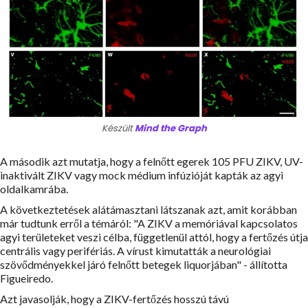
Készült
Mind the Graph
A második azt mutatja, hogy a felnőtt egerek 105 PFU ZIKV, UV-
inaktivált ZIKV vagy mock médium infúzióját kapták az agyi
oldalkamrába.
A következtetések alátámasztani látszanak azt, amit korábban
már tudtunk erről a témáról: "A ZIKV a memóriával kapcsolatos
agyi területeket veszi célba, függetlenül attól, hogy a fertőzés útja
centrális vagy perifériás. A vírust kimutatták a neurológiai
szövődményekkel járó felnőtt betegek liquorjában" - állította
Figueiredo.
Azt javasolják, hogy a ZIKV-fertőzés hosszú távú