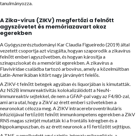
tanulmányozza.
A Zika-vírus (ZIKV) megfertőzi a felnőtt
agyszövetet és memóriazavart okoz
egerekben
A Gyógyszerésztudományi Kar Claudia Figueiredo (2019) által
vezetett csoportja azt vizsgálta, hogyan szaporodik a zikavírus
felnőtt emberi agyszövetben, és hogyan károsítja a
szinapszisokat és a memóriát egerekben. A zikavírus a
Flaviviridae családba tartozó arbovírus, amely a közelmúltban
Latin-Amerikában kitört nagy járványért felelős.
A ZIKV-t felnőtt betegek agyában és liquorjában is kimutatták.
Az NS2B immunreaktivitás kolokalizálódott a NeuN-
immunreaktív sejtekkel, de nem a GFAP-pal vagy az F4/80-zal,
ami arra utal, hogy a ZikV az érett emberi szövetekben a
neuronokat célozza meg. A ZIKV intracerebroventrikuláris
infúziójával fertőzött felnőtt immunkompetens egerekben a ZikV
RNS magas szintjét mutatták ki a frontális kéregben és a
hippokampuszban, és az érett neuronok a fő fertőzött sejttípus.
A TNF-α emelkedett agyi szintje, intenzív mikrogliózis, a