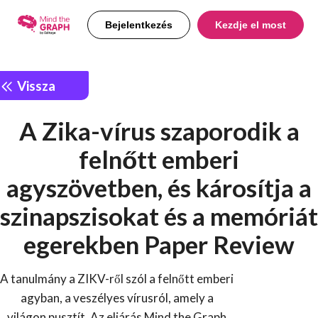
Bejelentkezés
Kezdje el most
Vissza
A Zika-vírus szaporodik a
felnőtt emberi
agyszövetben, és károsítja a
szinapszisokat és a memóriát
egerekben Paper Review
A tanulmány a ZIKV-ről szól a felnőtt emberi
agyban, a veszélyes vírusról, amely a
világon pusztít. Az eljárás Mind the Graph