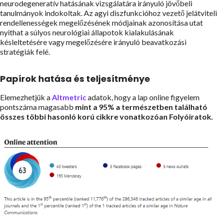
neurodegeneratív hatásának vizsgálatára irányuló jövőbeli
tanulmányok indokoltak. Az agyi diszfunkcióhoz vezető jelátviteli
rendellenességek megelőzésének módjainak azonosítása utat
nyithat a súlyos neurológiai állapotok kialakulásának
késleltetésére vagy megelőzésére irányuló beavatkozási
stratégiák felé.
Papírok hatása és teljesítménye
Elemezhetjük a
Altmetric
adatok, hogy a lap online figyelem
pontszáma magasabb
mint a
95%
a természetben található
összes többi hasonló korú cikkre vonatkozóan
Folyóiratok.