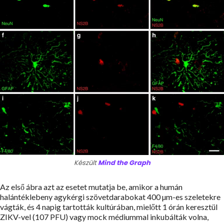
Készült
Mind the Graph
Az első ábra azt az esetet mutatja be, amikor a humán
halántéklebeny agykérgi szövetdarabokat 400 µm-es szeletekre
vágták, és 4 napig tartották kultúrában, mielőtt 1 órán keresztül
ZIKV-vel (107 PFU) vagy mock médiummal inkubálták volna,