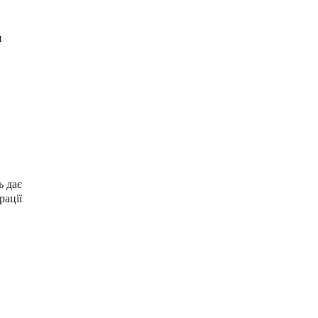
и
ь дає
рації