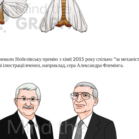
имали Нобелівську премію з хімії 2015 року спільно "за механіс
і ілюстрації вчених, наприклад, сера Александра Флемінга.