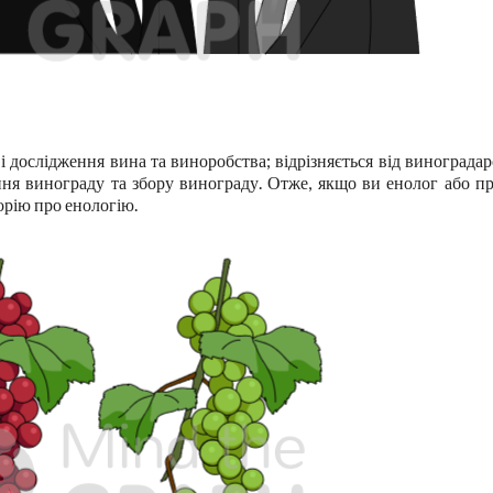
 дослідження вина та виноробства; відрізняється від виноградар
ання винограду та збору винограду. Отже, якщо ви енолог або п
орію про енологію.