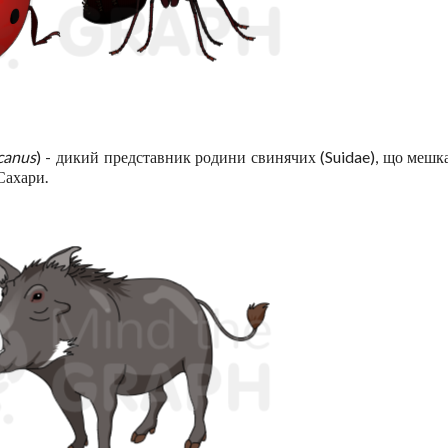
canus
) - дикий представник родини свинячих (Suidae), що мешк
 Сахари.