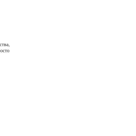
ства,
росто