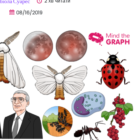
2 хв читати
біола Суарес
08/16/2019