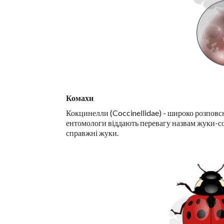
Комахи
Кокцинелли (Coccinellidae) - широко розповс
ентомологи віддають перевагу назвам жуки-со
справжні жуки.