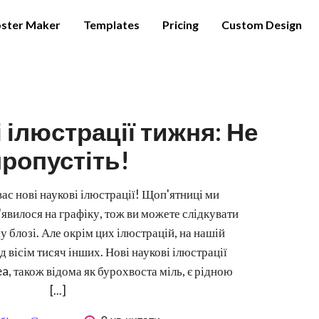
ster Maker
Templates
Pricing
Custom Design
 ілюстрації тижня: Не
ропустіть!
ас нові наукові ілюстрації! Щоп'ятниці ми
'явилося на графіку, тож ви можете слідкувати
 блозі. Але окрім цих ілюстрацій, на нашій
 вісім тисяч інших. Нові наукові ілюстрації
a, також відома як бурохвоста міль, є рідною
[...]