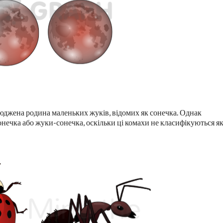
юджена родина маленьких жуків, відомих як сонечка. Однак
нечка або жуки-сонечка, оскільки ці комахи не класифікуються я