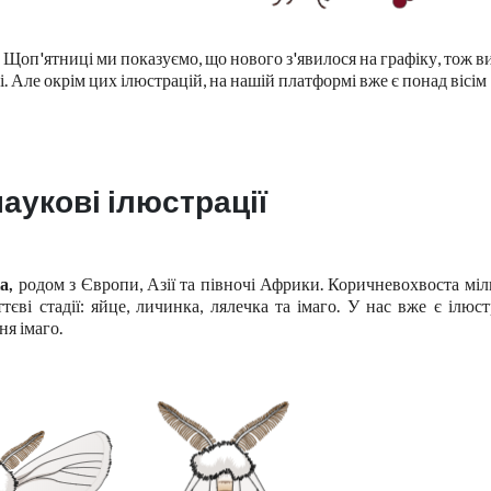
! Щоп'ятниці ми показуємо, що нового з'явилося на графіку, тож в
. Але окрім цих ілюстрацій, на нашій платформі вже є понад вісім
наукові ілюстрації
ка,
родом з Європи, Азії та півночі Африки. Коричневохвоста міл
єві стадії: яйце, личинка, лялечка та імаго. У нас вже є ілюст
я імаго.