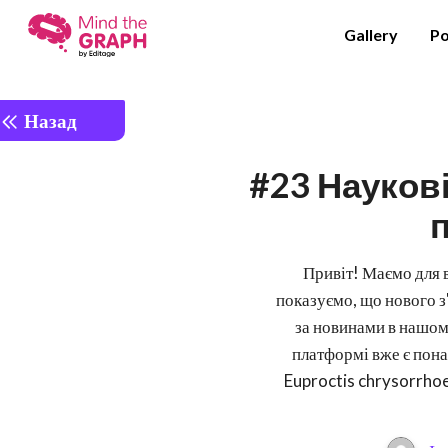
Gallery
Po
Назад
#23 Наукові
п
Привіт! Маємо для в
показуємо, що нового з
за новинами в нашому
платформі вже є понад
Euproctis chrysorrhoe