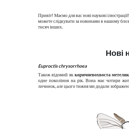
Привіт! Маємо для вас нові наукові ілюстрації
можете слідкувати за новинами в нашому блозі
тисяч інших.
Нові 
Euproctis chrysorrhoea
Також відомий як
коричневохвоста метели
одне покоління на рік. Вона має чотири житт
личинок, але цього тижня ми додали зображенн