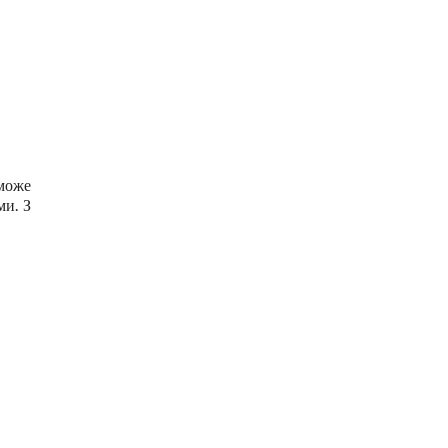
 може
ми. З