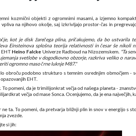
jemni kozmični objekti z ogromnimi masami, a izjemno kompak
pliva na njihovo okolje, saj izkrivljajo prostor-čas in pregrevaj
čje, kot je disk žarečega plina, pričakujemo, da bo ustvarila 
va Einsteinova splošna teorija relativnosti in česar še nikoli 
ta EHT
Heino Falcke
Univerze Radboud na Nizozemskem.
"Ta senc
 ujemanja svetlobe v dogodkovno obzorje, razkriva veliko o narav
meriti ogromno maso črne luknje M87."
zkrilo obroču podobno strukturo s temnim osrednjim območjem - 
nih opazovanjih EHT.
 To pomeni, da je trimilijonkrat večja od našega planeta - znanstv
lijardkrat večja od mase Sonca. Ocenjujemo, da je ena največjih, ka
ne ta. To pomeni, da pretvarja bližnji plin in snov v energijo s st
anja zvezde.
e si jih: