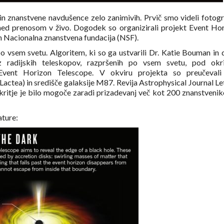
 in znanstvene navdušence zelo zanimivih. Prvič smo videli fotogr
 med prenosom v živo. Dogodek so organizirali projekt Event Ho
in Nacionalna znanstvena fundacija (NSF).
o vsem svetu. Algoritem, ki so ga ustvarili Dr. Katie Bouman in 
 z radijskih teleskopov, razpršenih po vsem svetu, pod okr
Event Horizon Telescope. V okviru projekta so preučevali
a Lactea) in središče galaksije M87. Revija Astrophysical Journal Le
odkritje je bilo mogoče zaradi prizadevanj več kot 200 znanstvenik
ature: