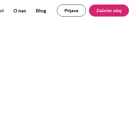
ri
O nas
Blog
Prijava
Začnite zdaj