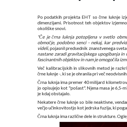
Po podatkih projekta EHT so črne luknje iz
dimenzijami. Prisotnost teh objektov izjemno v
okoliške snovi.
"Če je črna luknja potopljena v svetlo obmo
območje, podobno senci - nekaj, kar predvide
videli,
pojasnil predsednik znanstvenega sve
nastane zaradi gravitacijskega upogibanja in
fascinantnih objektov in nam je omogočila iz
Več kalibracijskih in slikovnih metod je ra
črne luknje -, ki se je ohranila pri več neodvis
Črna luknja ima premer 40 milijard kilometrov.
jo opisujejo kot "pošast". Njena masa je 6,5-mi
je kdaj obstajalo.
Nekatere črne luknje so bile neaktivne, vendar 
večjo učinkovitostjo kot jedrska fuzija, ki pog
Črna luknja ima različne dele in strukture. Oglejt