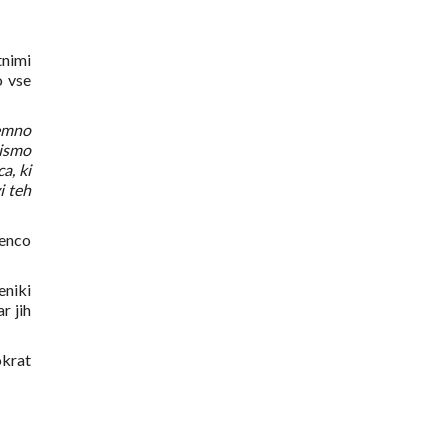
tnimi
o vse
temno
nismo
a, ki
i teh
senco
eniki
r jih
okrat