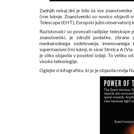
Zadnjih nekaj dni je bilo za vse znanstvenike
črne luknje. Znanstveniki so novico objavili
Telescope (EHT), Evropski južni observatorij 
Raziskovalci so povezali radijske teleskope p
znanstveniki, je združil podatke, zbrane
mednarodnega sodelovanja, imenovanega 
supermasivni črni luknji, in sicer Strelca A (Vi
je sliko objavila v posebni izdaji. To veliko 
visoke tehnologije.
Oglejte si infografiko, ki jo je objavila revija N