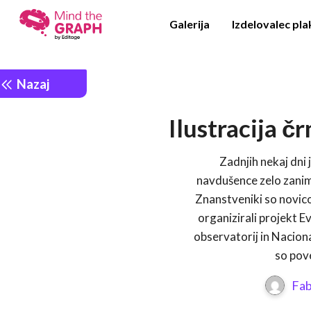
Galerija
Izdelovalec pl
Nazaj
Ilustracija č
Zadnjih nekaj dni 
navdušence zelo zanimi
Znanstveniki so novic
organizirali projekt E
observatorij in Nacion
so pove
Fab