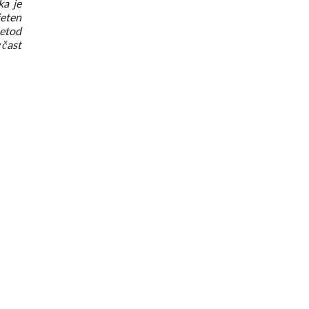
ka je
jeten
metod
 čast