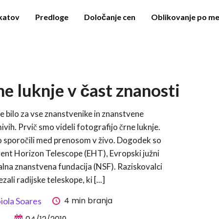
akatov
Predloge
Določanje cen
Oblikovanje po me
rne luknje v čast znanosti
je bilo za vse znanstvenike in znanstvene
vih. Prvič smo videli fotografijo črne luknje.
o sporočili med prenosom v živo. Dogodek so
vent Horizon Telescope (EHT), Evropski južni
alna znanstvena fundacija (NSF). Raziskovalci
zali radijske teleskope, ki [...]
4 min branja
iola Soares