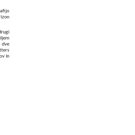
afijo
rizon
drugi
iljem
 dve
tters
ov in