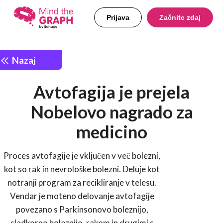
Prijava
Začnite zdaj
Nazaj
Avtofagija je prejela
Nobelovo nagrado za
medicino
Proces avtofagije je vključen v več bolezni,
kot so rak in nevrološke bolezni. Deluje kot
notranji program za recikliranje v telesu.
Vendar je moteno delovanje avtofagije
povezano s Parkinsonovo boleznijo,
sladkorno boleznijo, rakom in drugimi s