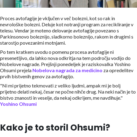
Proces avtofagije je vključen v več bolezni, kot so rak in
nevrološke bolezni. Deluje kot notranji program za recikliranje v
telesu. Vendar je moteno delovanje avtofagije povezano s
Parkinsonovo boleznijo, sladkorno boleznijo, rakom in drugimi s
starostjo povezanimi motnjami.
Po tem kratkem uvodu o pomenu procesa avtofagije ni
presenetljivo, da lahko nova odkritja na tem področju vodijo do
Nobelove nagrade. Prejšnji ponedeljek je raziskovalka Yoshino
Ohsumi prejela
Nobelova nagrada za medicino
za opredelitev
prvih bistvenih genov za avtofagijo.
"Ni mi prijetno tekmovati z veliko ljudmi, ampak mi je bolj
prijetno delati nekaj, česar ne počne nihče drug. Na neki način je to
bistvo znanosti in veselje, da nekaj odkrijem, me navdihuje."
Yoshino Ohsumi
Kako je to storil Ohsumi?