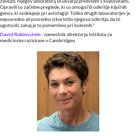
zaslužil. Njegov laboratorij se ukvarja predvsem s kvasovkami.
Opravili so začetne preglede, ki so omogočili odkritje ključnih
genov, ki sodelujejo pri avtofagiji. Toliko drugih laboratorijev je
neposredno ali posredno izkoristilo njegova odkritja, da bi
ugotovili, zakaj je to pomembno pri boleznih."
David Rubinsztein
- namestnik direktorja Inštituta za
medicinske raziskave v Cambridgeu