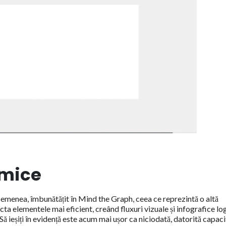
amice
 asemenea, îmbunătățit în Mind the Graph, ceea ce reprezintă o altă
cta elementele mai eficient, creând fluxuri vizuale și infografice lo
Să ieșiți în evidență este acum mai ușor ca niciodată, datorită capacit