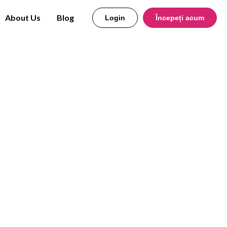
About Us
Blog
Login
Începeți acum