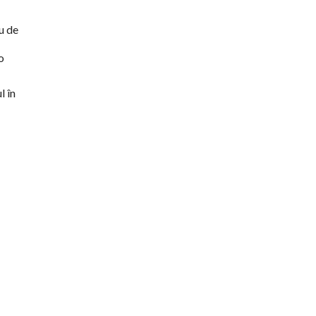
u de
o
l în