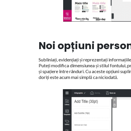
Noi opțiuni person
Subliniați, evidențiați și reprezentați informați
Puteți modifica dimensiunea și stilul fontului, p
și spațiere între rânduri. Cu aceste opțiuni sup
doriți este acum mai simplă ca niciodată.