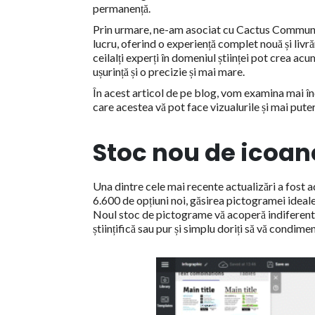
permanență.
Prin urmare, ne-am asociat cu Cactus Communica
lucru, oferind o experiență complet nouă și livrăr
ceilalți experți în domeniul științei pot crea ac
ușurință și o precizie și mai mare.
În acest articol de pe blog, vom examina mai în
care acestea vă pot face vizualurile și mai pute
Stoc nou de icoan
Una dintre cele mai recente actualizări a fost
6.600 de opțiuni noi, găsirea pictogramei idea
Noul stoc de pictograme vă acoperă indiferent 
științifică sau pur și simplu doriți să vă condimen