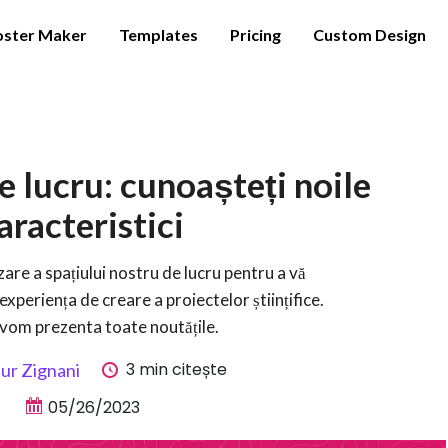
oster Maker
Templates
Pricing
Custom Design
e lucru: cunoașteți noile
aracteristici
are a spațiului nostru de lucru pentru a vă
experiența de creare a proiectelor științifice.
ă vom prezenta toate noutățile.
3 min citește
ur Zignani
05/26/2023