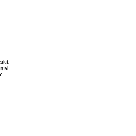
ului.
nțial
um