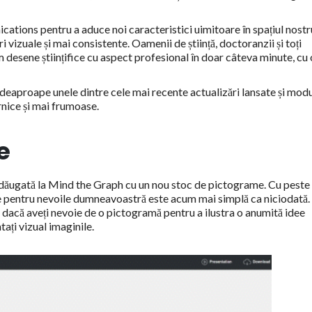
tions pentru a aduce noi caracteristici uimitoare în spațiul nostr
i vizuale și mai consistente. Oamenii de știință, doctoranzii și toți
um desene științifice cu aspect profesional în doar câteva minute, cu 
deaproape unele dintre cele mai recente actualizări lansate și modu
rnice și mai frumoase.
e
 adăugată la Mind the Graph cu un nou stoc de pictograme. Cu peste
le pentru nevoile dumneavoastră este acum mai simplă ca niciodată.
dacă aveți nevoie de o pictogramă pentru a ilustra o anumită idee
tați vizual imaginile.