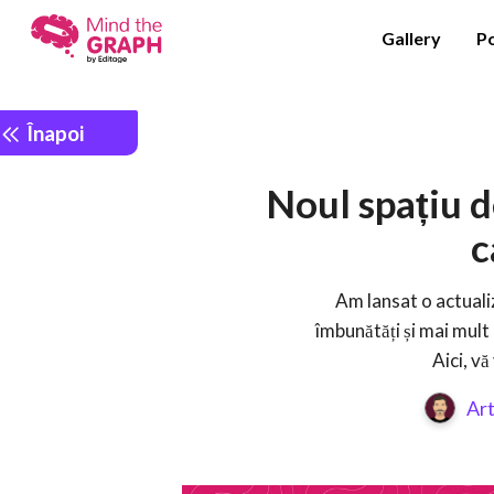
Gallery
P
Înapoi
Noul spațiu d
c
Am lansat o actualiz
îmbunătăți și mai mult 
Aici, v
Art