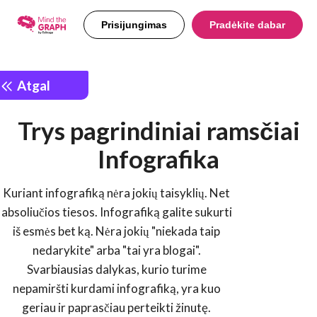
Prisijungimas
Pradėkite dabar
Atgal
Trys pagrindiniai ramsčiai
Infografika
Kuriant infografiką nėra jokių taisyklių. Net
absoliučios tiesos. Infografiką galite sukurti
iš esmės bet ką. Nėra jokių "niekada taip
nedarykite" arba "tai yra blogai".
Svarbiausias dalykas, kurio turime
nepamiršti kurdami infografiką, yra kuo
geriau ir paprasčiau perteikti žinutę.