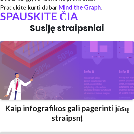
Pradėkite kurti dabar
Mind the Graph
!
SPAUSKITE ČIA
Susiję straipsniai
Kaip infografikos gali pagerinti jūsų
straipsnį