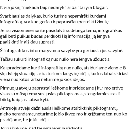
Nėra jokių "niekada taip nedaryk" arba "tai yra blogai".
Svarbiausias dalykas, kurio turime nepamiršti kurdami
infografiką, yra kuo geriau ir paprasčiau perteikti žinutę.
Jei su visuomene norite pasidalyti sudėtinga tema, infografikas
gali būti puikus būdas perduoti šią informaciją; ją lengva
paaiškinti ir aiškiau suprasti.
Ši infografikos informatyvumo savybė yra geriausia jos savybė.
Tačiau sukurti infografiką nuo nulio nėra lengva užduotis.
Kai pradedame kurti infografiką nuo nulio, atsiduriame vienoje iš
šių dviejų situacijų: arba turime daugybę idėjų, kurios labai skiriasi
viena nuo kitos, arba neturime jokios idėjos.
Pirmuoju atveju paprastai ieškome ir pridedame į kūrimo erdvę
visas su mūsų tema susijusias piktogramas, stengdamiesi rasti
būdą, kaip jas sutvarkyti.
Antruoju atveju dažniausiai ieškome atsitiktinių piktogramų,
nieko nerandame, neturime jokio įkvėpimo ir grįžtame ten, nuo ko
pradėjome, be jokių idėjų.
Pripažinkime, kad tai nėra lengva užduotis.