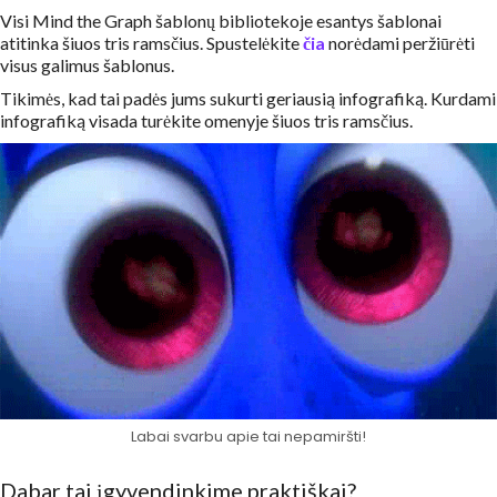
Visi Mind the Graph šablonų bibliotekoje esantys šablonai
atitinka šiuos tris ramsčius. Spustelėkite
čia
norėdami peržiūrėti
visus galimus šablonus.
Tikimės, kad tai padės jums sukurti geriausią infografiką. Kurdami
infografiką visada turėkite omenyje šiuos tris ramsčius.
Labai svarbu apie tai nepamiršti!
Dabar tai įgyvendinkime praktiškai?