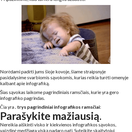
Norėdami padėti jums šioje kovoje, šiame straipsnyje
pasidalysime svarbiomis sąvokomis, kurias reikia turėti omenyje
kalbant apie infografiką.
Šias sąvokas laikome pagrindiniais ramsčiais, kurie yra gero
infografiko pagrindas.
Čia yra
.
trys pagrindiniai infografikos ramsčiai
:
Parašykite mažiausią
.
Nereikia aiškinti visko ir kiekvienos infografikos sąvokos,
vaizdinė medžiaga viską padaro pati. Suteikite skaitytojui