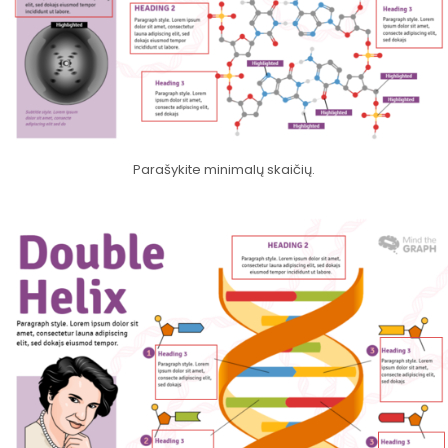
Parašykite minimalų skaičių.