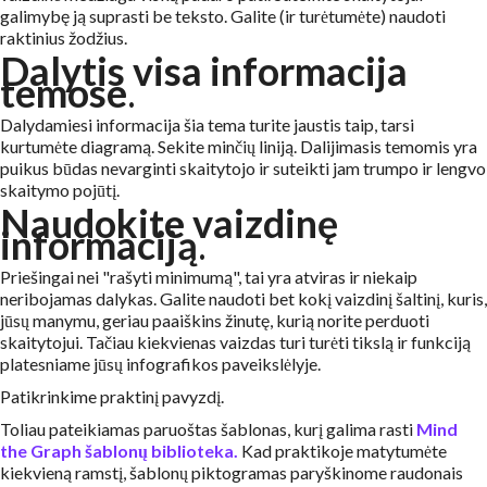
galimybę ją suprasti be teksto. Galite (ir turėtumėte) naudoti
raktinius žodžius.
Dalytis visa informacija
temose
.
Dalydamiesi informacija šia tema turite jaustis taip, tarsi
kurtumėte diagramą. Sekite minčių liniją. Dalijimasis temomis yra
puikus būdas nevarginti skaitytojo ir suteikti jam trumpo ir lengvo
skaitymo pojūtį.
Naudokite vaizdinę
informaciją
.
Priešingai nei "rašyti minimumą", tai yra atviras ir niekaip
neribojamas dalykas. Galite naudoti bet kokį vaizdinį šaltinį, kuris,
jūsų manymu, geriau paaiškins žinutę, kurią norite perduoti
skaitytojui. Tačiau kiekvienas vaizdas turi turėti tikslą ir funkciją
platesniame jūsų infografikos paveikslėlyje.
Patikrinkime praktinį pavyzdį.
Toliau pateikiamas paruoštas šablonas, kurį galima rasti
Mind
the Graph
šablonų biblioteka.
Kad praktikoje matytumėte
kiekvieną ramstį, šablonų piktogramas paryškinome raudonais