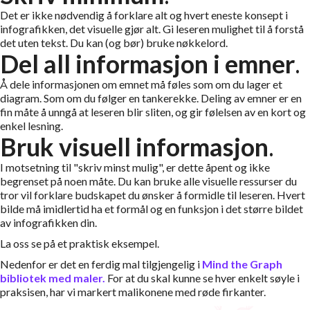
Det er ikke nødvendig å forklare alt og hvert eneste konsept i
infografikken, det visuelle gjør alt. Gi leseren mulighet til å forstå
det uten tekst. Du kan (og bør) bruke nøkkelord.
Del all informasjon i emner
.
Å dele informasjonen om emnet må føles som om du lager et
diagram. Som om du følger en tankerekke. Deling av emner er en
fin måte å unngå at leseren blir sliten, og gir følelsen av en kort og
enkel lesning.
Bruk visuell informasjon
.
I motsetning til "skriv minst mulig", er dette åpent og ikke
begrenset på noen måte. Du kan bruke alle visuelle ressurser du
tror vil forklare budskapet du ønsker å formidle til leseren. Hvert
bilde må imidlertid ha et formål og en funksjon i det større bildet
av infografikken din.
La oss se på et praktisk eksempel.
Nedenfor er det en ferdig mal tilgjengelig i
Mind the Graph
bibliotek med maler.
For at du skal kunne se hver enkelt søyle i
praksisen, har vi markert malikonene med røde firkanter.