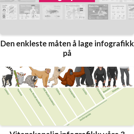
Den enkleste måten å lage infografikk
på