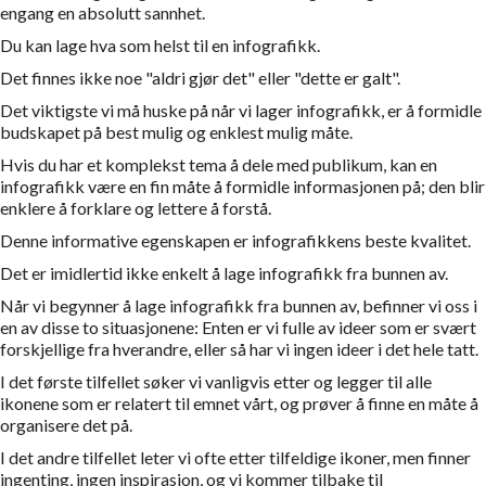
engang en absolutt sannhet.
Du kan lage hva som helst til en infografikk.
Det finnes ikke noe "aldri gjør det" eller "dette er galt".
Det viktigste vi må huske på når vi lager infografikk, er å formidle
budskapet på best mulig og enklest mulig måte.
Hvis du har et komplekst tema å dele med publikum, kan en
infografikk være en fin måte å formidle informasjonen på; den blir
enklere å forklare og lettere å forstå.
Denne informative egenskapen er infografikkens beste kvalitet.
Det er imidlertid ikke enkelt å lage infografikk fra bunnen av.
Når vi begynner å lage infografikk fra bunnen av, befinner vi oss i
en av disse to situasjonene: Enten er vi fulle av ideer som er svært
forskjellige fra hverandre, eller så har vi ingen ideer i det hele tatt.
I det første tilfellet søker vi vanligvis etter og legger til alle
ikonene som er relatert til emnet vårt, og prøver å finne en måte å
organisere det på.
I det andre tilfellet leter vi ofte etter tilfeldige ikoner, men finner
ingenting, ingen inspirasjon, og vi kommer tilbake til