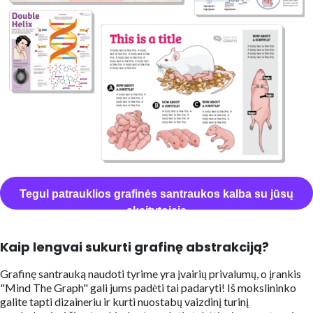
Tegul patrauklios grafinės santraukos kalba su jūsų
skaitytojais
Kaip lengvai sukurti grafinę abstrakciją?
Grafinę santrauką naudoti tyrime yra įvairių privalumų, o įrankis
"Mind The Graph" gali jums padėti tai padaryti! Iš mokslininko
galite tapti dizaineriu ir kurti nuostabų vaizdinį turinį