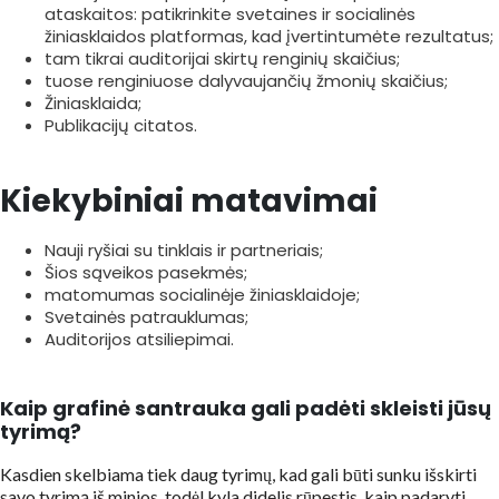
ataskaitos: patikrinkite svetaines ir socialinės
žiniasklaidos platformas, kad įvertintumėte rezultatus;
tam tikrai auditorijai skirtų renginių skaičius;
tuose renginiuose dalyvaujančių žmonių skaičius;
Žiniasklaida;
Publikacijų citatos.
Kiekybiniai matavimai
Nauji ryšiai su tinklais ir partneriais;
Šios sąveikos pasekmės;
matomumas socialinėje žiniasklaidoje;
Svetainės patrauklumas;
Auditorijos atsiliepimai.
Kaip grafinė santrauka gali padėti skleisti jūsų
tyrimą?
Kasdien skelbiama tiek daug tyrimų, kad gali būti sunku išskirti
savo tyrimą iš minios, todėl kyla didelis rūpestis, kaip padaryti,