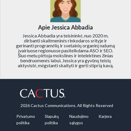
Apie Jessica Abbadia
Jessica Abbadia yra teisininkė, nuo 2020 m.
dirbanti skaitmeninės rinkodaros srityje ir
gerinanti programėlių ir svetainių organinį našumą
įvairiuose regionuose pasitelkdama ASO ir SEO.
Šiuo metu plėtoja mokslines ir intelektines žinias
bendruomenės labui. Jessica yra gyvūnų teisių
aktyvistė, mėgstanti skaityti ir gerti stiprią kavą.
2026 Cactus Communications. All Rights Reserved
Privatumo
Slapukų
Naudojimo
Karjera
politika
politika
sąlygos