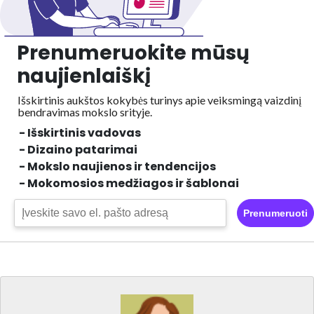
Prenumeruokite mūsų
naujienlaiškį
Išskirtinis aukštos kokybės turinys apie veiksmingą vaizdinį
bendravimas mokslo srityje.
- Išskirtinis vadovas
- Dizaino patarimai
- Mokslo naujienos ir tendencijos
- Mokomosios medžiagos ir šablonai
Prenumeruoti