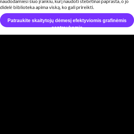
naudodamiesi šiuo įrankiu, kurį naudoti stebėtinai paprasta, o jo
didelė biblioteka apima viską, ko gali prireikti.
Patraukite skaitytojų dėmesį efektyviomis grafinėmis
santraukomis