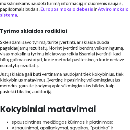
mokslininkams naudoti turimą informaciją ir duomenis naujais,
papildomais būdais.
Europos mokslo debesis
ir
Atviro mokslo
sistema
.
Tyrimo sklaidos rodikliai
Skleisdami savo tyrimą, turite įvertinti, ar sklaida duoda
pageidaujamų rezultatų. Norint įvertinti bendrą veiksmingumą,
visas mokslinių tyrimų iniciatyvas reikia išsamiai įvertinti, kad
būtų galima nustatyti, kurie metodai pasiteisino, o kurie nedavė
numatytų rezultatų.
Jūsų sklaida gali būti vertinama naudojant tiek kokybinius, tiek
kiekybinius matavimus. Įvertinę ir pasirinkę veiksmingiausius
metodus, gausite įrodymų apie sėkmingiausius būdus, kaip
pasiekti tikslinę auditoriją.
Kokybiniai matavimai
spausdintinės medžiagos kūrimas ir platinimas;
Atnaujinimai, apsilankymai, sąveikos, "patinka" ir