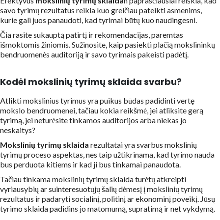
Efektyvus
mokslinių tyrimų sklaida
h paprasčiausiai reiškia, kad
savo tyrimų rezultatus reikia kuo greičiau pateikti asmenims,
kurie gali juos panaudoti, kad tyrimai būtų kuo naudingesni.
Čia rasite sukauptą patirtį ir rekomendacijas, paremtas
išmoktomis žiniomis. Sužinosite, kaip pasiekti plačią mokslininkų
bendruomenės auditoriją ir savo tyrimais pakeisti padėtį.
Kodėl
mokslinių tyrimų sklaida
svarbu?
Atlikti mokslinius tyrimus yra puikus būdas padidinti vertę
mokslo bendruomenei, tačiau kokia reikšmė, jei atliksite gerą
tyrimą, jei neturėsite tinkamos auditorijos arba niekas jo
neskaitys?
Mokslinių tyrimų sklaida
rezultatai yra svarbus mokslinių
tyrimų proceso aspektas, nes taip užtikrinama, kad tyrimo nauda
bus perduota kitiems ir kad ji bus tinkamai panaudota.
Tačiau tinkama mokslinių tyrimų sklaida turėtų atkreipti
vyriausybių ar suinteresuotųjų šalių dėmesį į mokslinių tyrimų
rezultatus ir padaryti socialinį, politinį ar ekonominį poveikį. Jūsų
tyrimo sklaida padidins jo matomumą, supratimą ir net vykdymą.