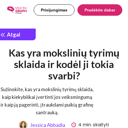
Prisijungimas
Pradėkite dabar
Atgal
Kas yra mokslinių tyrimų
sklaida ir kodėl ji tokia
svarbi?
Sužinokite, kas yra mokslinių tyrimų sklaida,
kaip kiekybiškai įvertinti jos veiksmingumą
ir kaip ją pagerinti, įtraukdami puikią grafinę
santrauką.
4 min. skaityti
Jessica Abbadia