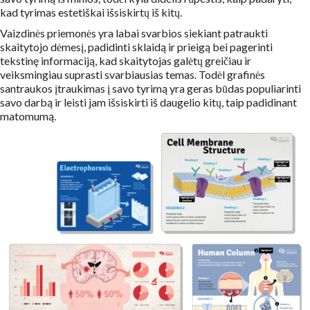
kad tyrimas estetiškai išsiskirtų iš kitų.
Vaizdinės priemonės yra labai svarbios siekiant patraukti
skaitytojo dėmesį, padidinti sklaidą ir prieigą bei pagerinti
tekstinę informaciją, kad skaitytojas galėtų greičiau ir
veiksmingiau suprasti svarbiausias temas. Todėl grafinės
santraukos įtraukimas į savo tyrimą yra geras būdas populiarinti
savo darbą ir leisti jam išsiskirti iš daugelio kitų, taip padidinant
matomumą.