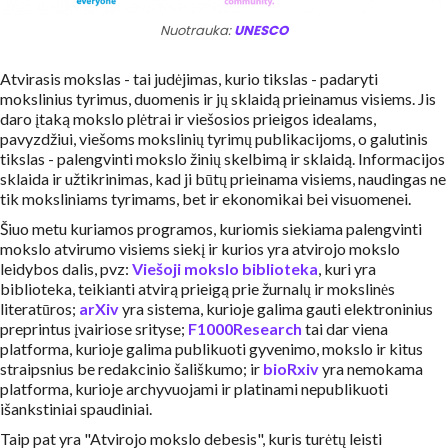
Nuotrauka:
UNESCO
Atvirasis mokslas - tai judėjimas, kurio tikslas - padaryti
mokslinius tyrimus, duomenis ir jų sklaidą prieinamus visiems. Jis
daro įtaką mokslo plėtrai ir viešosios prieigos idealams,
pavyzdžiui, viešoms mokslinių tyrimų publikacijoms, o galutinis
tikslas - palengvinti mokslo žinių skelbimą ir sklaidą. Informacijos
sklaida ir užtikrinimas, kad ji būtų prieinama visiems, naudingas ne
tik moksliniams tyrimams, bet ir ekonomikai bei visuomenei.
Šiuo metu kuriamos programos, kuriomis siekiama palengvinti
mokslo atvirumo visiems siekį ir kurios yra atvirojo mokslo
leidybos dalis, pvz:
Viešoji mokslo biblioteka
, kuri yra
biblioteka, teikianti atvirą prieigą prie žurnalų ir mokslinės
literatūros;
arXiv
yra sistema, kurioje galima gauti elektroninius
preprintus įvairiose srityse;
F1000Research
tai dar viena
platforma, kurioje galima publikuoti gyvenimo, mokslo ir kitus
straipsnius be redakcinio šališkumo; ir
bioRxiv
yra nemokama
platforma, kurioje archyvuojami ir platinami nepublikuoti
išankstiniai spaudiniai.
Taip pat yra "Atvirojo mokslo debesis", kuris turėtų leisti