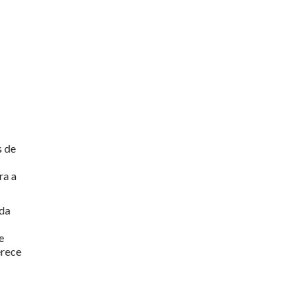
s de
ra a
 da
e
erece