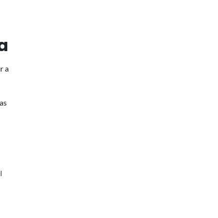
a
r a
 as
l