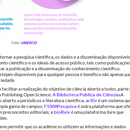
Foto:
UNESCO
ornar a pesquisa científica, os dados e a disseminação disponíveis
nto científico e os ideais de acesso público, tais como publicaçõe
itar a publicação e a disseminação do conhecimento científico.
stejam disponíveis para qualquer pessoa é benéfico não apenas pa
ciedade.
cilitar a realização do objetivo de ciência aberta a todos, parte
a Publishing Open Science:
A Biblioteca Pública de Ciências
A
aberto a periódicos e literatura científica;
arXiv
é um sistema qu
ampla gama de campos;
F1000Pesquisa
é outra plataforma que of
m preconceitos editoriais; e
bioRxiv
é uma plataforma livre que
das.
ve permitir que os acadêmicos utilizem as informações e dados