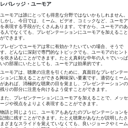
レバレッジ・ユーモア
ユーモアは誰にとっても得意な分野ではないかもしれません。
しかし、今日では、ミーム、ビデオ、コミックなど、ユーモア
を表現する手段がたくさんあります。ですから、ユーモアのあ
る人でなくても、プレゼンテーションにユーモアを加えること
ができます。
プレゼンでユーモアは常に有効か？たいていの場合、そうで
す。どんなに深刻で専門的なトピックでも、ユーモアのヒント
を吹き込むことができます。たとえ真剣な中年の人々でいっぱ
いの部屋にいたとしても、ユーモアは効果的です。
ユーモアは、聴衆の注意を引くために、真面目なプレゼンテー
ションに加えることができる興味深い要素です。適切なミーム
があれば、消極的な聴衆の目を覚まし、プレゼンテーションの
残りの部分に注意を向けるよう促すことができます。
また、プレゼンテーションにユーモアを加えることで、メッセ
ージや視点をよりよく表現することができます。
物語と同じように、ユーモアもあなたのプレゼンテーションを
記憶に残すことができます。たとえ聴衆があなたが説明したさ
まざまなスライドを覚えていなくても、良いジョークやミーム