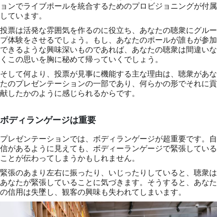
ョンでライブポールを統合するためのプロビジョニングが付属
しています。
投票は活発な雰囲気を作るのに役立ち、あなたの聴衆にグルー
プ体験をさせるでしょう。もし、あなたのポールが誰もが参加
できるような興味深いものであれば、あなたの聴衆は間違いな
くこの思いを胸に秘めて帰っていくでしょう。
そして何より、投票が見事に機能する主な理由は、聴衆があな
たのプレゼンテーションの一部であり、何らかの形でそれに貢
献したかのように感じられるからです。
ボディランゲージは重要
プレゼンテーションでは、ボディランゲージが超重要です。自
信があるように見えても、ボディーランゲージで緊張している
ことが伝わってしまうかもしれません。
緊張のあまり左右に振ったり、いじったりしていると、聴衆は
あなたが緊張していることに気づきます。そうすると、あなた
の信用は失墜し、観客の興味も失われてしまいます。