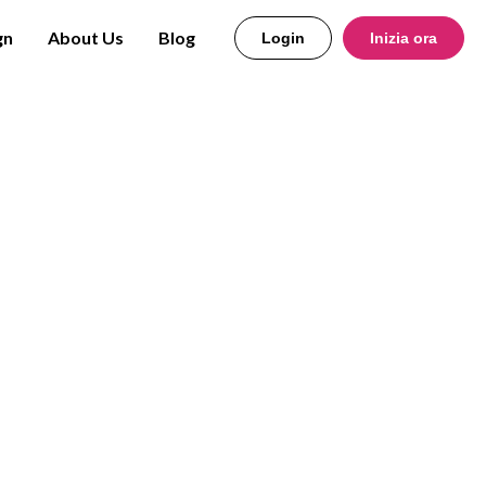
gn
About Us
Blog
Login
Inizia ora