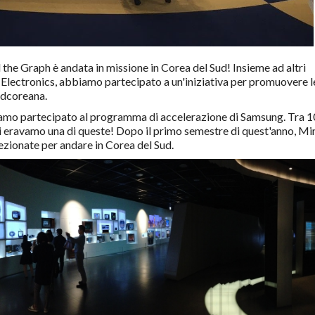
 the Graph è andata in missione in Corea del Sud! Insieme ad altri
Electronics, abbiamo partecipato a un'iniziativa per promuovere l
udcoreana.
biamo partecipato al programma di accelerazione di Samsung. Tra 
oi eravamo una di queste! Dopo il primo semestre di quest'anno, Mi
lezionate per andare in Corea del Sud.