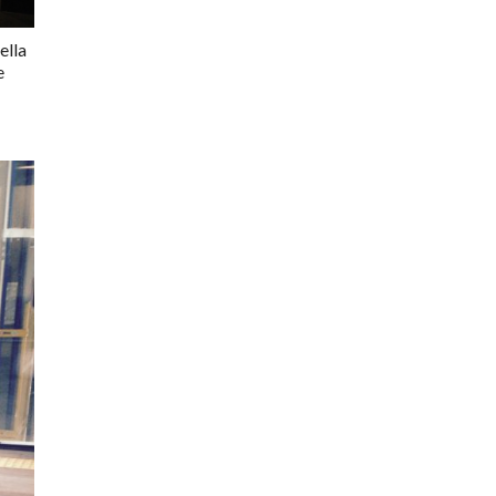
ella
e