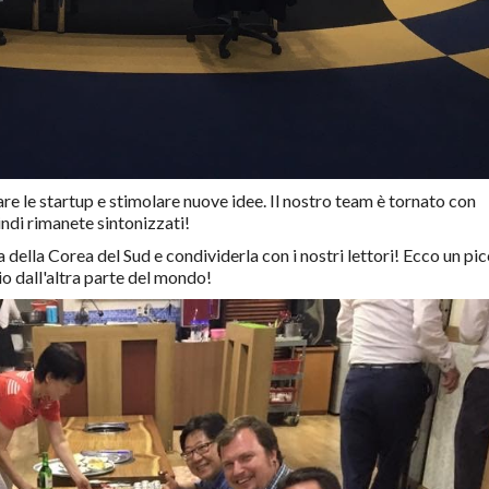
are le startup e stimolare nuove idee. Il nostro team è tornato con
ndi rimanete sintonizzati!
ella Corea del Sud e condividerla con i nostri lettori! Ecco un pi
io dall'altra parte del mondo!