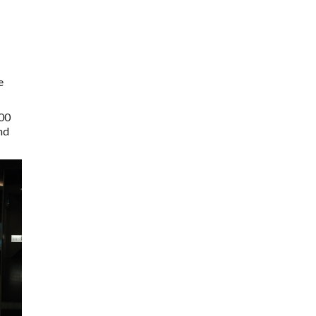
e
100
nd