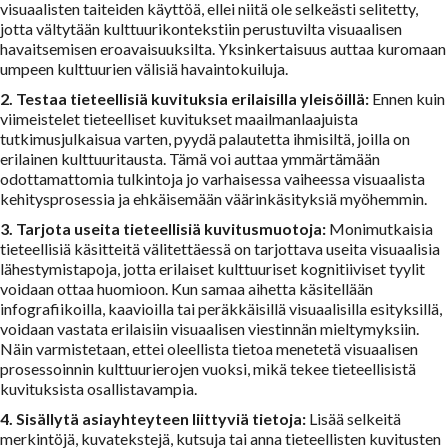
visuaalisten taiteiden käyttöä, ellei niitä ole selkeästi selitetty,
jotta vältytään kulttuurikontekstiin perustuvilta visuaalisen
havaitsemisen eroavaisuuksilta. Yksinkertaisuus auttaa kuromaan
umpeen kulttuurien välisiä havaintokuiluja.
2. Testaa tieteellisiä kuvituksia erilaisilla yleisöillä:
Ennen kuin
viimeistelet tieteelliset kuvitukset maailmanlaajuista
tutkimusjulkaisua varten, pyydä palautetta ihmisiltä, joilla on
erilainen kulttuuritausta. Tämä voi auttaa ymmärtämään
odottamattomia tulkintoja jo varhaisessa vaiheessa visuaalista
kehitysprosessia ja ehkäisemään väärinkäsityksiä myöhemmin.
3. Tarjota useita tieteellisiä kuvitusmuotoja:
Monimutkaisia
tieteellisiä käsitteitä välitettäessä on tarjottava useita visuaalisia
lähestymistapoja, jotta erilaiset kulttuuriset kognitiiviset tyylit
voidaan ottaa huomioon. Kun samaa aihetta käsitellään
infografiikoilla, kaavioilla tai peräkkäisillä visuaalisilla esityksillä,
voidaan vastata erilaisiin visuaalisen viestinnän mieltymyksiin.
Näin varmistetaan, ettei oleellista tietoa menetetä visuaalisen
prosessoinnin kulttuurierojen vuoksi, mikä tekee tieteellisistä
kuvituksista osallistavampia.
4. Sisällytä asiayhteyteen liittyviä tietoja:
Lisää selkeitä
merkintöjä, kuvatekstejä, kutsuja tai anna tieteellisten kuvitusten