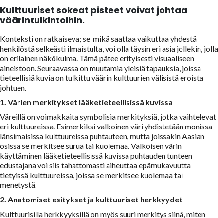
Kulttuuriset sokeat pisteet voivat johtaa
väärintulkintoihin.
Konteksti on ratkaiseva; se, mikä saattaa vaikuttaa yhdestä
henkilöstä selkeästi ilmaistulta, voi olla täysin eri asia jollekin, jolla
on erilainen näkökulma. Tämä pätee erityisesti visuaaliseen
aineistoon. Seuraavassa on muutamia yleisiä tapauksia, joissa
tieteellisiä kuvia on tulkittu väärin kulttuurien välisistä eroista
johtuen.
1. Värien merkitykset lääketieteellisissä kuvissa
Väreillä on voimakkaita symbolisia merkityksiä, jotka vaihtelevat
eri kulttuureissa. Esimerkiksi valkoinen väri yhdistetään monissa
länsimaisissa kulttuureissa puhtauteen, mutta joissakin Aasian
osissa se merkitsee surua tai kuolemaa. Valkoisen värin
käyttäminen lääketieteellisissä kuvissa puhtauden tunteen
edustajana voi siis tahattomasti aiheuttaa epämukavuutta
tietyissä kulttuureissa, joissa se merkitsee kuolemaa tai
menetystä.
2. Anatomiset esitykset ja kulttuuriset herkkyydet
Kulttuurisilla herkkyyksillä on myös suuri merkitys siinä, miten