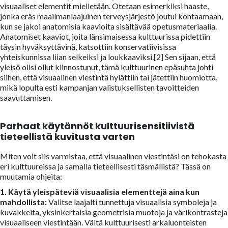
visuaaliset elementit mielletään. Otetaan esimerkiksi haaste,
jonka eräs maailmanlaajuinen terveysjärjestö joutui kohtaamaan,
kun se jakoi anatomisia kaavioita sisältävää opetusmateriaalia.
Anatomiset kaaviot, joita länsimaisessa kulttuurissa pidettiin
täysin hyväksyttävinä, katsottiin konservatiivisissa
yhteiskunnissa liian selkeiksi ja loukkaaviksi.[2] Sen sijaan, että
yleisö olisi ollut kiinnostunut, tämä kulttuurinen epäsuhta johti
siihen, että visuaalinen viestintä hylättiin tai jätettiin huomiotta,
mikä lopulta esti kampanjan valistuksellisten tavoitteiden
saavuttamisen.
Parhaat käytännöt kulttuurisensitiivistä
tieteellistä kuvitusta varten
Miten voit siis varmistaa, että visuaalinen viestintäsi on tehokasta
eri kulttuureissa ja samalla tieteellisesti täsmällistä? Tässä on
muutamia ohjeita:
1. Käytä yleispäteviä visuaalisia elementtejä aina kun
mahdollista:
Valitse laajalti tunnettuja visuaalisia symboleja ja
kuvakkeita, yksinkertaisia geometrisia muotoja ja värikontrasteja
visuaaliseen viestintään. Vältä kulttuurisesti arkaluonteisten