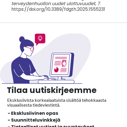
terveydenhuollon uudet ulottuvuudet
,
7
.
https://doi.org/10.3389/fdgth.2025.1555231
Tilaa uutiskirjeemme
Eksklusiivista korkealaatuista sisältöä tehokkaasta
visuaalisesta
tiedeviestintä.
- Eksklusiivinen opas
- Suunnitteluvinkkejä
- Tieteelliset uutiset ja suuntaukset