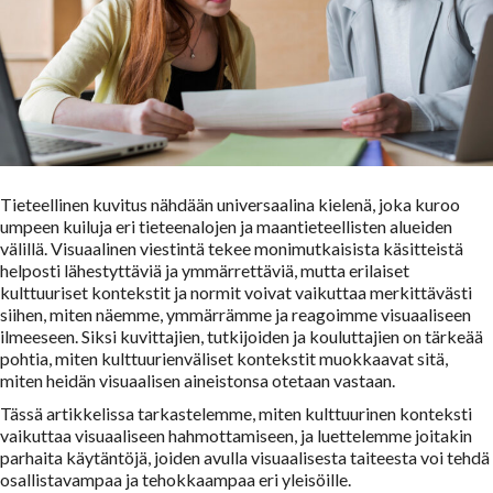
Tieteellinen kuvitus nähdään universaalina kielenä, joka kuroo
umpeen kuiluja eri tieteenalojen ja maantieteellisten alueiden
välillä. Visuaalinen viestintä tekee monimutkaisista käsitteistä
helposti lähestyttäviä ja ymmärrettäviä, mutta erilaiset
kulttuuriset kontekstit ja normit voivat vaikuttaa merkittävästi
siihen, miten näemme, ymmärrämme ja reagoimme visuaaliseen
ilmeeseen. Siksi kuvittajien, tutkijoiden ja kouluttajien on tärkeää
pohtia, miten kulttuurienväliset kontekstit muokkaavat sitä,
miten heidän visuaalisen aineistonsa otetaan vastaan.
Tässä artikkelissa tarkastelemme, miten kulttuurinen konteksti
vaikuttaa visuaaliseen hahmottamiseen, ja luettelemme joitakin
parhaita käytäntöjä, joiden avulla visuaalisesta taiteesta voi tehdä
osallistavampaa ja tehokkaampaa eri yleisöille.