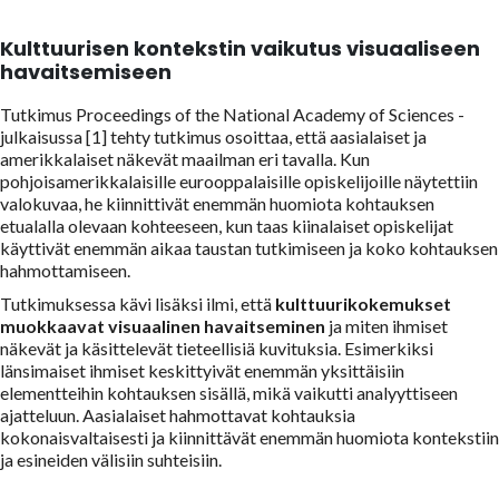
Kulttuurisen kontekstin vaikutus visuaaliseen
havaitsemiseen
Tutkimus
Proceedings of the National Academy of Sciences -
julkaisussa [1] tehty tutkimus osoittaa, että aasialaiset ja
amerikkalaiset näkevät maailman eri tavalla. Kun
pohjoisamerikkalaisille eurooppalaisille opiskelijoille näytettiin
valokuvaa, he kiinnittivät enemmän huomiota kohtauksen
etualalla olevaan kohteeseen, kun taas kiinalaiset opiskelijat
käyttivät enemmän aikaa taustan tutkimiseen ja koko kohtauksen
hahmottamiseen.
Tutkimuksessa kävi lisäksi ilmi, että
kulttuurikokemukset
muokkaavat
visuaalinen havaitseminen
ja miten ihmiset
näkevät ja käsittelevät tieteellisiä kuvituksia. Esimerkiksi
länsimaiset ihmiset keskittyivät enemmän yksittäisiin
elementteihin kohtauksen sisällä, mikä vaikutti analyyttiseen
ajatteluun. Aasialaiset hahmottavat kohtauksia
kokonaisvaltaisesti ja kiinnittävät enemmän huomiota kontekstiin
ja esineiden välisiin suhteisiin.