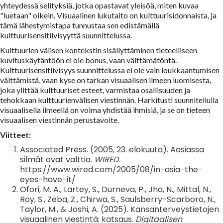
yhteydessä selityksiä, jotka opastavat yleisöä, miten kuvaa
"luetaan" oikein. Visuaalinen lukutaito on kulttuurisidonnaista, ja
tämä lähestymistapa tunnustaa sen edistämällä
kulttuurisensitiivisyyttä suunnittelussa.
Kulttuurien välisen kontekstin sisällyttäminen tieteelliseen
kuvituskäytäntöön ei ole bonus, vaan välttämätöntä.
Kulttuurisensitiivisyys suunnittelussa ei ole vain loukkaantumisen
välttämistä, vaan kyse on tarkan visuaalisen ilmeen luomisesta,
joka ylittää kulttuuriset esteet, varmistaa osallisuuden ja
tehokkaan kulttuurienvälisen viestinnän. Harkitusti suunnitellulla
visuaalisella ilmeellä on voima yhdistää ihmisiä, ja se on tieteen
visuaalisen viestinnän perustavoite.
Viitteet:
Associated Press. (2005, 23. elokuuta). Aasiassa
silmät ovat valttia.
WIRED
.
https://www.wired.com/2005/08/in-asia-the-
eyes-have-it/
Ofori, M. A., Lartey, S., Durneva, P., Jha, N., Mittal, N.,
Roy, S., Zeba, Z., Chirwa, S., Saulsberry-Scarboro, N.,
Taylor, M., & Joshi, A. (2025). Kansanterveystietojen
visuaalinen viestintä: katsaus.
Digitaalisen