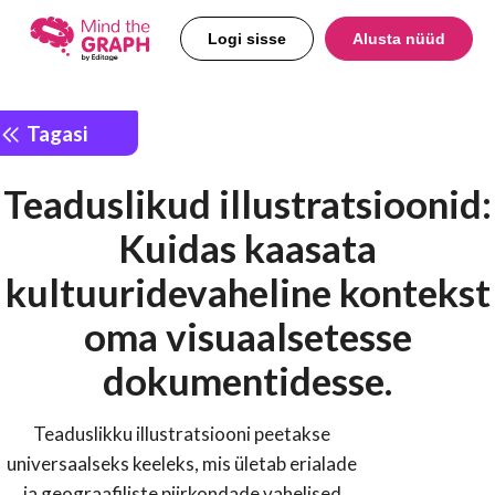
Logi sisse
Alusta nüüd
Tagasi
Teaduslikud illustratsioonid:
Kuidas kaasata
kultuuridevaheline kontekst
oma visuaalsetesse
dokumentidesse.
Teaduslikku illustratsiooni peetakse
universaalseks keeleks, mis ületab erialade
ja geograafiliste piirkondade vahelised