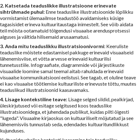
2. Katsetada teaduslikke illustratsioone erinevate
sihtrühmade puhul:
Enne teaduslike illustratsioonide lõplikku
vormistamist ülemaailmse teadustöö avaldamiseks küsige
tagasisidet erineva kultuuritaustaga inimestelt. See võib aidata
teil mõista ootamatuid tõlgendusi visuaalse arendusprotsessi
alguses ja vältida hilisemaid arusaamatusi.
3. Anda mitu teaduslikku illustratsioonivormi:
Keeruliste
teaduslike mõistete edastamisel pakkuge erinevaid visuaalseid
lähenemisviise, et võtta arvesse erinevaid kultuurilisi
tunnetusstiile. Infograafiate, diagrammide või järjestikuste
visuaalide loomine samal teemal aitab rahuldada erinevaid
visuaalse kommunikatsiooni eelistusi. See tagab, et oluline teave
ei kao visuaalse töötlemise kultuuriliste erinevuste tõttu, muutes
teaduslikud illustratsioonid kaasavamaks.
4. Lisage kontekstiline teave:
Lisage selged sildid, pealkirjad,
üleskirjutused või esitage selgitused koos teaduslike
illustratsioonidega, et juhendada publikut, kuidas pilti õigesti
"lugeda". Visuaalne kirjaoskus on kultuuriliselt mõjutatud ja see
lähenemisviis tunnustab seda, edendades kultuuritundlikkust
kujunduses.
Kultuuridevahelise konteksti kaasamine teie teadusliku