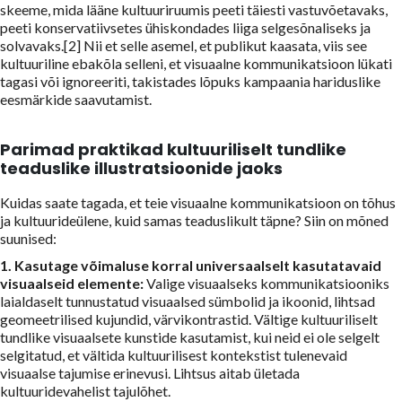
skeeme, mida lääne kultuuriruumis peeti täiesti vastuvõetavaks,
peeti konservatiivsetes ühiskondades liiga selgesõnaliseks ja
solvavaks.[2] Nii et selle asemel, et publikut kaasata, viis see
kultuuriline ebakõla selleni, et visuaalne kommunikatsioon lükati
tagasi või ignoreeriti, takistades lõpuks kampaania hariduslike
eesmärkide saavutamist.
Parimad praktikad kultuuriliselt tundlike
teaduslike illustratsioonide jaoks
Kuidas saate tagada, et teie visuaalne kommunikatsioon on tõhus
ja kultuurideülene, kuid samas teaduslikult täpne? Siin on mõned
suunised:
1. Kasutage võimaluse korral universaalselt kasutatavaid
visuaalseid elemente:
Valige visuaalseks kommunikatsiooniks
laialdaselt tunnustatud visuaalsed sümbolid ja ikoonid, lihtsad
geomeetrilised kujundid, värvikontrastid. Vältige kultuuriliselt
tundlike visuaalsete kunstide kasutamist, kui neid ei ole selgelt
selgitatud, et vältida kultuurilisest kontekstist tulenevaid
visuaalse tajumise erinevusi. Lihtsus aitab ületada
kultuuridevahelist tajulõhet.