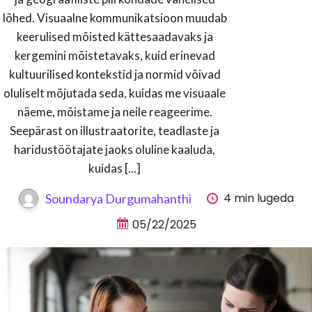
lõhed. Visuaalne kommunikatsioon muudab
keerulised mõisted kättesaadavaks ja
kergemini mõistetavaks, kuid erinevad
kultuurilised kontekstid ja normid võivad
oluliselt mõjutada seda, kuidas me visuaale
näeme, mõistame ja neile reageerime.
Seepärast on illustraatorite, teadlaste ja
haridustöötajate jaoks oluline kaaluda,
kuidas [...]
4 min lugeda
Soundarya Durgumahanthi
05/22/2025