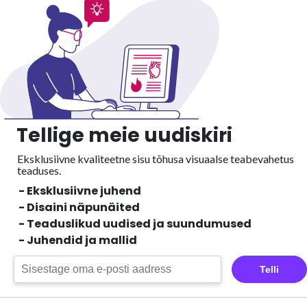
Tellige meie uudiskiri
Eksklusiivne kvaliteetne sisu tõhusa visuaalse
teabevahetus
teaduses.
- Eksklusiivne juhend
- Disaini näpunäited
- Teaduslikud uudised ja suundumused
- Juhendid ja mallid
Telli