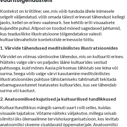
vääritõlgendusteni
Kontekst on kriitiline; see, mis võib tunduda ühele inimesele
selgelt väljendatud, võib omada täiesti erinevat tähendust kellegi
jaoks, kellel on erinev vaatenurk. See kehtib eriti visuaalsete
kujundite puhul. Allpool on toodud mõned sagedased juhtumid,
kus teaduslikke illustratsioone tõlgendatakse valesti
kultuuridevaheliste kontekstide erinevuste tõttu.
1. Värvide tähendused meditsiinilistes illustratsioonides
Värvidel on võimas sümboolne tähendus, mis on kultuuriti erinev.
Näiteks valge värv on paljudes lääne kultuurides seotud
puhtusega, kuid mõnes Aasia piirkonnas tähistab see leina või
surma. Seega võib valge värvi kasutamine meditsiinilistes
illustratsioonides puhtuse tähistamiseks tahtmatult tekitada
ebamugavustunnet teatavates kultuurides, kus see tähendab
surma või kaotust.
2. Anatoomilised kujutised ja kultuurilised tundlikkused
Kultuuritundlikkus mängib samuti suurt rolli selles, kuidas
visuaale tajutakse. Võtame näiteks väljakutse, millega seisab
silmitsi üks ülemaailmne tervishoiuorganisatsioon, kes levitab
anatoomilisi skeeme sisaldavaid õppematerjale. Anatoomilisi