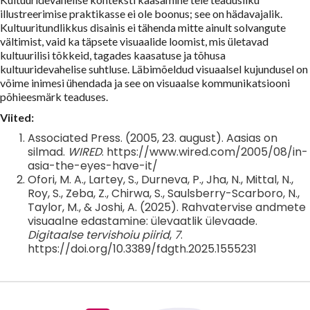
illustreerimise praktikasse ei ole boonus; see on hädavajalik.
Kultuuritundlikkus disainis ei tähenda mitte ainult solvangute
vältimist, vaid ka täpsete visuaalide loomist, mis ületavad
kultuurilisi tõkkeid, tagades kaasatuse ja tõhusa
kultuuridevahelise suhtluse. Läbimõeldud visuaalsel kujundusel on
võime inimesi ühendada ja see on visuaalse kommunikatsiooni
põhieesmärk teaduses.
Viited:
Associated Press. (2005, 23. august). Aasias on
silmad.
WIRED
. https://www.wired.com/2005/08/in-
asia-the-eyes-have-it/
Ofori, M. A., Lartey, S., Durneva, P., Jha, N., Mittal, N.,
Roy, S., Zeba, Z., Chirwa, S., Saulsberry-Scarboro, N.,
Taylor, M., & Joshi, A. (2025). Rahvatervise andmete
visuaalne edastamine: ülevaatlik ülevaade.
Digitaalse tervishoiu piirid
,
7
.
https://doi.org/10.3389/fdgth.2025.1555231