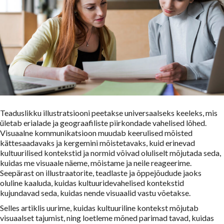
Teaduslikku illustratsiooni peetakse universaalseks keeleks, mis
ületab erialade ja geograafiliste piirkondade vahelised lõhed.
Visuaalne kommunikatsioon muudab keerulised mõisted
kättesaadavaks ja kergemini mõistetavaks, kuid erinevad
kultuurilised kontekstid ja normid võivad oluliselt mõjutada seda,
kuidas me visuaale näeme, mõistame ja neile reageerime.
Seepärast on illustraatorite, teadlaste ja õppejõudude jaoks
oluline kaaluda, kuidas kultuuridevahelised kontekstid
kujundavad seda, kuidas nende visuaalid vastu võetakse.
Selles artiklis uurime, kuidas kultuuriline kontekst mõjutab
visuaalset tajumist, ning loetleme mõned parimad tavad, kuidas