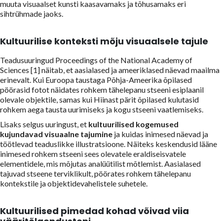
muuta visuaalset kunsti kaasavamaks ja tõhusamaks eri
sihtrühmade jaoks.
Kultuurilise konteksti mõju visuaalsele tajule
Teadusuuringud
Proceedings of the National Academy of
Sciences [1] näitab, et aasialased ja ameeriklased näevad maailma
erinevalt. Kui Euroopa taustaga Põhja-Ameerika õpilased
pöörasid fotot näidates rohkem tähelepanu stseeni esiplaanil
olevale objektile, samas kui Hiinast pärit õpilased kulutasid
rohkem aega tausta uurimiseks ja kogu stseeni vaatlemiseks.
Lisaks selgus uuringust, et
kultuurilised kogemused
kujundavad
visuaalne tajumine
ja kuidas inimesed näevad ja
töötlevad teaduslikke illustratsioone. Näiteks keskendusid lääne
inimesed rohkem stseeni sees olevatele eraldiseisvatele
elementidele, mis mõjutas analüütilist mõtlemist. Aasialased
tajuvad stseene terviklikult, pöörates rohkem tähelepanu
kontekstile ja objektidevahelistele suhetele.
Kultuurilised pimedad kohad võivad viia