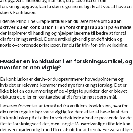
af opgavens indhold og mål; det, du præsenterer i din
forskningsopgave, kan få større gennemslagskraft ved at have en
stærk konklusion.
I denne Mind The Graph-artikel kan du lære mere om
Sådan
skriver du en konklusion til en forskningsrapport
på en måde,
der inspirerer til handling og hjælper læserne til bedre at forstå
din forskningsartikel. Denne artikel giver dig en definition og
nogle overordnede principper, før du får trin-for-trin vejledning.
Hvad er en konklusion i en forskningsartikel, og
hvorfor er den vigtig?
En konklusion er der, hvor du opsummerer hovedpointerne og,
hvis det er relevant, kommer med nye forskningsforslag. Det er
ikke blot en opsummering af de vigtigste punkter, der er blevet
diskuteret, eller en gentagelse af dit forskningsspørgsmål.
Læseren forventes at forstå ud fra artiklens konklusion, hvorfor
din undersøgelse bør være vigtig for dem efter at have læst den.
En konklusion på et eller to veludviklede afsnit er passende for de
fleste forskningsartikler, men i nogle få usædvanlige tilfælde kan
det være nødvendigt med flere afsnit for at fremhæve væsentlige