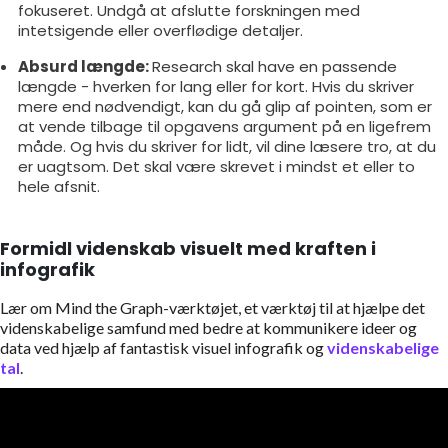
fokuseret. Undgå at afslutte forskningen med
intetsigende eller overflødige detaljer.
Absurd længde:
Research skal have en passende
længde - hverken for lang eller for kort. Hvis du skriver
mere end nødvendigt, kan du gå glip af pointen, som er
at vende tilbage til opgavens argument på en ligefrem
måde. Og hvis du skriver for lidt, vil dine læsere tro, at du
er uagtsom. Det skal være skrevet i mindst et eller to
hele afsnit.
Formidl videnskab visuelt med kraften i
infografik
Lær om Mind the Graph-værktøjet, et værktøj til at hjælpe det
videnskabelige samfund med bedre at kommunikere ideer og
data ved hjælp af fantastisk visuel infografik og
videnskabelige
tal
.