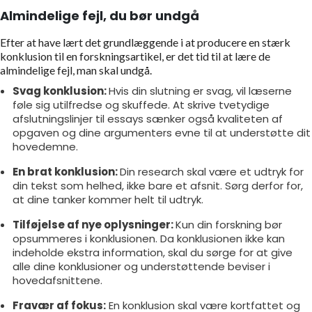
Almindelige fejl, du bør undgå
Efter at have lært det grundlæggende i at producere en stærk
konklusion til en forskningsartikel, er det tid til at lære de
almindelige fejl, man skal undgå.
Svag konklusion:
Hvis din slutning er svag, vil læserne
føle sig utilfredse og skuffede. At skrive tvetydige
afslutningslinjer til essays sænker også kvaliteten af
opgaven og dine argumenters evne til at understøtte dit
hovedemne.
En brat konklusion:
Din research skal være et udtryk for
din tekst som helhed, ikke bare et afsnit. Sørg derfor for,
at dine tanker kommer helt til udtryk.
Tilføjelse af nye oplysninger:
Kun din forskning bør
opsummeres i konklusionen. Da konklusionen ikke kan
indeholde ekstra information, skal du sørge for at give
alle dine konklusioner og understøttende beviser i
hovedafsnittene.
Fravær af fokus:
En konklusion skal være kortfattet og