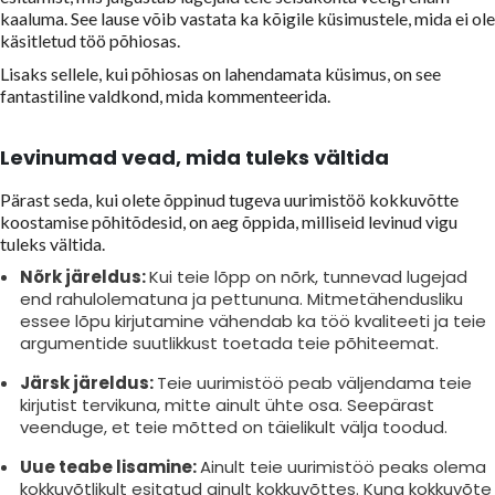
kaaluma. See lause võib vastata ka kõigile küsimustele, mida ei ole
käsitletud töö põhiosas.
Lisaks sellele, kui põhiosas on lahendamata küsimus, on see
fantastiline valdkond, mida kommenteerida.
Levinumad vead, mida tuleks vältida
Pärast seda, kui olete õppinud tugeva uurimistöö kokkuvõtte
koostamise põhitõdesid, on aeg õppida, milliseid levinud vigu
tuleks vältida.
Nõrk järeldus:
Kui teie lõpp on nõrk, tunnevad lugejad
end rahulolematuna ja pettununa. Mitmetähendusliku
essee lõpu kirjutamine vähendab ka töö kvaliteeti ja teie
argumentide suutlikkust toetada teie põhiteemat.
Järsk järeldus:
Teie uurimistöö peab väljendama teie
kirjutist tervikuna, mitte ainult ühte osa. Seepärast
veenduge, et teie mõtted on täielikult välja toodud.
Uue teabe lisamine:
Ainult teie uurimistöö peaks olema
kokkuvõtlikult esitatud ainult kokkuvõttes. Kuna kokkuvõte