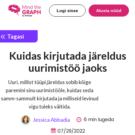
Logi sisse
Alusta nüüd
Tagasi
Kuidas kirjutada järeldus
uurimistöö jaoks
Uuri, millist tüüpi järeldus sobib kõige
paremini sinu uurimistööle, kuidas seda
samm-sammult kirjutada ja milliseid levinud
vigu tuleks vältida.
6 min lugeda
Jessica Abbadia
07/29/2022