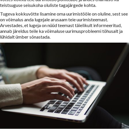
teistsuguse seisukoha oluliste tagajärgede kohta.
Tugeva kokkuvõtte lisamine oma uurimistööle on oluline, sest see
on võimalus anda lugejale arusaam teie uurimisteemast.
Arvestades, et lugeja on nüüd teemast täielikult informeeritud,
annab järeldus teile ka võimaluse uurimusprobleemi tõhusalt ja
lühidalt ümber sõnastada.