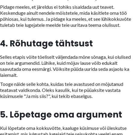
Pidage meeles, et järeldus ei tohiks sisaldada uut teavet.
Keskenduge ainult nendele mõistetele, mida käsitlete oma töö
põhiosas, kui tulemus. Ja pidage ka meeles, et see lühikokkuvõte
tuletab teie lugejatele meelde teie uuritava teema olulisust.
4. Rõhutage tähtsust
Selles etapis võite tõeliselt väljendada mõne sõnaga, kui olulised
on teie argumendid. Lühike, kuid mõjuv lause võib edukalt
saavutada oma eesmärgi. Võiksite püüda uurida seda asjaolu ka
laiemalt.
Tooge näide selle kohta, kuidas teie avastused on mõjutanud
teatavat valdkonda. Oleks kasulik, kui te püüaksite vastata
küsimusele "Ja mis siis?", kui tekib ebaselgus.
5. Lõpetage oma argument
Kui lõpetate oma kokkuvõtte, kaaluge küsimuse või üleskutse
esitamist, mis julgustab lugejaid teie seisukohta veelgi enam