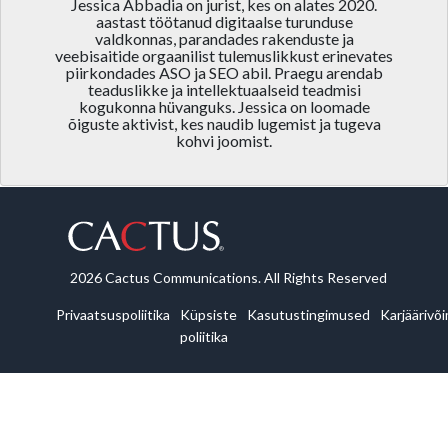
Jessica Abbadia on jurist, kes on alates 2020.
aastast töötanud digitaalse turunduse
valdkonnas, parandades rakenduste ja
veebisaitide orgaanilist tulemuslikkust erinevates
piirkondades ASO ja SEO abil. Praegu arendab
teaduslikke ja intellektuaalseid teadmisi
kogukonna hüvanguks. Jessica on loomade
õiguste aktivist, kes naudib lugemist ja tugeva
kohvi joomist.
2026 Cactus Communications. All Rights Reserved
Privaatsuspoliitika
Küpsiste
Kasutustingimused
Karjäärivõ
poliitika