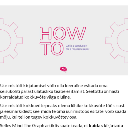
Uurimistöö kirjutamisel võib olla keeruline esitada oma
seisukohti pärast ulatusliku teabe esitamist. Seetõttu on hästi
korraldatud kokkuvõte väga oluline.
Uurimistöö kokkuvõte peaks olema lühike kokkuvõte töö sisust
ja eesmärkidest; see, mida te oma uurimistöös esitate, võib saada
mõju, kui teil on tugev kokkuvõttev osa.
Selles Mind The Graph artiklis saate teada, et
kuidas kirjutada