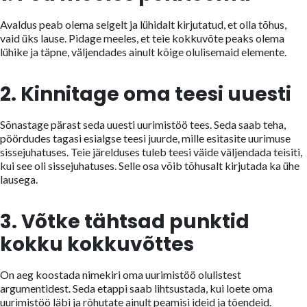
Avaldus peab olema selgelt ja lühidalt kirjutatud, et olla tõhus,
vaid üks lause. Pidage meeles, et teie kokkuvõte peaks olema
lühike ja täpne, väljendades ainult kõige olulisemaid elemente.
2. Kinnitage oma teesi uuesti
Sõnastage pärast seda uuesti uurimistöö tees. Seda saab teha,
pöördudes tagasi esialgse teesi juurde, mille esitasite uurimuse
sissejuhatuses. Teie järelduses tuleb teesi väide väljendada teisiti,
kui see oli sissejuhatuses. Selle osa võib tõhusalt kirjutada ka ühe
lausega.
3. Võtke tähtsad punktid
kokku kokkuvõttes
On aeg koostada nimekiri oma uurimistöö olulistest
argumentidest. Seda etappi saab lihtsustada, kui loete oma
uurimistöö läbi ja rõhutate ainult peamisi ideid ja tõendeid.