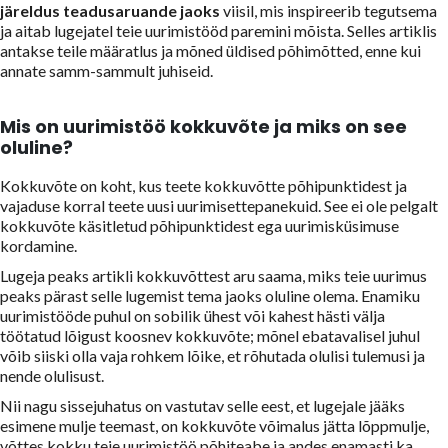
järeldus teadusaruande jaoks
viisil, mis inspireerib tegutsema
ja aitab lugejatel teie uurimistööd paremini mõista. Selles artiklis
antakse teile määratlus ja mõned üldised põhimõtted, enne kui
annate samm-sammult juhiseid.
Mis on uurimistöö kokkuvõte ja miks on see
oluline?
Kokkuvõte on koht, kus teete kokkuvõtte põhipunktidest ja
vajaduse korral teete uusi uurimisettepanekuid. See ei ole pelgalt
kokkuvõte käsitletud põhipunktidest ega uurimisküsimuse
kordamine.
Lugeja peaks artikli kokkuvõttest aru saama, miks teie uurimus
peaks pärast selle lugemist tema jaoks oluline olema. Enamiku
uurimistööde puhul on sobilik ühest või kahest hästi välja
töötatud lõigust koosnev kokkuvõte; mõnel ebatavalisel juhul
võib siiski olla vaja rohkem lõike, et rõhutada olulisi tulemusi ja
nende olulisust.
Nii nagu sissejuhatus on vastutav selle eest, et lugejale jääks
esimene mulje teemast, on kokkuvõte võimalus jätta lõppmulje,
võttes kokku teie uurimistöö põhiteabe ja andes enamasti ka