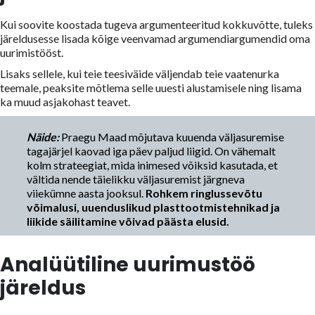
Kui soovite koostada tugeva argumenteeritud kokkuvõtte, tuleks
järeldusesse lisada kõige veenvamad argumendiargumendid oma
uurimistööst.
Lisaks sellele, kui teie teesiväide väljendab teie vaatenurka
teemale, peaksite mõtlema selle uuesti alustamisele ning lisama
ka muud asjakohast teavet.
Näide:
Praegu Maad mõjutava kuuenda väljasuremise
tagajärjel kaovad iga päev paljud liigid. On vähemalt
kolm strateegiat, mida inimesed võiksid kasutada, et
vältida nende täielikku väljasuremist järgneva
viiekümne aasta jooksul.
Rohkem ringlussevõtu
võimalusi, uuenduslikud plasttootmistehnikad ja
liikide säilitamine võivad päästa elusid.
Analüütiline uurimustöö
järeldus