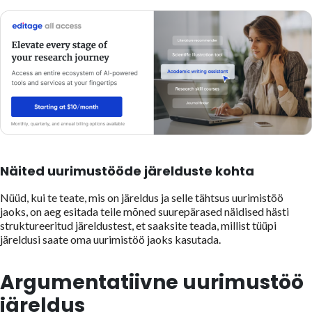
Näited uurimustööde järelduste kohta
Nüüd, kui te teate, mis on järeldus ja selle tähtsus uurimistöö
jaoks, on aeg esitada teile mõned suurepärased näidised hästi
struktureeritud järeldustest, et saaksite teada, millist tüüpi
järeldusi saate oma uurimistöö jaoks kasutada.
Argumentatiivne uurimustöö
järeldus