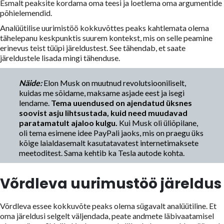
Esmalt peaksite kordama oma teesi ja loetlema oma argumentide
põhielemendid.
Analüütilise uurimistöö kokkuvõttes peaks kahtlemata olema
tähelepanu keskpunktis suurem kontekst, mis on selle peamine
erinevus teist tüüpi järeldustest. See tähendab, et saate
järeldustele lisada mingi tähenduse.
Näide:
Elon Musk on muutnud revolutsiooniliselt,
kuidas me sõidame, maksame asjade eest ja isegi
lendame.
Tema uuendused on ajendatud üksnes
soovist asju lihtsustada, kuid need muudavad
paratamatult ajaloo kulgu.
Kui Musk oli üliõpilane,
oli tema esimene idee PayPali jaoks, mis on praegu üks
kõige laialdasemalt kasutatavatest internetimaksete
meetoditest. Sama kehtib ka Tesla autode kohta.
Võrdleva uurimustöö järeldus
Võrdleva essee kokkuvõte peaks olema sügavalt analüütiline. Et
oma järeldusi selgelt väljendada, peate andmete läbivaatamisel