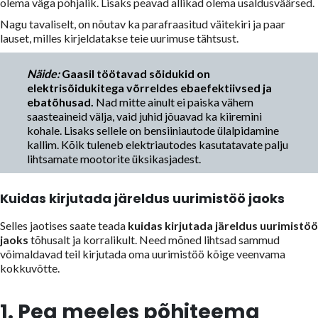
olema väga põhjalik. Lisaks peavad allikad olema usaldusväärsed.
Nagu tavaliselt, on nõutav ka parafraasitud väitekiri ja paar
lauset, milles kirjeldatakse teie uurimuse tähtsust.
Näide:
Gaasil töötavad sõidukid on
elektrisõidukitega võrreldes ebaefektiivsed ja
ebatõhusad.
Nad mitte ainult ei paiska vähem
saasteaineid välja, vaid juhid jõuavad ka kiiremini
kohale. Lisaks sellele on bensiiniautode ülalpidamine
kallim. Kõik tuleneb elektriautodes kasutatavate palju
lihtsamate mootorite üksikasjadest.
Kuidas kirjutada järeldus uurimistöö jaoks
Selles jaotises saate teada
kuidas kirjutada järeldus uurimistöö
jaoks
tõhusalt ja korralikult. Need mõned lihtsad sammud
võimaldavad teil kirjutada oma uurimistöö kõige veenvama
kokkuvõtte.
1. Pea meeles põhiteema