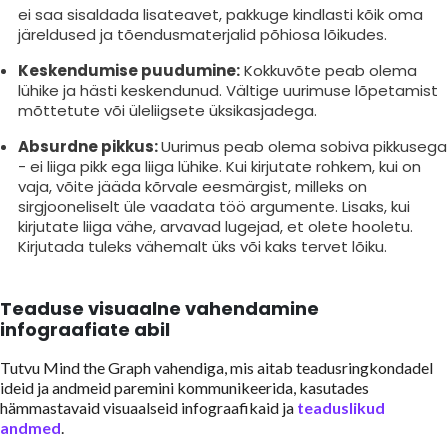
ei saa sisaldada lisateavet, pakkuge kindlasti kõik oma
järeldused ja tõendusmaterjalid põhiosa lõikudes.
Keskendumise puudumine:
Kokkuvõte peab olema
lühike ja hästi keskendunud. Vältige uurimuse lõpetamist
mõttetute või üleliigsete üksikasjadega.
Absurdne pikkus:
Uurimus peab olema sobiva pikkusega
- ei liiga pikk ega liiga lühike. Kui kirjutate rohkem, kui on
vaja, võite jääda kõrvale eesmärgist, milleks on
sirgjooneliselt üle vaadata töö argumente. Lisaks, kui
kirjutate liiga vähe, arvavad lugejad, et olete hooletu.
Kirjutada tuleks vähemalt üks või kaks tervet lõiku.
Teaduse visuaalne vahendamine
infograafiate abil
Tutvu Mind the Graph vahendiga, mis aitab teadusringkondadel
ideid ja andmeid paremini kommunikeerida, kasutades
hämmastavaid visuaalseid infograafikaid ja
teaduslikud
andmed
.