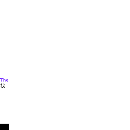
 The
确找