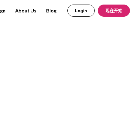
ign
About Us
Blog
Login
现在开始