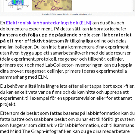
En
Elektronisk labbanteckningsbok (ELN)
kan du söka och
dokumentera experiment. På detta sätt kan laboratoriechefer
hantera och följa upp de pågående projekten i laboratoriet
på ett mer effektivt sätt
som är tillgängliga online och delas
mellan kollegor. Du kan inte bara kommentera dina experiment
utan även bygga upp ett samarbetsnätverk med delade resurser
(dela experiment, protokoll, reagenser och tillbehör, cellinjer,
primers etc.) och med LabCollector-inventeringen kan du koppla
dina prover, reagenser, cellinjer, primers i deras experimentella
sammanhang med ELN.
Du behöver alltså inte längre leta efter eller tappa bort excel-filer,
du kan enkelt veta var de finns och du kan hitta och upprepa ett
experiment, till exempel för en uppsatsrevision eller för ett annat
projekt.
Eftersom de beslut som fattas baseras på labbinformation kan du
fatta bättre och snabbare beslut om du har ett tillförlitligt system
som fungerar som ditt arkiv för labbinformation, och tillsammans
med Mind The Graph-infografiken kan du ge dina medarbetare