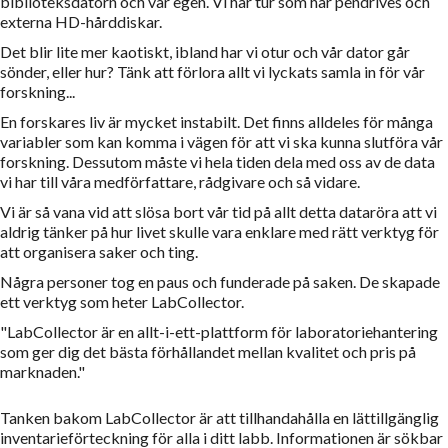
biblioteksdatorn och vår egen. Vi har tur som har pendrives och
externa HD-hårddiskar.
Det blir lite mer kaotiskt, ibland har vi otur och vår dator går
sönder, eller hur? Tänk att förlora allt vi lyckats samla in för vår
forskning...
En forskares liv är mycket instabilt. Det finns alldeles för många
variabler som kan komma i vägen för att vi ska kunna slutföra vår
forskning. Dessutom måste vi hela tiden dela med oss av de data
vi har till våra medförfattare, rådgivare och så vidare.
Vi är så vana vid att slösa bort vår tid på allt detta dataröra att vi
aldrig tänker på hur livet skulle vara enklare med rätt verktyg för
att organisera saker och ting.
Några personer tog en paus och funderade på saken. De skapade
ett verktyg som heter LabCollector.
"LabCollector är en allt-i-ett-plattform för laboratoriehantering
som ger dig det bästa förhållandet mellan kvalitet och pris på
marknaden."
Tanken bakom LabCollector är att tillhandahålla en lättillgänglig
inventarieförteckning för alla i ditt labb. Informationen är sökbar