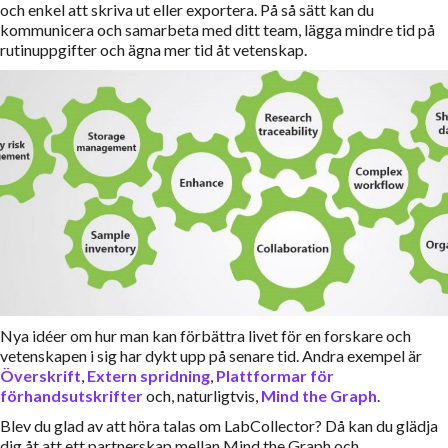
och enkel att skriva ut eller exportera. På så sätt kan du
kommunicera och samarbeta med ditt team, lägga mindre tid på
rutinuppgifter och ägna mer tid åt vetenskap.
Nya idéer om hur man kan förbättra livet för en forskare och
vetenskapen i sig har dykt upp på senare tid. Andra exempel är
Överskrift
,
Extern spridning
,
Plattformar för
förhandsutskrifter
och, naturligtvis,
Mind the Graph
.
Blev du glad av att höra talas om LabCollector? Då kan du glädja
dig åt att ett partnerskap mellan Mind the Graph och