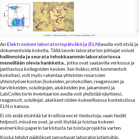
An
Elektroninen laboratoriopäiväkirja (ELN)
avulla voit etsiä ja
dokumentoida kokeita. Tällä tavoin laboratorion johtajat voivat
hallinnoida ja seurata tehokkaammin laboratoriossa
meneillään olevia hankkeita.
, jotka ovat saatavilla verkossa ja
jaettavissa kollegoiden kesken. Sen lisäksi, että kommentoit
kokeitasi, voit myös rakentaa yhteisten resurssien
yhteistyöverkoston (kokeiden, protokollien, reagenssien ja
tarvikkeiden, solulinjojen, alukkeiden jne. jakaminen) ja
LabCollectorin inventaarion avulla voit yhdistää näytteesi,
reagenssit, solulinjat, alukkeet niiden kokeellisessa kontekstissa
ELN:n kanssa.
Ei siis enää etsintää tai irrallisia excel-tiedostoja, vaan tiedät
helposti, missä ne ovat, ja voit löytää ja toistaa kokeen
esimerkiksi paperin tarkistusta tai toista projektia varten.
Koska tehdyt päätökset perustuvat laboratoriotietoihin,