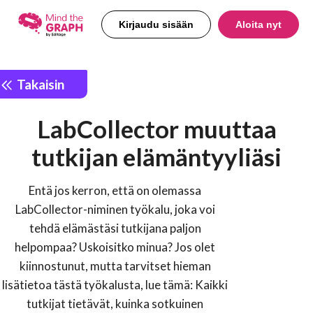
Kirjaudu sisään
Aloita nyt
Takaisin
LabCollector muuttaa
tutkijan elämäntyyliäsi
Entä jos kerron, että on olemassa
LabCollector-niminen työkalu, joka voi
tehdä elämästäsi tutkijana paljon
helpompaa? Uskoisitko minua? Jos olet
kiinnostunut, mutta tarvitset hieman
lisätietoa tästä työkalusta, lue tämä: Kaikki
tutkijat tietävät, kuinka sotkuinen