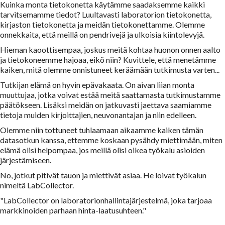
Kuinka monta tietokonetta käytämme saadaksemme kaikki
tarvitsemamme tiedot? Luultavasti laboratorion tietokonetta,
kirjaston tietokonetta ja meidän tietokonettamme. Olemme
onnekkaita, että meillä on pendrivejä ja ulkoisia kiintolevyjä.
Hieman kaoottisempaa, joskus meitä kohtaa huonon onnen aalto
ja tietokoneemme hajoaa, eikö niin? Kuvittele, että menetämme
kaiken, mitä olemme onnistuneet keräämään tutkimusta varten...
Tutkijan elämä on hyvin epävakaata. On aivan liian monta
muuttujaa, jotka voivat estää meitä saattamasta tutkimustamme
päätökseen. Lisäksi meidän on jatkuvasti jaettava saamiamme
tietoja muiden kirjoittajien, neuvonantajan ja niin edelleen.
Olemme niin tottuneet tuhlaamaan aikaamme kaiken tämän
datasotkun kanssa, ettemme koskaan pysähdy miettimään, miten
elämä olisi helpompaa, jos meillä olisi oikea työkalu asioiden
järjestämiseen.
No, jotkut pitivät tauon ja miettivät asiaa. He loivat työkalun
nimeltä LabCollector.
"LabCollector on laboratorionhallintajärjestelmä, joka tarjoaa
markkinoiden parhaan hinta-laatusuhteen."