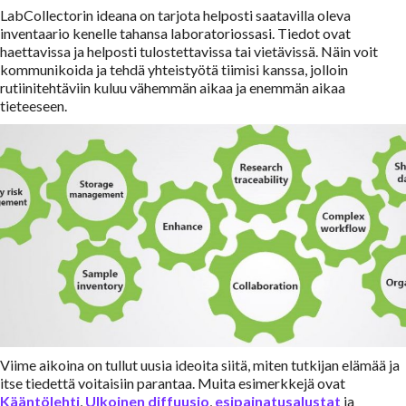
LabCollectorin ideana on tarjota helposti saatavilla oleva
inventaario kenelle tahansa laboratoriossasi. Tiedot ovat
haettavissa ja helposti tulostettavissa tai vietävissä. Näin voit
kommunikoida ja tehdä yhteistyötä tiimisi kanssa, jolloin
rutiinitehtäviin kuluu vähemmän aikaa ja enemmän aikaa
tieteeseen.
Viime aikoina on tullut uusia ideoita siitä, miten tutkijan elämää ja
itse tiedettä voitaisiin parantaa. Muita esimerkkejä ovat
Kääntölehti
,
Ulkoinen diffuusio
,
esipainatusalustat
ja