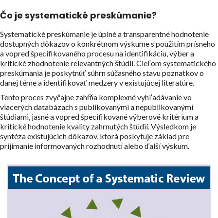
Čo je systematické preskúmanie?
Systematické preskúmanie je úplné a transparentné hodnotenie
dostupných dôkazov o konkrétnom výskume s použitím prísneho
a vopred špecifikovaného procesu na identifikáciu, výber a
kritické zhodnotenie relevantných štúdií. Cieľom systematického
preskúmania je poskytnúť súhrn súčasného stavu poznatkov o
danej téme a identifikovať medzery v existujúcej literatúre.
Tento proces zvyčajne zahŕňa komplexné vyhľadávanie vo
viacerých databázach s publikovanými a nepublikovanými
štúdiami, jasné a vopred špecifikované výberové kritérium a
kritické hodnotenie kvality zahrnutých štúdií. Výsledkom je
syntéza existujúcich dôkazov, ktorá poskytuje základ pre
prijímanie informovaných rozhodnutí alebo ďalší výskum.