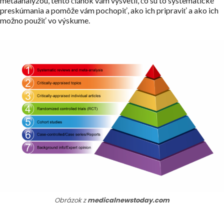
metaanalýzou, tento článok vám vysvetlí, čo sú to systematické
preskúmania a pomôže vám pochopiť, ako ich pripraviť a ako ich
možno použiť vo výskume.
Obrázok z
medicalnewstoday.com