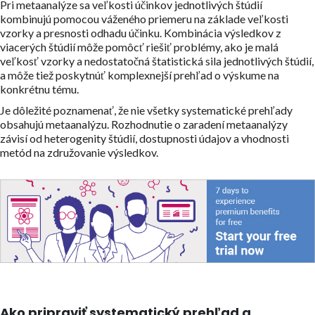
Pri metaanalýze sa veľkosti účinkov jednotlivých štúdií
kombinujú pomocou váženého priemeru na základe veľkosti
vzorky a presnosti odhadu účinku. Kombinácia výsledkov z
viacerých štúdií môže pomôcť riešiť problémy, ako je malá
veľkosť vzorky a nedostatočná štatistická sila jednotlivých štúdií,
a môže tiež poskytnúť komplexnejší prehľad o výskume na
konkrétnu tému.
Je dôležité poznamenať, že nie všetky systematické prehľady
obsahujú metaanalýzu. Rozhodnutie o zaradení metaanalýzy
závisí od heterogenity štúdií, dostupnosti údajov a vhodnosti
metód na združovanie výsledkov.
Ako pripraviť systematický prehľad a