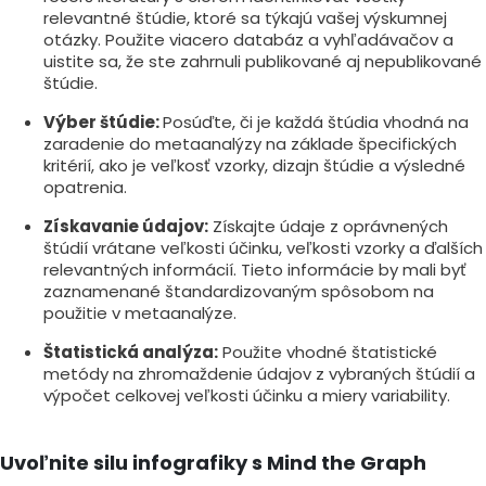
relevantné štúdie, ktoré sa týkajú vašej výskumnej
otázky. Použite viacero databáz a vyhľadávačov a
uistite sa, že ste zahrnuli publikované aj nepublikované
štúdie.
Výber štúdie:
Posúďte, či je každá štúdia vhodná na
zaradenie do metaanalýzy na základe špecifických
kritérií, ako je veľkosť vzorky, dizajn štúdie a výsledné
opatrenia.
Získavanie údajov:
Získajte údaje z oprávnených
štúdií vrátane veľkosti účinku, veľkosti vzorky a ďalších
relevantných informácií. Tieto informácie by mali byť
zaznamenané štandardizovaným spôsobom na
použitie v metaanalýze.
Štatistická analýza:
Použite vhodné štatistické
metódy na zhromaždenie údajov z vybraných štúdií a
výpočet celkovej veľkosti účinku a miery variability.
Uvoľnite silu infografiky s Mind the Graph