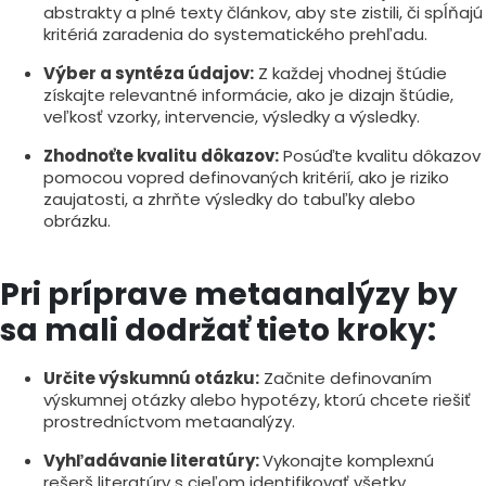
abstrakty a plné texty článkov, aby ste zistili, či spĺňajú
kritériá zaradenia do systematického prehľadu.
Výber a syntéza údajov:
Z každej vhodnej štúdie
získajte relevantné informácie, ako je dizajn štúdie,
veľkosť vzorky, intervencie, výsledky a výsledky.
Zhodnoťte kvalitu dôkazov:
Posúďte kvalitu dôkazov
pomocou vopred definovaných kritérií, ako je riziko
zaujatosti, a zhrňte výsledky do tabuľky alebo
obrázku.
Pri príprave metaanalýzy by
sa mali dodržať tieto kroky:
Určite výskumnú otázku:
Začnite definovaním
výskumnej otázky alebo hypotézy, ktorú chcete riešiť
prostredníctvom metaanalýzy.
Vyhľadávanie literatúry:
Vykonajte komplexnú
rešerš literatúry s cieľom identifikovať všetky