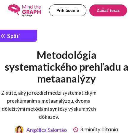
Prihlásenie
Začať teraz
Späť
Metodológia
systematického prehľadu a
metaanalýzy
Zistite, aký je rozdiel medzi systematickým
preskúmaním a metaanalýzou, dvoma
dôležitými metódami syntézy výskumných
dôkazov.
3 minúty čítania
Angélica Salomão