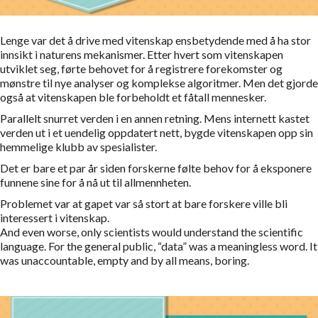
Lenge var det å drive med vitenskap ensbetydende med å ha stor
innsikt i naturens mekanismer. Etter hvert som vitenskapen
utviklet seg, førte behovet for å registrere forekomster og
mønstre til nye analyser og komplekse algoritmer. Men det gjorde
også at vitenskapen ble forbeholdt et fåtall mennesker.
Parallelt snurret verden i en annen retning. Mens internett kastet
verden ut i et uendelig oppdatert nett, bygde vitenskapen opp sin
hemmelige klubb av spesialister.
Det er bare et par år siden forskerne følte behov for å eksponere
funnene sine for å nå ut til allmennheten.
Problemet var at gapet var så stort at bare forskere ville bli
interessert i vitenskap.
And even worse, only scientists would understand the scientific
language. For the general public, “data” was a meaningless word. It
was unaccountable, empty and by all means, boring.