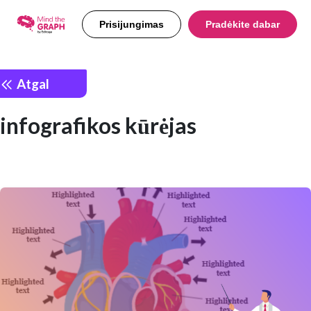
Prisijungimas
Pradėkite dabar
Atgal
infografikos kūrėjas