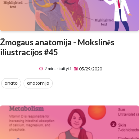
Žmogaus anatomija - Mokslinės
iliustracijos #45
2 min. skaityti
05/29/2020
anato
anatomija