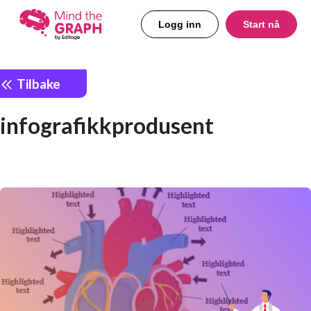
Logg inn
Start nå
Tilbake
infografikkprodusent