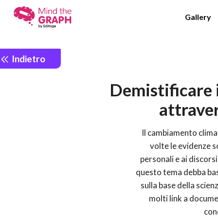
Gallery
Indietro
Demistificare
attraver
Il cambiamento clima
volte le evidenze s
personali e ai discors
questo tema debba bas
sulla base della scie
molti link a documen
conc