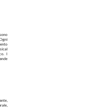
ssono
"Ogni
mento
sical
co. I
mande
ante,
rale,