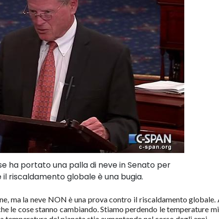
e ha portato una palla di neve in Senato per
 il riscaldamento globale è una bugia.
ione, ma la neve NON è una prova contro il riscaldamento globale. 
che le cose stanno cambiando. Stiamo perdendo le temperature mit
la temperatura del pianeta stia aumentando nel corso degli anni.