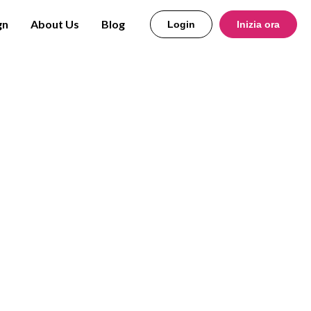
gn
About Us
Blog
Login
Inizia ora