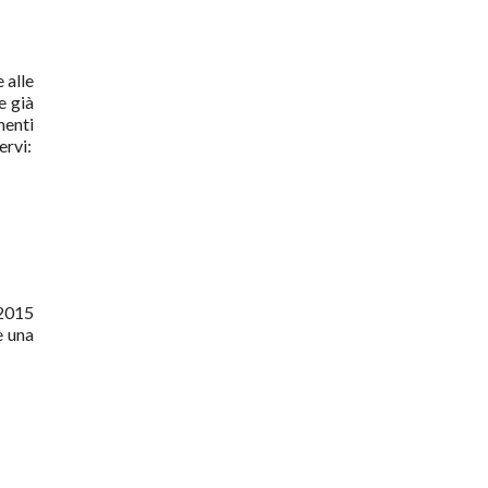
 alle
e già
menti
ervi:
 2015
è una