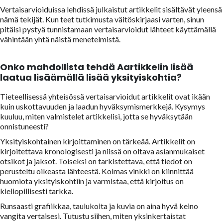
Vertaisarvioiduissa lehdissä julkaistut artikkelit sisältävät yleensä
nämä tekijät. Kun teet tutkimusta väitöskirjaasi varten, sinun
pitäisi pystyä tunnistamaan vertaisarvioidut lähteet käyttämällä
vähintään yhtä näistä menetelmistä.
Onko mahdollista tehdä
A
artikkelin lisää
laatua lisäämällä lisää yksityiskohtia?
Tieteellisessä yhteisössä vertaisarvioidut artikkelit ovat ikään
kuin uskottavuuden ja laadun hyväksymismerkkejä. Kysymys
kuuluu, miten valmistelet artikkelisi, jotta se hyväksytään
onnistuneesti?
Yksityiskohtainen kirjoittaminen on tärkeää. Artikkelit on
kirjoitettava kronologisesti ja niissä on oltava asianmukaiset
otsikot ja jaksot. Toiseksi on tarkistettava, että tiedot on
perusteltu oikeasta lähteestä. Kolmas vinkki on kiinnittää
huomiota yksityiskohtiin ja varmistaa, että kirjoitus on
kieliopillisesti tarkka.
Runsaasti grafiikkaa, taulukoita ja kuvia on aina hyvä keino
vangita vertaisesi. Tutustu siihen, miten yksinkertaistat