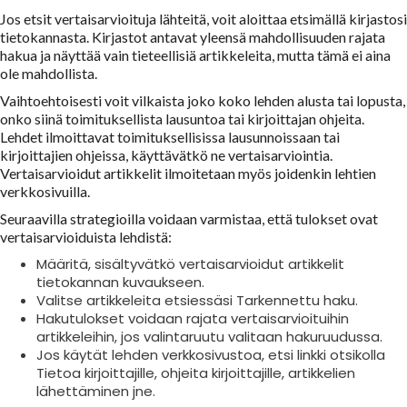
Jos etsit vertaisarvioituja lähteitä, voit aloittaa etsimällä kirjastosi
tietokannasta. Kirjastot antavat yleensä mahdollisuuden rajata
hakua ja näyttää vain tieteellisiä artikkeleita, mutta tämä ei aina
ole mahdollista.
Vaihtoehtoisesti voit vilkaista joko koko lehden alusta tai lopusta,
onko siinä toimituksellista lausuntoa tai kirjoittajan ohjeita.
Lehdet ilmoittavat toimituksellisissa lausunnoissaan tai
kirjoittajien ohjeissa, käyttävätkö ne vertaisarviointia.
Vertaisarvioidut artikkelit ilmoitetaan myös joidenkin lehtien
verkkosivuilla.
Seuraavilla strategioilla voidaan varmistaa, että tulokset ovat
vertaisarvioiduista lehdistä:
Määritä, sisältyvätkö vertaisarvioidut artikkelit
tietokannan kuvaukseen.
Valitse artikkeleita etsiessäsi Tarkennettu haku.
Hakutulokset voidaan rajata vertaisarvioituihin
artikkeleihin, jos valintaruutu valitaan hakuruudussa.
Jos käytät lehden verkkosivustoa, etsi linkki otsikolla
Tietoa kirjoittajille, ohjeita kirjoittajille, artikkelien
lähettäminen jne.