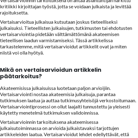
Vertaisarvioinnin tarkoituksena on antaa asiantuntijan harkittu
kritiikki kirjoittajan työstä, jotta se voidaan julkaista ja levittää
rajoituksetta.
Vertaisarvioitua julkaisua kutsutaan joskus tieteelliseksi
julkaisuksi. Tieteellisten julkaisujen, tutkimusten tai ehdotusten
vertaisarviointia pidetään välttämättömänä akateemisen
tieteellisen laadun varmistamiseksi. Tässä artikkelissa
tarkastelemme, mitä vertaisarvioidut artikkelit ovat ja miten
niistä voi olla hyötyä.
Mikä on vertaisarvioidun artikkelin
päätarkoitus?
Akateemisissa julkaisuissa luotetaan paljon arvioijiin.
Vertaisarviointi nostaa akateemisia julkaisuja, parantaa
tutkimuksen laatua ja auttaa tutkimusyhteisöjä verkostoitumaan.
Vertaisarviointiprosessi on ollut laajalti tunnustettu ja yleisesti
käytetty menetelmä tutkimuksen validoinnissa.
Vertaisarvioinnin tarkoituksena akateemisessa
julkaisutoiminnassa on arvioida julkaistavaksi tarjottujen
artikkeleiden laatua. Vertaisarvioidut lehdet edellyttävät, että