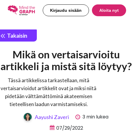
Kirjaudu sisään
Aloita nyt
Takaisin
Mikä on vertaisarvioitu
artikkeli ja mistä sitä löytyy?
Tässä artikkelissa tarkastellaan, mitä
vertaisarvioidut artikkelit ovat ja miksi niitä
pidetään välttämättöminä akateemisen
tieteellisen laadun varmistamiseksi.
3 min lukea
Aayushi Zaveri
07/29/2022