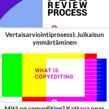
Vertaisarviointiprosessi: Julkaisun
ymmärtäminen
Mitä on copyediting? Kattava opas