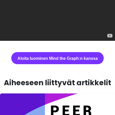
Aloita luominen Mind the Graph:n kanssa
Aiheeseen liittyvät artikkelit