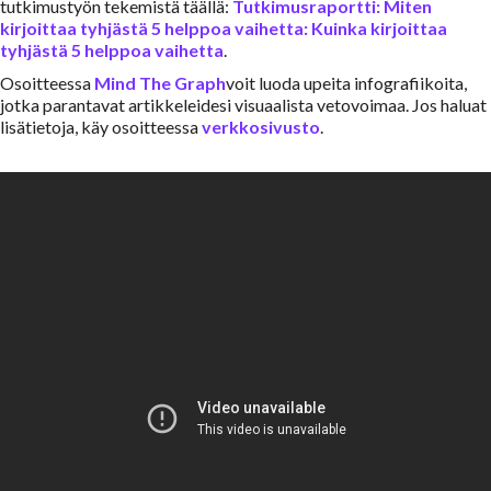
tutkimustyön tekemistä täällä:
Tutkimusraportti: Miten
kirjoittaa tyhjästä 5 helppoa vaihetta: Kuinka kirjoittaa
tyhjästä 5 helppoa vaihetta
.
Osoitteessa
Mind The Graph
voit luoda upeita infografiikoita,
jotka parantavat artikkeleidesi visuaalista vetovoimaa. Jos haluat
lisätietoja, käy osoitteessa
verkkosivusto
.