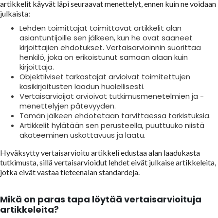
artikkelit käyvät läpi seuraavat menettelyt, ennen kuin ne voidaan
julkaista:
Lehden toimittajat toimittavat artikkelit alan
asiantuntijoille sen jälkeen, kun he ovat saaneet
kirjoittajien ehdotukset. Vertaisarvioinnin suorittaa
henkilö, joka on erikoistunut samaan alaan kuin
kirjoittaja.
Objektiiviset tarkastajat arvioivat toimitettujen
käsikirjoitusten laadun huolellisesti.
Vertaisarvioijat arvioivat tutkimusmenetelmien ja -
menettelyjen pätevyyden.
Tämän jälkeen ehdotetaan tarvittaessa tarkistuksia.
Artikkelit hylätään sen perusteella, puuttuuko niistä
akateeminen uskottavuus ja laatu.
Hyväksytty vertaisarvioitu artikkeli edustaa alan laadukasta
tutkimusta, sillä vertaisarvioidut lehdet eivät julkaise artikkeleita,
jotka eivät vastaa tieteenalan standardeja.
Mikä on paras tapa löytää vertaisarvioituja
artikkeleita?