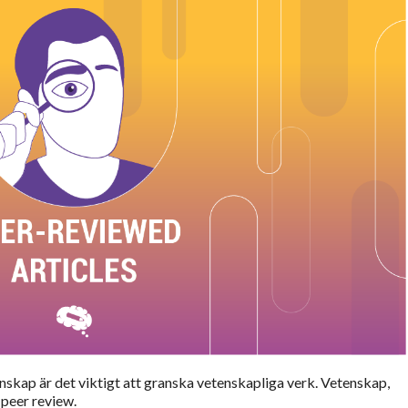
nskap är det viktigt att granska vetenskapliga verk. Vetenskap,
peer review.