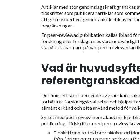
Artiklar med stor genomslagskraft granskas av 
tidskrifter som publicerar artiklar som kommer
att ge en expert en genomtänkt kritik av en för
begränsningar.
En peer-reviewad publikation kallas ibland för
forskning eller förslag anses vara nödvändigt f
ska vi titta närmare på vad peer-reviewed artikl
Vad är huvudsyft
referentgranskad 
Det finns ett stort beroende av granskare i ak
förbättrar forskningskvaliteten och hjälper fo
allmänt erkänd och ofta använd metod för vali
Syftet med peer review inom akademisk publice
publicering. Tidskrifter med peer-review kräve
Tidskriftens redaktörer skickar artikl
från författarna. En peer review u