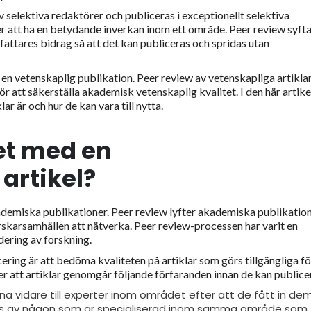
selektiva redaktörer och publiceras i exceptionellt selektiva
 att ha en betydande inverkan inom ett område. Peer review syftar
fattares bidrag så att det kan publiceras och spridas utan
 en vetenskaplig publikation. Peer review av vetenskapliga artiklar
ör att säkerställa akademisk vetenskaplig kvalitet. I den här artike
ar är och hur de kan vara till nytta.
et med en
artikel?
ademiska publikationer. Peer review lyfter akademiska publikation
rskarsamhällen att nätverka. Peer review-processen har varit en
dering av forskning.
ring är att bedöma kvaliteten på artiklar som görs tillgängliga fö
r att artiklar genomgår följande förfaranden innan de kan publice
arna vidare till experter inom området efter att de fått in de
tförs av någon som är specialiserad inom samma område som