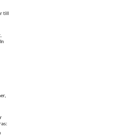
 till
,
ln
er,
r
ras:
m