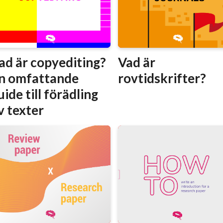
ad är copyediting?
Vad är
n omfattande
rovtidskrifter?
uide till förädling
v texter