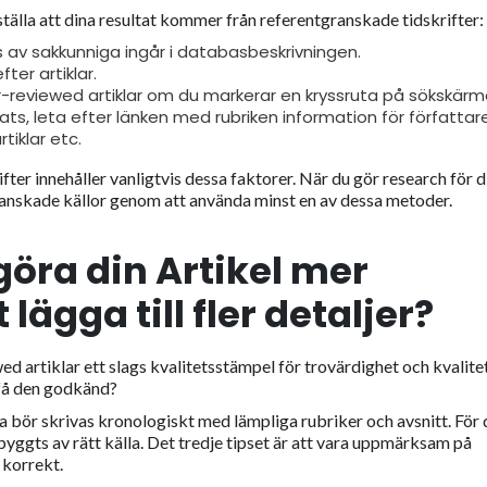
ställa att dina resultat kommer från referentgranskade tidskrifter:
s av sakkunniga ingår i databasbeskrivningen.
ter artiklar.
r-reviewed artiklar om du markerar en kryssruta på sökskärm
s, leta efter länken med rubriken information för författare
rtiklar etc.
fter innehåller vanligtvis dessa faktorer. När du gör research för d
ranskade källor genom att använda minst en av dessa metoder.
 göra din
A
rtikel mer
lägga till fler detaljer?
d artiklar ett slags kvalitetsstämpel för trovärdighet och kvalitet
t få den godkänd?
na bör skrivas kronologiskt med lämpliga rubriker och avsnitt. För 
byggts av rätt källa. Det tredje tipset är att vara uppmärksam på
 korrekt.