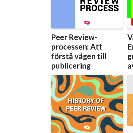
Peer Review-
V
processen: Att
E
förstå vägen till
g
publicering
a