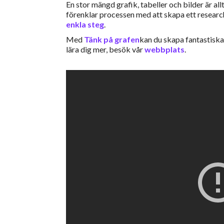
En stor mängd grafik, tabeller och bilder är al
förenklar processen med att skapa ett researc
enkla steg
.
Med
Tänk på grafen
kan du skapa fantastiska i
lära dig mer, besök vår
webbplats
.