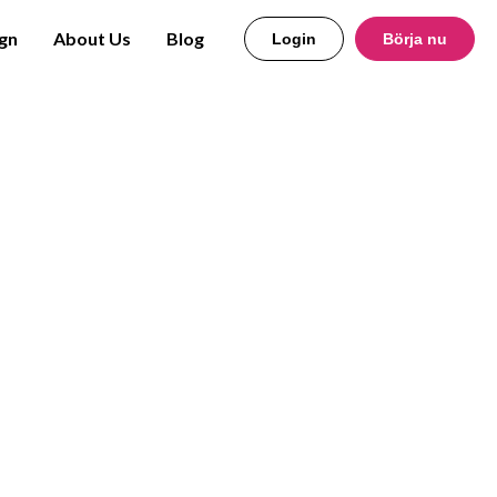
gn
About Us
Blog
Login
Börja nu