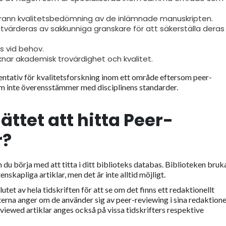
grann kvalitetsbedömning av de inlämnade manuskripten.
tvärderas av sakkunniga granskare för att säkerställa deras
s vid behov.
knar akademisk trovärdighet och kvalitet.
entativ för kvalitetsforskning inom ett område eftersom peer-
som inte överensstämmer med disciplinens standarder.
ättet att hitta Peer-
r?
 du börja med att titta i ditt biblioteks databas. Biblioteken bruk
nskapliga artiklar, men det är inte alltid möjligt.
slutet av hela tidskriften för att se om det finns ett redaktionellt
fterna anger om de använder sig av peer-reviewing i sina redaktione
eviewed artiklar anges också på vissa tidskrifters respektive