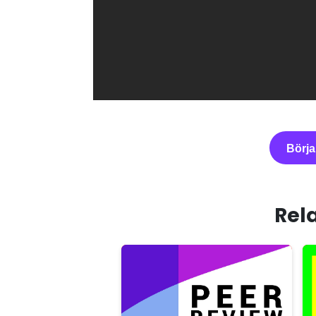
Börja
Rela