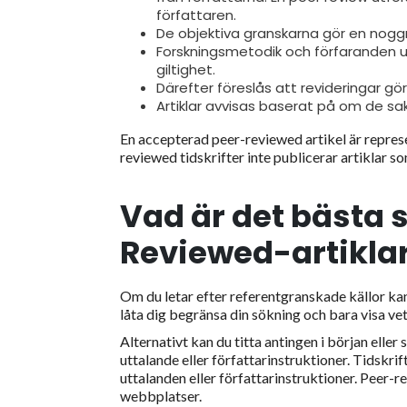
författaren.
De objektiva granskarna gör en nog
Forskningsmetodik och förfaranden u
giltighet.
Därefter föreslås att revideringar gör
Artiklar avvisas baserat på om de sa
En accepterad peer-reviewed artikel är repres
reviewed tidskrifter inte publicerar artiklar 
Vad är det bästa s
Reviewed-artikla
Om du letar efter referentgranskade källor kan
låta dig begränsa din sökning och bara visa vete
Alternativt kan du titta antingen i början eller 
uttalande eller författarinstruktioner. Tidskri
uttalanden eller författarinstruktioner. Peer-r
webbplatser.