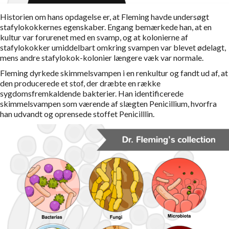
Historien om hans opdagelse er, at Fleming havde undersøgt
stafylokokkernes egenskaber. Engang bemærkede han, at en
kultur var forurenet med en svamp, og at kolonierne af
stafylokokker umiddelbart omkring svampen var blevet ødelagt,
mens andre stafylokok-kolonier længere væk var normale.
Fleming dyrkede skimmelsvampen i en renkultur og fandt ud af, at
den producerede et stof, der dræbte en række
sygdomsfremkaldende bakterier. Han identificerede
skimmelsvampen som værende af slægten Penicillium, hvorfra
han udvandt og oprensede stoffet Penicilllin.