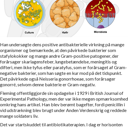
Han undersøgte dens positive antibakterielle virkning på mange
organismer og bemærkede, at den påvirkede bakterier som
stafylokokker og mange andre Gram-positive patogener, der
forårsager skarlagensfeber, lungebetændelse, meningitis og
difteri, men ikke tyfus eller paratyfus, som er forårsaget af Gram-
negative bakterier, som han søgte en kur mod på det tidspunkt.
Det påvirkede også Neisseria gonorrhoeae, som forårsager
gonorré, selvom denne bakterie er Gram-negativ.
Fleming offentliggjorde sin opdagelse i 1929 i British Journal of
Experimental Pathology, men der var ikke megen opmærksomhed
omkring hans artikel. Han blev berømt bagefter, fordi penicillin i
vid udstrækning blev brugt under Anden Verdenskrig og reddede
mange soldaters liv.
Det var startskuddet til antibiotikaterapien. I dag er horisonten