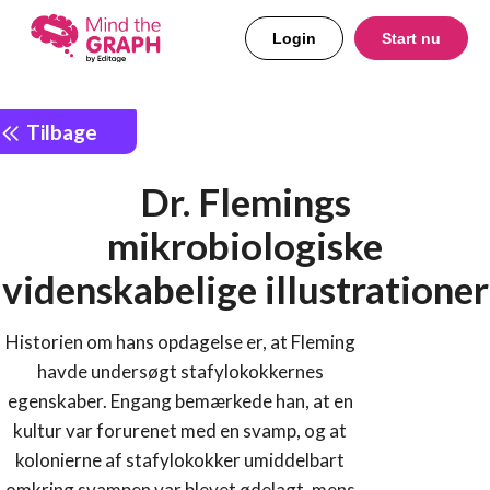
Login
Start nu
Tilbage
Dr. Flemings
mikrobiologiske
videnskabelige illustrationer
Historien om hans opdagelse er, at Fleming
havde undersøgt stafylokokkernes
egenskaber. Engang bemærkede han, at en
kultur var forurenet med en svamp, og at
kolonierne af stafylokokker umiddelbart
omkring svampen var blevet ødelagt, mens