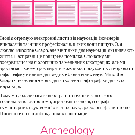
Іноді я отримую електронні листи від науковців, інженерів,
викладачів та інших професіоналів, в яких вони пишуть О, я
люблю Mind the Graph, але він тільки для науковців, які вивчають
життя. Насправді, це поширена помилка. Спочатку ми
зосередилися на біологічних та медичних ілюстраціях, але ми
зростаємо і хочемо розширити можливості науковців створювати
інфографіку не лише для медико-біологічних наук. Mind the
Graph - це онлайн-сервіс для створення інфографіки для всіх
науковців.
Тому ми додали багато ілюстрацій з техніки, сільського
господарства, астрономії, агрономії, геології, географії,
гуманітарних наук, комп'ютерних наук, археології, фізики тощо.
Погляньте на цю добірку нових ілюстрацій: