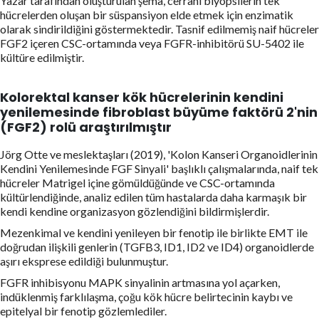
Yazar tarafından oluşturulan şema, cerrahi biyopsilerin tek
hücrelerden oluşan bir süspansiyon elde etmek için enzimatik
olarak sindirildiğini göstermektedir. Tasnif edilmemiş naif hücreler
FGF2 içeren CSC-ortamında veya FGFR-inhibitörü SU-5402 ile
kültüre edilmiştir.
Kolorektal kanser kök hücrelerinin kendini
yenilemesinde fibroblast büyüme faktörü 2'nin
(FGF2) rolü araştırılmıştır
Jörg Otte ve meslektaşları (2019), 'Kolon Kanseri Organoidlerinin
Kendini Yenilemesinde FGF Sinyali' başlıklı çalışmalarında, naif tek
hücreler Matrigel içine gömüldüğünde ve CSC-ortamında
kültürlendiğinde, analiz edilen tüm hastalarda daha karmaşık bir
kendi kendine organizasyon gözlendiğini bildirmişlerdir.
Mezenkimal ve kendini yenileyen bir fenotip ile birlikte EMT ile
doğrudan ilişkili genlerin (TGFB3, ID1, ID2 ve ID4) organoidlerde
aşırı eksprese edildiği bulunmuştur.
FGFR inhibisyonu MAPK sinyalinin artmasına yol açarken,
indüklenmiş farklılaşma, çoğu kök hücre belirtecinin kaybı ve
epitelyal bir fenotip gözlemlediler.