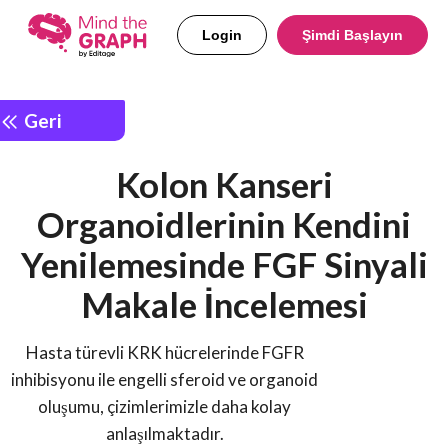
Login
Şimdi Başlayın
Geri
Kolon Kanseri
Organoidlerinin Kendini
Yenilemesinde FGF Sinyali
Makale İncelemesi
Hasta türevli KRK hücrelerinde FGFR
inhibisyonu ile engelli sferoid ve organoid
oluşumu, çizimlerimizle daha kolay
anlaşılmaktadır.