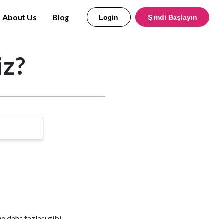
About Us
Blog
Login
Şimdi Başlayın
iz?
e daha fazlası gibi