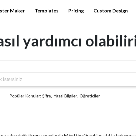
ster Maker
Templates
Pricing
Custom Design
sıl yardımcı olabilir
Popüler Konular:
Şifre,
Yasal Bilgiler,
Öğreticiler
ma, şifre değiştirme, yayınlarda Mind the Graph'ye atıfta bulunma v