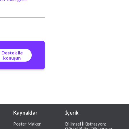
Destek ile
konuşun
Kaynaklar
İçerik
Poster Maker
Bilimsel İllüstrasyon:
Görsel Bilim Dünyasının