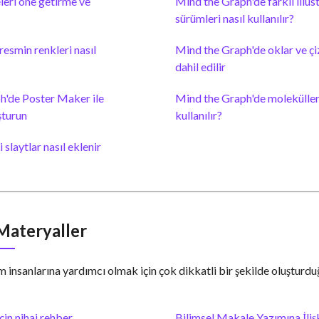
leri öne getirme ve
Mind the Graph'de farklı illüs
sürümleri nasıl kullanılır?
resmin renkleri nasıl
Mind the Graph'de oklar ve çiz
dahil edilir
h'de Poster Maker ile
Mind the Graph'de moleküller ö
şturun
kullanılır?
slaytlar nasıl eklenir
 Materyaller
m insanlarına yardımcı olmak için çok dikkatli bir şekilde oluşturd
çin nihai rehber
Bilimsel Makale Yazımına İliş