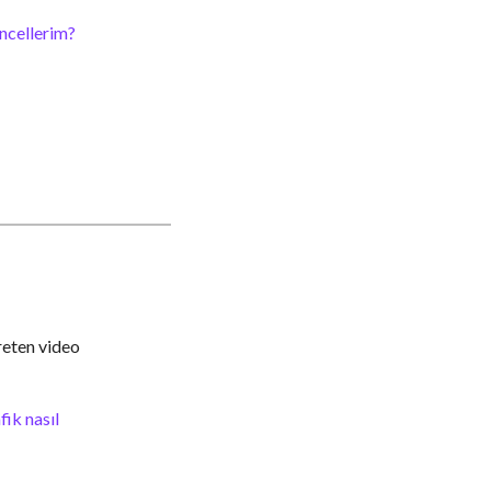
üncellerim?
reten video
ik nasıl