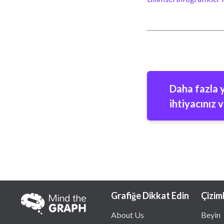
Daha fazla 
ihtiyacınız 
Grafiğe Dikkat Edin
Çizim
About Us
Beyin