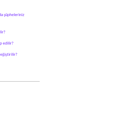
a şüpheleriniz
lir?
p edilir?
ğiştirilir?