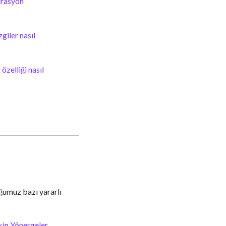
trasyon
giler nasıl
zelliği nasıl
uğumuz bazı yararlı
kin Yönergeler