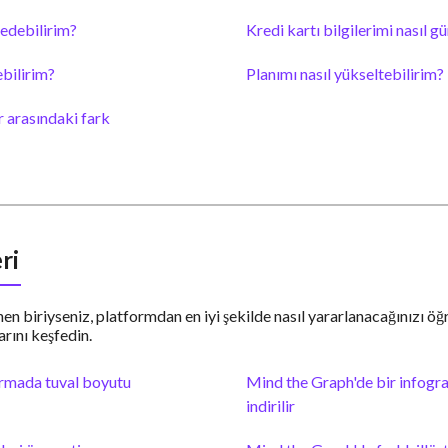
 edebilirim?
Kredi kartı bilgilerimi nasıl g
ebilirim?
Planımı nasıl yükseltebilirim?
r arasındaki fark
ri
en biriyseniz, platformdan en iyi şekilde nasıl yararlanacağınızı öğ
rını keşfedin.
rmada tuval boyutu
Mind the Graph'de bir infograf
indirilir