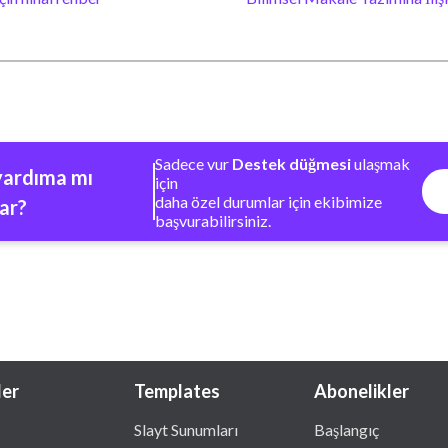
Sadece vur
Destek düğmesi
ulaşmak
yardıma mı
için
daha özel durumlar için ekibimize
var?
başvurabilirsiniz.
ler
Templates
Abonelikler
Slayt Sunumları
Başlangıç