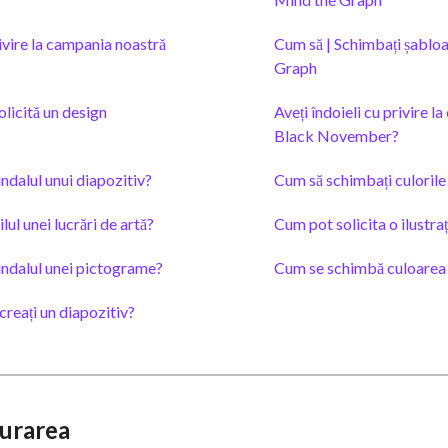
rivire la campania noastră
Cum să | Schimbați șablo
Graph
olicită un design
Aveți îndoieli cu privire l
Black November?
dalul unui diapozitiv?
Cum să schimbați culorile 
ul unei lucrări de artă?
Cum pot solicita o ilustra
ndalul unei pictograme?
Cum se schimbă culoarea u
creați un diapozitiv?
turarea