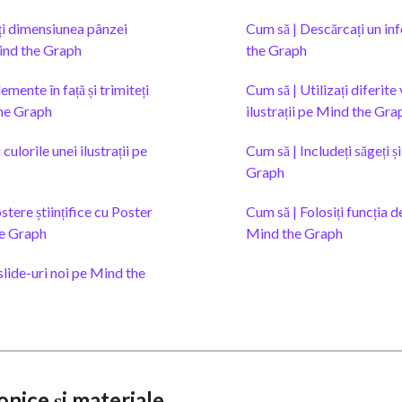
ți dimensiunea pânzei
Cum să | Descărcați un in
ind the Graph
the Graph
emente în față și trimiteți
Cum să | Utilizați diferite
the Graph
ilustrații pe Mind the Gra
culorile unei ilustrații pe
Cum să | Includeți săgeți și
Graph
stere științifice cu Poster
Cum să | Folosiți funcția 
e Graph
Mind the Graph
slide-uri noi pe Mind the
onice și materiale