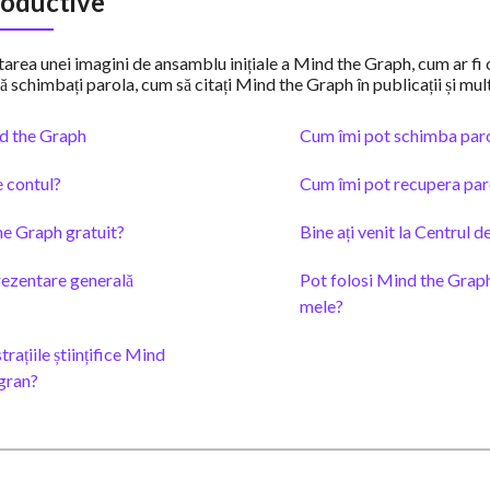
roductive
tarea unei imagini de ansamblu inițiale a Mind the Graph, cum ar fi 
ă schimbați parola, cum să citați Mind the Graph în publicații și mult
nd the Graph
Cum îmi pot schimba par
 contul?
Cum îmi pot recupera par
he Graph gratuit?
Bine ați venit la Centrul d
ezentare generală
Pot folosi Mind the Graph 
mele?
strațiile științifice Mind
igran?