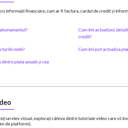
tru informații financiare, cum ar fi factura, cardul de credit și infor
 abonamentul?
Cum îmi actualizez detalii
credit?
cturile mele?
Cum îmi pot actualiza pla
 dintre plata anuală și cea
ideo
teți un elev vizual, explorați câteva dintre tutoriale video care vă în
um de platformă.