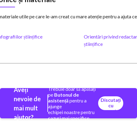
ateriale utile pe care le-am creat cu mare atenție pentru a ajuta cer
fografiilor științifice
Orientări privind redactar
științifice
Aveți
Trebuie doar să apăsați
pe
Butonul de
nevoie de
Discutați
asistență
pentru a
cu
ajunge
mai mult
suportul
echipei noastre pentru
ajutor?
cazuri mai specifice.