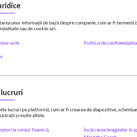
uridice
tarea unor informații de bază despre companie, cum ar fi termenii de
nțialitate sau de cookie-uri.
okie-urile
Politica de confidențialit
re
 lucruri
te lucruri pe platformă, cum ar fi crearea de diapozitive, schimbar
ustrații și multe altele.
zatori la contul Teams &
Încărcarea imaginilor în sp
Mind the Graph