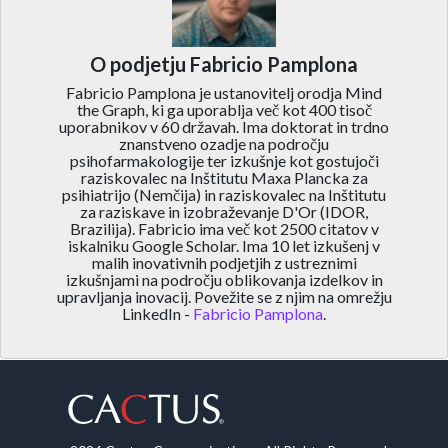
O podjetju Fabricio Pamplona
Fabricio Pamplona je ustanovitelj orodja Mind
the Graph, ki ga uporablja več kot 400 tisoč
uporabnikov v 60 državah. Ima doktorat in trdno
znanstveno ozadje na področju
psihofarmakologije ter izkušnje kot gostujoči
raziskovalec na Inštitutu Maxa Plancka za
psihiatrijo (Nemčija) in raziskovalec na Inštitutu
za raziskave in izobraževanje D'Or (IDOR,
Brazilija). Fabricio ima več kot 2500 citatov v
iskalniku Google Scholar. Ima 10 let izkušenj v
malih inovativnih podjetjih z ustreznimi
izkušnjami na področju oblikovanja izdelkov in
upravljanja inovacij. Povežite se z njim na omrežju
LinkedIn -
Fabricio Pamplona
.