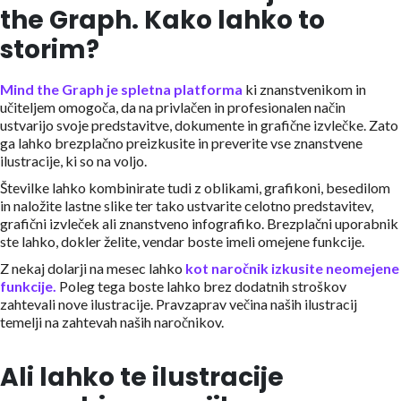
the Graph. Kako lahko to
storim?
Mind the Graph je spletna platforma
ki znanstvenikom in
učiteljem omogoča, da na privlačen in profesionalen način
ustvarijo svoje predstavitve, dokumente in grafične izvlečke. Zato
ga lahko brezplačno preizkusite in preverite vse znanstvene
ilustracije, ki so na voljo.
Številke lahko kombinirate tudi z oblikami, grafikoni, besedilom
in naložite lastne slike ter tako ustvarite celotno predstavitev,
grafični izvleček ali znanstveno infografiko. Brezplačni uporabnik
ste lahko, dokler želite, vendar boste imeli omejene funkcije.
Z nekaj dolarji na mesec lahko
kot naročnik izkusite neomejene
funkcije.
Poleg tega boste lahko brez dodatnih stroškov
zahtevali nove ilustracije. Pravzaprav večina naših ilustracij
temelji na zahtevah naših naročnikov.
Ali lahko te ilustracije