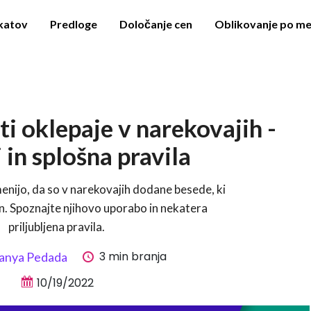
akatov
Predloge
Določanje cen
Oblikovanje po me
i oklepaje v narekovajih -
 in splošna pravila
nijo, da so v narekovajih dodane besede, ki
n. Spoznajte njihovo uporabo in nekatera
priljubljena pravila.
3 min branja
anya Pedada
10/19/2022