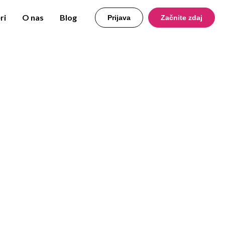
ri
O nas
Blog
Prijava
Začnite zdaj