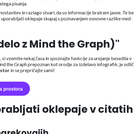
ašega pisanja.
ostavitev in razlago stvari, da so informacije bralcem jasne. Te b
kje uporabljati oklepaje skupaj s poznavanjem osnovne razlike med
delo z Mind the Graph)"
 si vzemite nekaj časa in spoznajte funkcije za urejanje besedila v
d the Graph prepoznan kot orodje za izdelavo infografik, je odli
ostor
in se prepričajte sami!
a prostora
abljati oklepaje v citatih
 narekovajih