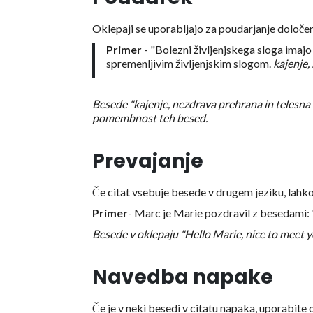
Oklepaji se uporabljajo za poudarjanje določe
Primer
- "Bolezni življenjskega sloga imaj
spremenljivim življenjskim slogom.
kajenje,
Besede "kajenje, nezdrava prehrana in telesna 
pomembnost teh besed.
Prevajanje
Če citat vsebuje besede v drugem jeziku, lahk
Primer
- Marc je Marie pozdravil z besedami: 
Besede v oklepaju "Hello Marie, nice to meet y
Navedba napake
Če je v neki besedi v citatu napaka, uporabite o