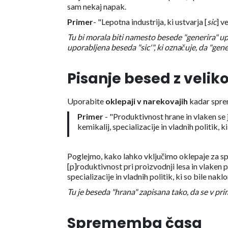
sam nekaj napak.
Primer
- "Lepotna industrija, ki ustvarja [
sic
] v
Tu bi morala biti namesto besede "generira" up
uporabljena beseda "sic'", ki označuje, da "gene
Pisanje besed z velik
Uporabite
oklepaji v narekovajih
kadar sprem
Primer
- "Produktivnost hrane in vlaken se 
kemikalij, specializacije in vladnih politik,
Poglejmo, kako lahko vključimo oklepaje za spr
[p]roduktivnost pri proizvodnji lesa in vlaken 
specializacije in vladnih politik, ki so bile nakl
Tu je beseda "hrana" zapisana tako, da se v pri
Sprememba časa