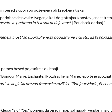
nih besed z uporabo poševnega ali krepkega tiska.
o podobne dejavnike tveganja kot dolgotrajna izpostavljenost trem
 nezdrava prehrana in telesna nedejavnost.
[Poudarek dodan]."
nedejavnost" so uporabljene za poudarjanje v citatu, da bi pokaza
o pomen besed pojasnite z oklepaji.
"Bonjour Marie, Enchante. [Pozdravljena Marie, lepo te je spoznati
ou" so angleški prevod francoske različice "Bonjour Marie, Enchant
klepaj "sic". "Sic" pomeni, da pisec ni napisal napak, vendar ima ci