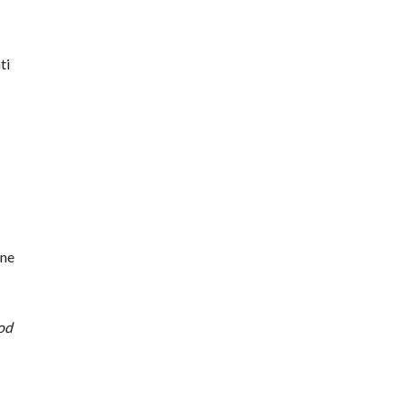
ti
lne
pod