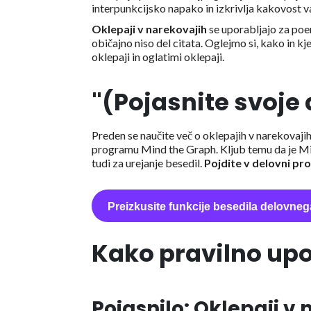
interpunkcijsko napako in izkrivlja kakovost v
Oklepaji v narekovajih
se uporabljajo za poen
običajno niso del citata. Oglejmo si, kako in 
oklepaji in oglatimi oklepaji.
"(Pojasnite svoje 
Preden se naučite več o oklepajih v narekovajih,
programu Mind the Graph. Kljub temu da je Min
tudi za urejanje besedil.
Pojdite v delovni pr
Preizkusite funkcije besedila delovneg
Kako pravilno upor
Pojasnilo: Oklepaji v