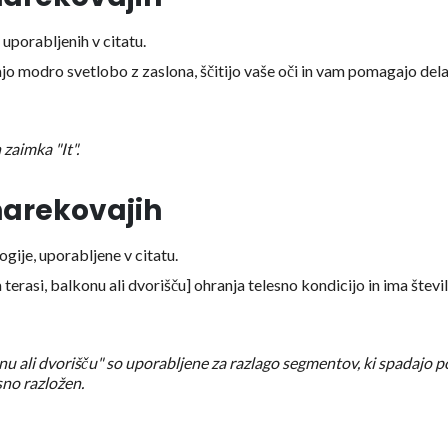
uporabljenih v citatu.
jo modro svetlobo z zaslona, ščitijo vaše oči in vam pomagajo dela
zaimka "It".
 narekovajih
gije, uporabljene v citatu.
terasi, balkonu ali dvorišču] ohranja telesno kondicijo in ima števi
onu ali dvorišču" so uporabljene za razlago segmentov, ki spadajo 
sno razložen.