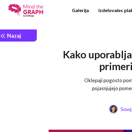
Galerija
Izdelovalec pl
Nazaj
Kako uporabljat
primeri
Oklepaji pogosto pome
pojasnjujejo pome
Sowj