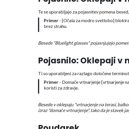
Te se uporabljajo za pojasnitev pomena besed, 
Primer
- [Očala za modro svetlobo] blokira
brez strahu.
Besede "Bluelight glasses" pojasnjujejo pomen 
Pojasnilo: Oklepaji v
Ti so uporabljeni za razlago določene terminolo
Primer
- Domače vrtnarjenje [vrtnarjenje na 
koristi za zdravje.
Besede v oklepaju "vrtnarjenje na terasi, balk
izraz "domače vrtnarjenje", tako da je stavek ja
Poudarek