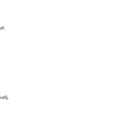
at.
alij,