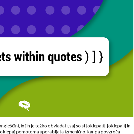
gleščini, in jih je težko obvladati, saj so si [oklepaji], {oklepaji} in
in oklepaj pomotoma uporabljata izmenično, kar pa povzroča