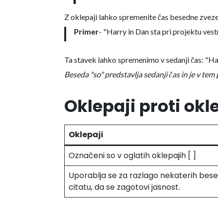
Z oklepaji lahko spremenite čas besedne zveze
Primer
- "Harry in Dan sta pri projektu vest
Ta stavek lahko spremenimo v sedanji čas: "Har
Beseda "so" predstavlja sedanji čas in je v tem
Oklepaji proti okl
Oklepaji
Označeni so v oglatih oklepajih [ ]
Uporablja se za razlago nekaterih bese
citatu, da se zagotovi jasnost.