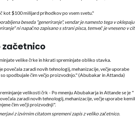
eč kot $100 milijard prihodkov po vsem svetu."
orabljena beseda "generiranje", vendar je namesto tega v oklepaju
riranje" ni napačno zapisano s strani pisca, temveč je vneseno v cit
o začetnico
injate velike črke in hkrati spreminjate obliko stavka.
je povečala zaradi novih tehnologij, mehanizacije, večje uporabe
 ki so spodbujale čim večjo proizvodnjo." (Abubakar in Attanda)
eminjanje velikosti črk - Po mnenju Abubakarja in Attande se je "
povečala zaradi novih tehnologij, mehanizacije, večje uporabe kemik
onjene čim večji proizvodnji".
merjavi z izvirnim citatom spremeni zapis z veliko začetnico.