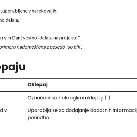
, uporabljene v narekovajih.
no delala."
ry in Dan [vestno] delata na projektu."
 primeru nadomeščena z besedo "so bili".
epaju
Oklepaj
Označeni so z okroglimi oklepaji ( )
d v
Uporablja se za dodajanje dodatnih informacij
ponudbo