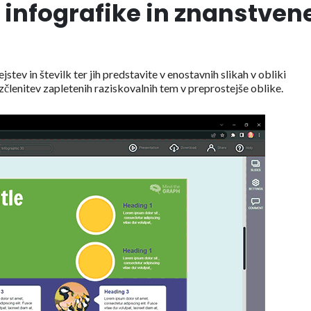
i infografike in znanstven
tev in številk ter jih predstavite v enostavnih slikah v obliki
zčlenitev zapletenih raziskovalnih tem v preprostejše oblike.