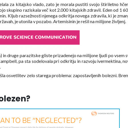
elala za kitajsko vlado, zato je morala pustiti svojo štiriletno hče
vojo skupino raziskala več kot 2.000 kitajskih zdravil. Eden od 1 60
inin. Kljub razsežnosti njenega odkritja novega zdravila, ki je zman
žavah, je utonila v pozabo. Artemisinin je rešil na milijone življenj.
a) in druge parazitske gliste prizadenejo na milijone ljudi po vsem s
mpbell, pa sta sodelovala pri odkritju in razvoju ivermektina, n
.
la osvetlitev zelo starega problema: zapostavljenih bolezni. Brem
olezen?