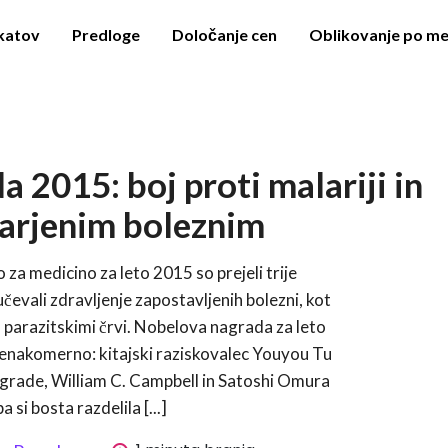
akatov
Predloge
Določanje cen
Oblikovanje po me
 2015: boj proti malariji in
arjenim boleznim
a medicino za leto 2015 so prejeli trije
učevali zdravljenje zapostavljenih bolezni, kot
s parazitskimi črvi. Nobelova nagrada za leto
 enakomerno: kitajski raziskovalec Youyou Tu
agrade, William C. Campbell in Satoshi Omura
pa si bosta razdelila [...]