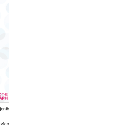
jenih
ovico