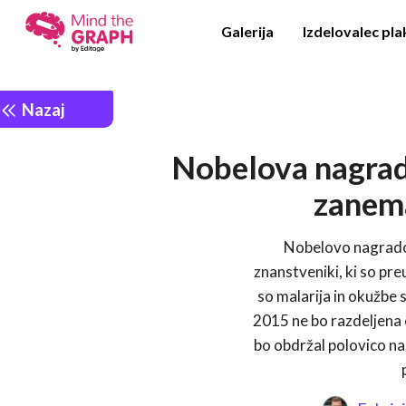
Galerija
Izdelovalec pl
Nazaj
Nobelova nagrada
zanem
Nobelovo nagrado z
znanstveniki, ki so pre
so malarija in okužbe 
2015 ne bo razdeljena
bo obdržal polovico n