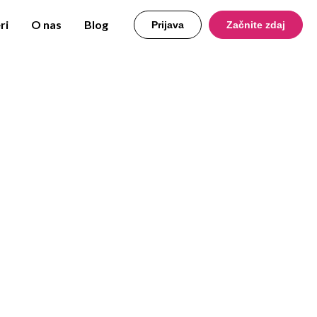
ri
O nas
Blog
Prijava
Začnite zdaj