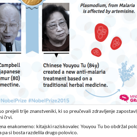
rejeli trije znanstveniki, ki so preučevali zdravljenje zapostavl
i črvi.
ena enakomerno: kitajski raziskovalec Youyou Tu bo obdržal pol
pa si bosta razdelila drugo polovico.