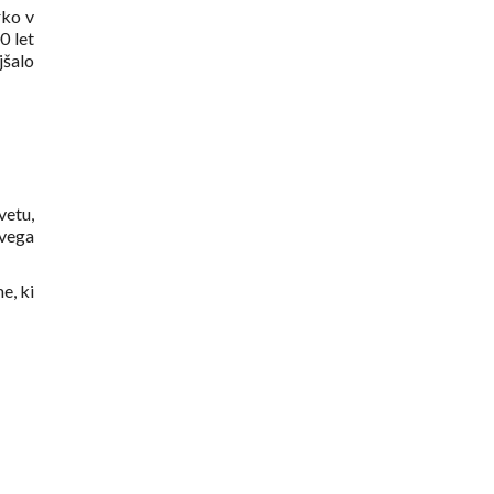
rko v
0 let
jšalo
vetu,
ovega
e, ki