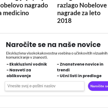
obelovo nagrado
razlago Nobelove
a medicino
nagrade za leto
2018
Naročite se na naše novice
Ekskluzivna visokokakovostna vsebina o učinkovitih vizualnih
komuniciranje v znanosti.
- Ekskluzivni vodnik
- Znanstvene novice in
- Nasveti za
trendi
oblikovanje
- Učni listi in predloge
Naročite s