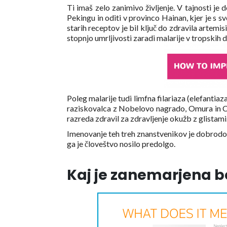
Ti imaš zelo zanimivo življenje. V tajnosti je d
Pekingu in oditi v provinco Hainan, kjer je s s
starih receptov je bil ključ do zdravila artemis
stopnjo umrljivosti zaradi malarije v tropskih dr
Poleg malarije tudi limfna filariaza (elefantiaz
raziskovalca z Nobelovo nagrado, Omura in Ca
razreda zdravil za zdravljenje okužb z glistami
Imenovanje teh treh znanstvenikov je dobrodoš
ga je človeštvo nosilo predolgo.
Kaj je zanemarjena b