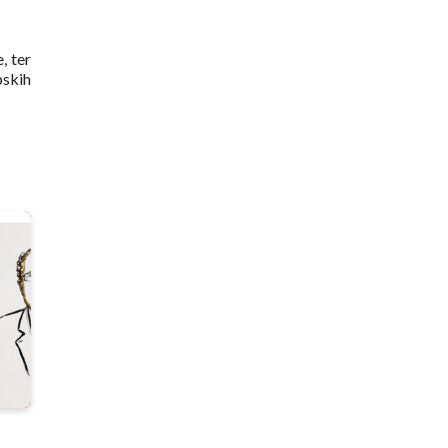
, ter
pskih