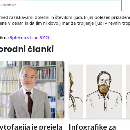
ed raziskavami bolezni in številom ljudi, ki jih bolezen prizadene
ne v denar in da jim ni dovolj mar za trpljenje ljudi v revnih tro
ih na
Spletna stran SZO
.
orodni članki
vtofagija je prejela
Infografike za