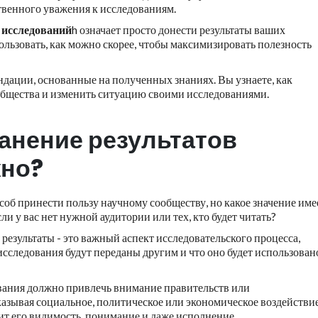
венного уважения к исследованиям.
 исследований
h означает просто донести результаты ваших
ользовать, как можно скорее, чтобы максимизировать полезность
ндации, основанные на полученных знаниях. Вы узнаете, как
общества и изменить ситуацию своими исследованиями.
анение результатов
но?
об принести пользу научному сообществу, но какое значение име
ли у вас нет нужной аудитории или тех, кто будет читать?
результаты - это важный аспект исследовательского процесса,
исследования будут переданы другим и что оно будет использован
вания должно привлечь внимание правительств или
оказывая социальное, политическое или экономическое воздействие
т его видимость, понимание и даже исполнение.