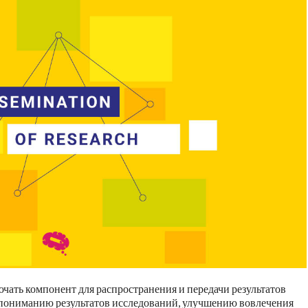
чать компонент для распространения и передачи результатов
му пониманию результатов исследований, улучшению вовлечения