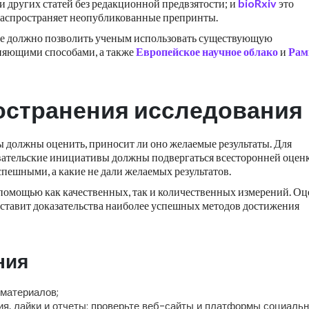
 других статей без редакционной предвзятости; и
bioRxiv
это
 распространяет неопубликованные препринты.
рое должно позволить ученым использовать существующую
яющими способами, а также
Европейское научное облако
и
Рам
остранения исследования
 должны оценить, приносит ли оно желаемые результаты. Для
вательские инициативы должны подвергаться всесторонней оценк
спешными, а какие не дали желаемых результатов.
помощью как качественных, так и количественных измерений. Оц
ставит доказательства наиболее успешных методов достижения
ния
 материалов;
я, лайки и отчеты: проверьте веб-сайты и платформы социаль