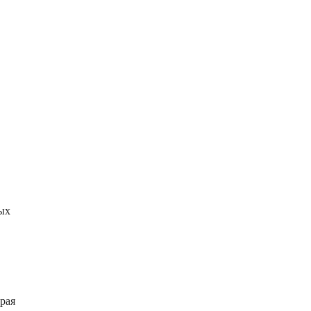
ых
рая