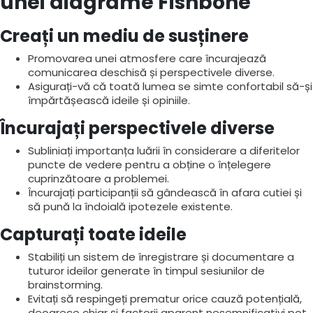
unei diagrame Fishbone
Creați un mediu de susținere
Promovarea unei atmosfere care încurajează
comunicarea deschisă și perspectivele diverse.
Asigurați-vă că toată lumea se simte confortabil să-și
împărtășească ideile și opiniile.
Încurajați perspectivele diverse
Subliniați importanța luării în considerare a diferitelor
puncte de vedere pentru a obține o înțelegere
cuprinzătoare a problemei.
Încurajați participanții să gândească în afara cutiei și
să pună la îndoială ipotezele existente.
Capturați toate ideile
Stabiliți un sistem de înregistrare și documentare a
tuturor ideilor generate în timpul sesiunilor de
brainstorming.
Evitați să respingeți prematur orice cauză potențială,
deoarece chiar și factorii aparent nesemnificativi pot