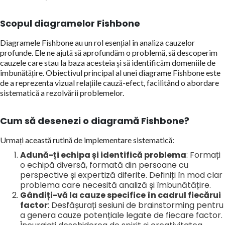
Scopul diagramelor Fishbone
Diagramele Fishbone au un rol esențial în analiza cauzelor
profunde. Ele ne ajută să aprofundăm o problemă, să descoperim
cauzele care stau la baza acesteia și să identificăm domeniile de
îmbunătățire. Obiectivul principal al unei diagrame Fishbone este
de a reprezenta vizual relațiile cauză-efect, facilitând o abordare
sistematică a rezolvării problemelor.
Cum să desenezi o diagramă Fishbone?
Urmați această rutină de implementare sistematică:
Adună-ți echipa și identifică problema
: Formați
o echipă diversă, formată din persoane cu
perspective și expertiză diferite. Definiți în mod clar
problema care necesită analiză și îmbunătățire.
Gândiți-vă la cauze specifice în cadrul fiecărui
factor
: Desfășurați sesiuni de brainstorming pentru
a genera cauze potențiale legate de fiecare factor.