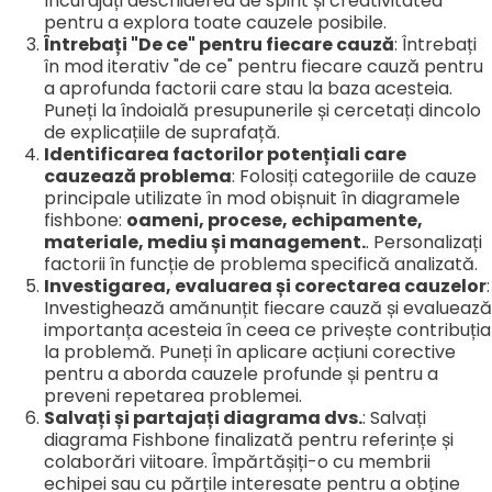
Încurajați deschiderea de spirit și creativitatea
pentru a explora toate cauzele posibile.
Întrebați "De ce" pentru fiecare cauză
: Întrebați
în mod iterativ "de ce" pentru fiecare cauză pentru
a aprofunda factorii care stau la baza acesteia.
Puneți la îndoială presupunerile și cercetați dincolo
de explicațiile de suprafață.
Identificarea factorilor potențiali care
cauzează problema
: Folosiți categoriile de cauze
principale utilizate în mod obișnuit în diagramele
fishbone:
oameni, procese, echipamente,
materiale, mediu și management.
. Personalizați
factorii în funcție de problema specifică analizată.
Investigarea, evaluarea și corectarea cauzelor
:
Investighează amănunțit fiecare cauză și evaluează
importanța acesteia în ceea ce privește contribuția
la problemă. Puneți în aplicare acțiuni corective
pentru a aborda cauzele profunde și pentru a
preveni repetarea problemei.
Salvați și partajați diagrama dvs.
: Salvați
diagrama Fishbone finalizată pentru referințe și
colaborări viitoare. Împărtășiți-o cu membrii
echipei sau cu părțile interesate pentru a obține