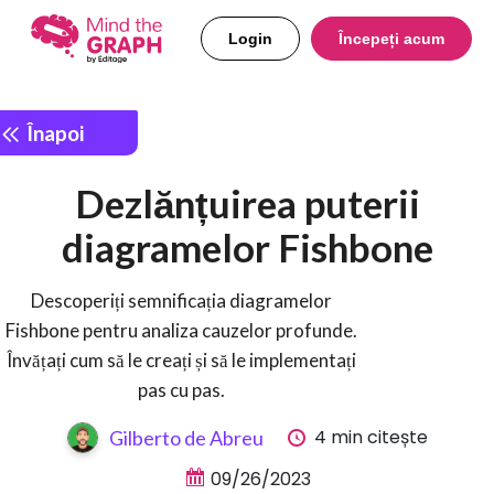
Login
Începeți acum
Înapoi
Dezlănțuirea puterii
diagramelor Fishbone
Descoperiți semnificația diagramelor
Fishbone pentru analiza cauzelor profunde.
Învățați cum să le creați și să le implementați
pas cu pas.
4 min citește
Gilberto de Abreu
09/26/2023