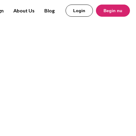
gn
About Us
Blog
Login
Begin nu