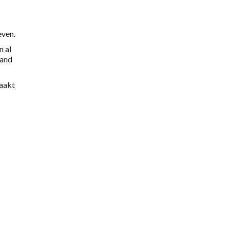
even.
n al
mand
maakt