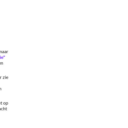
 maar
ie"
en
r zie
n
et op
acht