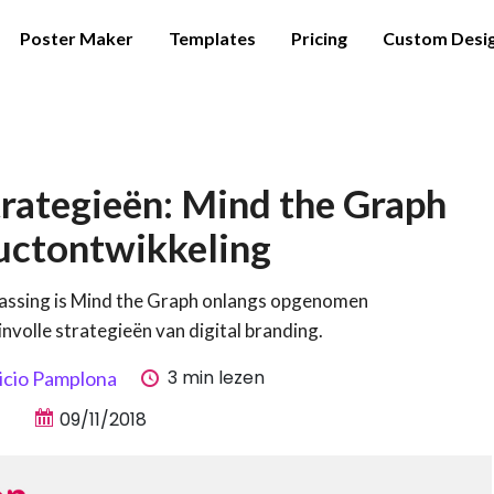
Poster Maker
Templates
Pricing
Custom Desi
trategieën: Mind the Graph
uctontwikkeling
rassing is Mind the Graph onlangs opgenomen
involle strategieën van digital branding.
3 min lezen
icio Pamplona
09/11/2018