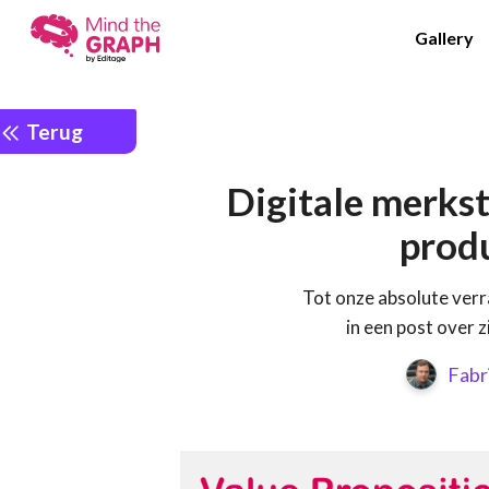
Gallery
Terug
Digitale merks
prod
Tot onze absolute ver
in een post over z
Fabr