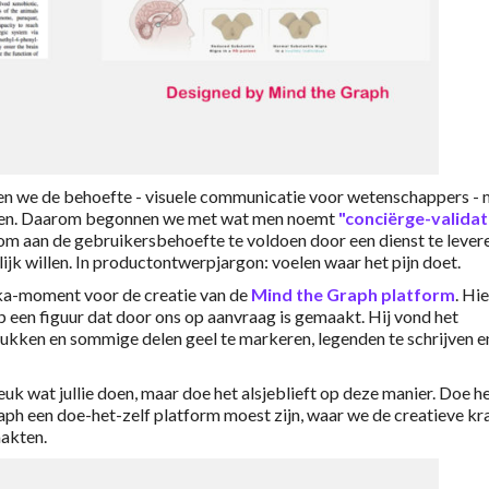
en we de behoefte - visuele communicatie voor wetenschappers -
veren. Daarom begonnen we met wat men noemt
"conciërge-validat
, om aan de gebruikersbehoefte te voldoen door een dienst te lever
ijk willen. In productontwerpjargon: voelen waar het pijn doet.
eka-moment voor de creatie van de
Mind the Graph platform
. Hie
p een figuur dat door ons op aanvraag is gemaakt. Hij vond het
drukken en sommige delen geel te markeren, legenden te schrijven e
leuk wat jullie doen, maar doe het alsjeblieft op deze manier. Doe h
ph een doe-het-zelf platform moest zijn, waar we de creatieve kr
akten.