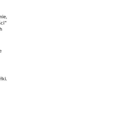
nie,
ści"
ch
e
łki.