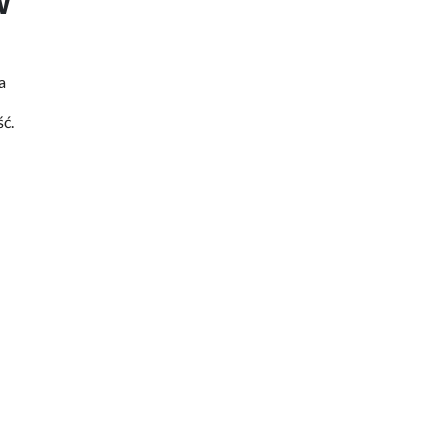
w
a
ść.