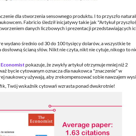
enie dla stworzenia sensownego produktu. I to przyszło natural
aukowcem. Fabricio śledził inicjatywy takie jak "Artykuł przyszło
z tworzeniem danych liczbowych i prezentacji przedstawiających i
e wydano średnio od 30 do 100 tysięcy dolarów, a wszystkie te
dosłowną ścianą słów. Nikt nie czyta, nikt nie cytuje, nikogo to ni
 Economist
pokazuje, że zwykły artykuł otrzymuje mniej niż 2
eważ bycie cytowanym oznacza dla naukowca "znaczenie" w
której naukowcy używają, aby zrekompensować sobie nawzajem wysi
ografik, Twój wskaźnik cytowań wzrasta ponad dwukrotnie!