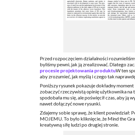
Przed rozpoczęciem działalności rozumieliśmy
byliśmy pewni, jak ją zrealizować. Dlatego za
procesie projektowania produktu
W ten sp
aby zrozumieć, jak myślą i czego tak naprawd
Poniższy rysunek pokazuje dokładny moment 
zobaczyć rzeczywistą opinię użytkownika na t
spodobała mu się, ale poświęcił czas, aby ją w
nawet dołączyć nowe rysunki.
Zdajemy sobie sprawę, że klient powiedział: Po
MOJEMU. To było kliknięcie, że Mind the Gra
kreatywną siłę ludzi po drugiej stronie.