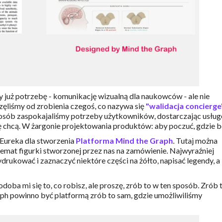
 już potrzebę - komunikację wizualną dla naukowców - ale nie
częliśmy od zrobienia czegoś, co nazywa się
"walidacja concierge
osób zaspokajaliśmy potrzeby użytkowników, dostarczając usług
ę chcą. W żargonie projektowania produktów: aby poczuć, gdzie bo
Eureka dla stworzenia
Platforma Mind the Graph
. Tutaj można
emat figurki stworzonej przez nas na zamówienie. Najwyraźniej
ydrukować i zaznaczyć niektóre części na żółto, napisać legendy, a
doba mi się to, co robisz, ale proszę, zrób to w ten sposób. Zrób 
ph powinno być platformą zrób to sam, gdzie umożliwiliśmy