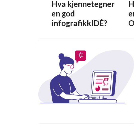
Hva kjennetegner
H
en god
e
infografikkIDÉ?
O