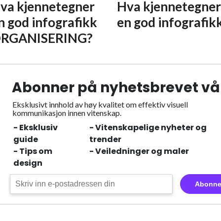
va kjennetegner
Hva kjennetegne
n god infografikk
en god infografik
RGANISERING?
Abonner på nyhetsbrevet vå
Eksklusivt innhold av høy kvalitet om effektiv visuell
kommunikasjon innen vitenskap.
- Eksklusiv
- Vitenskapelige nyheter og
guide
trender
- Tips om
- Veiledninger og maler
design
Abonne