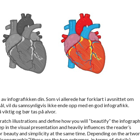
 av infografikken din. Som vi allerede har forklart i avsnittet om
mål, vil du sannsynligvis ikke ende opp med en god infografikk.
viktig og bør tas på alvor.
cratch illustrations and define how you will “beautify” the infograph
tep in the visual presentation and heavily influences the reader’s
r beauty and simplicity at the same time. Depending on the artwo
 “iconographic”(these are the two extremes, in terms of details).