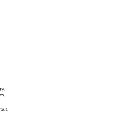
ry.
es,
yout,