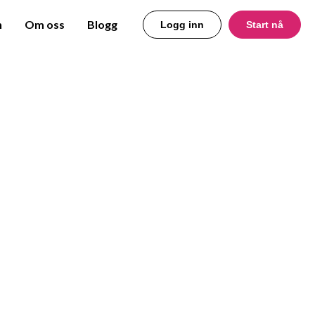
n
Om oss
Blogg
Logg inn
Start nå