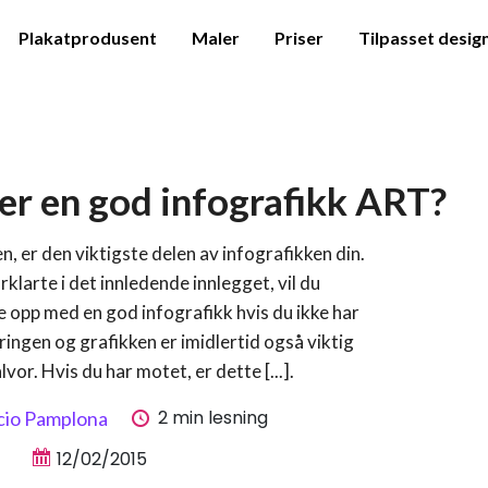
Plakatprodusent
Maler
Priser
Tilpasset desig
r en god infografikk ART?
n, er den viktigste delen av infografikken din.
rklarte i det innledende innlegget, vil du
e opp med en god infografikk hvis du ikke har
ringen og grafikken er imidlertid også viktig
lvor. Hvis du har motet, er dette [...].
2 min lesning
cio Pamplona
12/02/2015