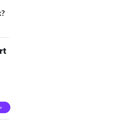
r
k?
rt
r