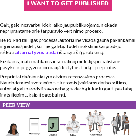
Galų gale, nesvarbu, kiek laiko jau publikuojame, niekada
nepriprantame prie tarpusavio vertinimo proceso.
Be to, kad tai ilgas procesas, autoriai ne visada gauna pakankamai
ir geriausią indėlį, kurį jie galėtų. Todėl mokslininkai pradėjo
ieškoti
alternatyvūs būdai
ištaisyti šią problemą.
Fizikams, matematikams ir socialinių mokslų specialistams
pavyko ir jie įgyvendino naują leidybos būdą - preprintus.
Preprintai dažniausiai yra atviras recenzavimo procesas.
Naudodamiesi svetainėmis, skirtomis įvairioms darbo sritims,
autoriai gali parodyti savo nebaigtą darbą ir kartu gauti pastabų
ir atsiliepimų, kaip jį patobulinti.