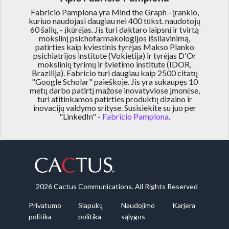
Fabricio Pamplona yra Mind the Graph - įrankio,
kuriuo naudojasi daugiau nei 400 tūkst. naudotojų
60 šalių, - įkūrėjas. Jis turi daktaro laipsnį ir tvirtą
mokslinį psichofarmakologijos išsilavinimą,
patirties kaip kviestinis tyrėjas Makso Planko
psichiatrijos institute (Vokietija) ir tyrėjas D'Or
mokslinių tyrimų ir švietimo institute (IDOR,
Brazilija). Fabricio turi daugiau kaip 2500 citatų
"Google Scholar" paieškoje. Jis yra sukaupęs 10
metų darbo patirtį mažose inovatyviose įmonėse,
turi atitinkamos patirties produktų dizaino ir
inovacijų valdymo srityse. Susisiekite su juo per
"LinkedIn" -
Fabricio Pamplona
.
2026 Cactus Communications. All Rights Reserved
Privatumo
Slapukų
Naudojimo
Karjera
politika
politika
sąlygos