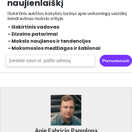
naujienlaiškį
Išskirtinis aukštos kokybės turinys apie veiksmingą vaizdinį
bendravimas mokslo srityje.
- Išskirtinis vadovas
- Dizaino patarimai
- Mokslo naujienos ir tendencijos
- Mokomosios medžiagos ir šablonai
Prenumeruoti
Apie Fabricio Pamplona