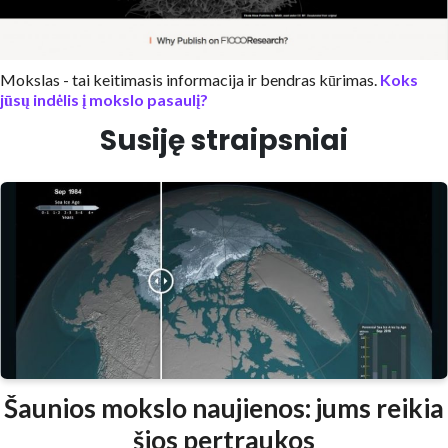
Mokslas - tai keitimasis informacija ir bendras kūrimas.
Koks
jūsų indėlis į mokslo pasaulį?
Susiję straipsniai
Šaunios mokslo naujienos: jums reikia
šios pertraukos