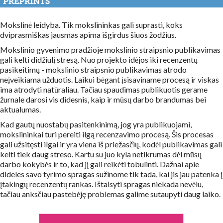
Mokslinė leidyba. Tik mokslininkas gali suprasti, koks
dviprasmiškas jausmas apima išgirdus šiuos žodžius.
Mokslinio gyvenimo pradžioje mokslinio straipsnio publikavimas
gali kelti didžiulį stresą. Nuo projekto idėjos iki recenzentų
pasikeitimų - mokslinio straipsnio publikavimas atrodo
neįveikiama užduotis. Laikui bėgant įsisaviname procesą ir viskas
ima atrodyti natūraliau. Tačiau spaudimas publikuotis gerame
žurnale darosi vis didesnis, kaip ir mūsų darbo brandumas bei
aktualumas.
Kad gautų nuostabų pasitenkinimą, jog yra publikuojami,
mokslininkai turi pereiti ilgą recenzavimo procesą. Šis procesas
gali užsitęsti ilgai ir yra viena iš priežasčių, kodėl publikavimas gali
kelti tiek daug streso. Kartu su juo kyla netikrumas dėl mūsų
darbo kokybės ir to, kad jį gali reikėti tobulinti. Dažnai apie
dideles savo tyrimo spragas sužinome tik tada, kai jis jau patenka į
įtakingų recenzentų rankas. Ištaisyti spragas niekada nevėlu,
tačiau anksčiau pastebėję problemas galime sutaupyti daug laiko.