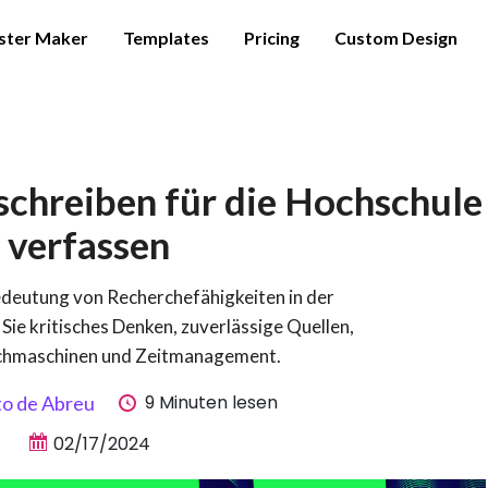
ster Maker
Templates
Pricing
Custom Design
chreiben für die Hochschule
verfassen
edeutung von Recherchefähigkeiten in der
Sie kritisches Denken, zuverlässige Quellen,
uchmaschinen und Zeitmanagement.
9 Minuten lesen
to de Abreu
02/17/2024