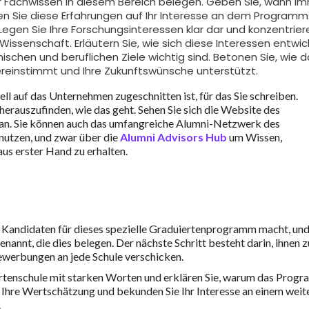
hr Fachwissen in diesem Bereich belegen. Geben Sie, wann i
hen Sie diese Erfahrungen auf Ihr Interesse an dem Programm
Legen Sie Ihre Forschungsinteressen klar dar und konzentrier
issenschaft. Erläutern Sie, wie sich diese Interessen entwic
schen und beruflichen Ziele wichtig sind. Betonen Sie, wie d
reinstimmt und Ihre Zukunftswünsche unterstützt.
iell auf das Unternehmen zugeschnitten ist, für das Sie schreiben.
erauszufinden, wie das geht. Sehen Sie sich die Website des
an. Sie können auch das umfangreiche Alumni-Netzwerk des
nutzen, und zwar über die
Alumni Advisors Hub
um Wissen,
us erster Hand zu erhalten.
en Kandidaten für dieses spezielle Graduiertenprogramm macht, un
nannt, die dies belegen. Der nächste Schritt besteht darin, ihnen z
Bewerbungen an jede Schule verschicken.
rtenschule mit starken Worten und erklären Sie, warum das Prog
nd Ihre Wertschätzung und bekunden Sie Ihr Interesse an einem weit
.