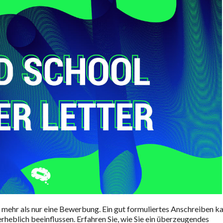
t mehr als nur eine Bewerbung. Ein gut formuliertes Anschreiben k
rheblich beeinflussen. Erfahren Sie, wie Sie ein überzeugendes