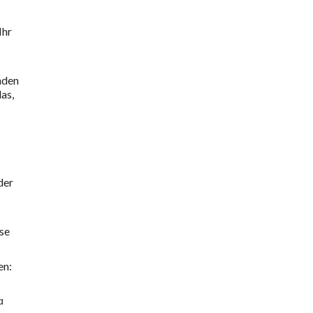
Ihr
nden
as,
der
se
en:
a