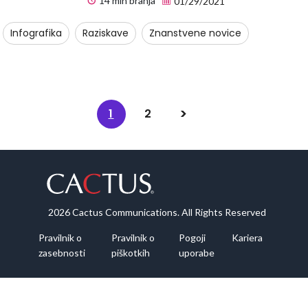
14 min branja
01/29/2021
Infografika
Raziskave
Znanstvene novice
1
2
2026 Cactus Communications. All Rights Reserved
Pravilnik o
Pravilnik o
Pogoji
Kariera
zasebnosti
piškotkih
uporabe