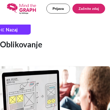
Prijava
Začnite zdaj
Nazaj
Oblikovanje