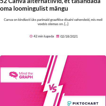
52 Canva alternatiivid, et tasandada
oma loomingulist mängu
Canva on kindlasti üks parimaid graafilise disaini vahendeid, mis meil
veebis olemas on. [...]
42 min lugeda
02/18/2021