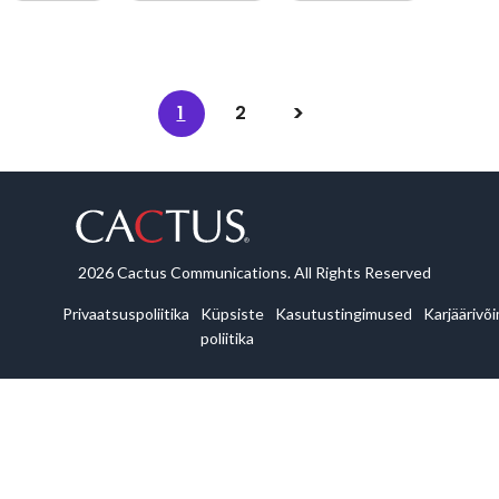
1
2
2026 Cactus Communications. All Rights Reserved
Privaatsuspoliitika
Küpsiste
Kasutustingimused
Karjäärivõ
poliitika