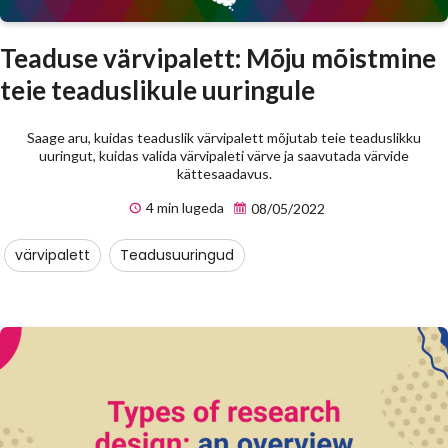
Teaduse värvipalett: Mõju mõistmine
teie teaduslikule uuringule
Saage aru, kuidas teaduslik värvipalett mõjutab teie teaduslikku
uuringut, kuidas valida värvipaleti värve ja saavutada värvide
kättesaadavus.
4 min lugeda
08/05/2022
värvipalett
Teadusuuringud