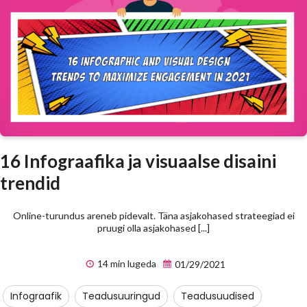
16 Infograafika ja visuaalse disaini
trendid
Online-turundus areneb pidevalt. Täna asjakohased strateegiad ei
pruugi olla asjakohased [...]
14 min lugeda
01/29/2021
Infograafik
Teadusuuringud
Teadusuudised