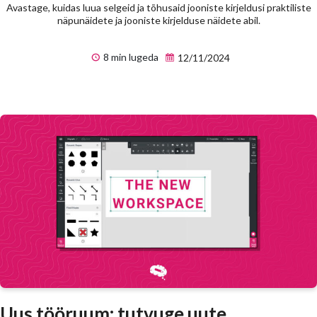
Avastage, kuidas luua selgeid ja tõhusaid jooniste kirjeldusi praktiliste
näpunäidete ja jooniste kirjelduse näidete abil.
8 min lugeda
12/11/2024
Uus tööruum: tutvuge uute