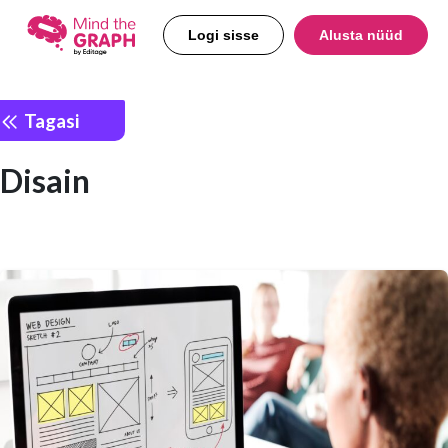
Logi sisse
Alusta nüüd
Tagasi
Disain