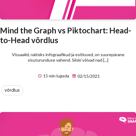
Mind the Graph vs Piktochart: Head-
to-Head võrdlus
Visuaalid, näiteks infograafikud ja esitlused, on suurepärane
sisuturunduse vahend. Siiski võivad nad [...]
15 min lugeda
02/15/2021
võrdlus