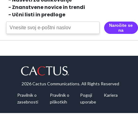
- Znanstvene novice in trendi
- Učni listi in predloge
Naročite se
na
2026 Cactus Communications. All Rights Reserved
Pravilnik o
Pravilnik o
Pogoji
Kariera
zasebnosti
piškotkih
uporabe