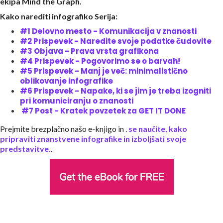
ekipa Mind the Graph.
Kako narediti infografiko Serija:
#1 Delovno mesto - Komunikacija v znanosti
#2 Prispevek - Naredite svoje podatke čudovite
#3 Objava - Prava vrsta grafikona
#4 Prispevek - Pogovorimo se o barvah!
#5 Prispevek - Manj je več: minimalistično
oblikovanje infografike
#6 Prispevek - Napake, ki se jim je treba izogniti
pri komuniciranju o znanosti
#7 Post - Kratek povzetek za GET IT DONE
Prejmite brezplačno našo e-knjigo
in .
se naučite, kako
pripraviti znanstvene infografike in izboljšati svoje
predstavitve.
.