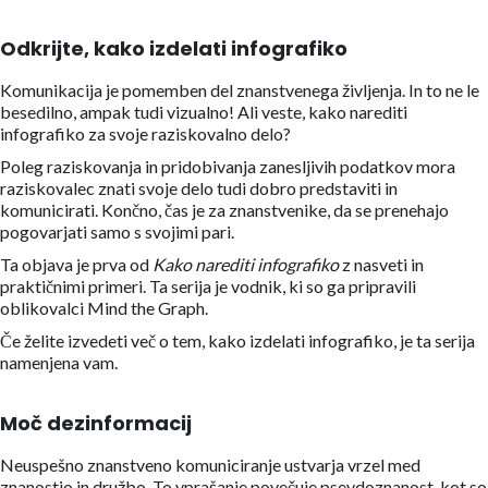
Odkrijte, kako izdelati infografiko
Komunikacija je pomemben del znanstvenega življenja. In to ne le
besedilno, ampak tudi vizualno! Ali veste, kako narediti
infografiko za svoje raziskovalno delo?
Poleg raziskovanja in pridobivanja zanesljivih podatkov mora
raziskovalec znati svoje delo tudi dobro predstaviti in
komunicirati. Končno,
čas je za
znanstvenike, da se prenehajo
pogovarjati samo s svojimi pari.
Ta objava je prva od
Kako narediti infografiko
z nasveti in
praktičnimi primeri. Ta serija je vodnik, ki so ga pripravili
oblikovalci Mind the Graph.
Če želite izvedeti več o tem, kako izdelati infografiko, je ta serija
namenjena vam.
Moč dezinformacij
Neuspešno znanstveno komuniciranje ustvarja vrzel med
znanostjo in družbo. To vprašanje povečuje psevdoznanost, kot so