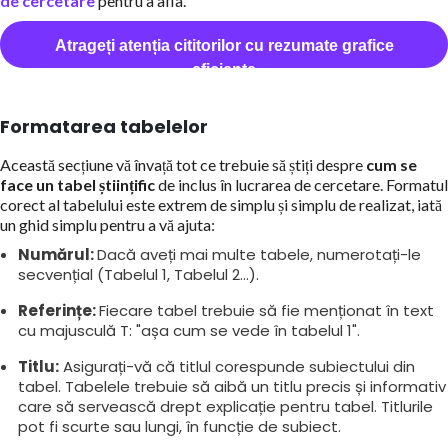
de cercetare
pentru a afla.
Atrageți atenția cititorilor cu rezumate grafice
eficiente
Formatarea tabelelor
Această secțiune vă învață tot ce trebuie să știți despre
cum se
face un tabel științific
de inclus în lucrarea de cercetare. Formatul
corect al tabelului este extrem de simplu și simplu de realizat, iată
un ghid simplu pentru a vă ajuta:
Numărul:
Dacă aveți mai multe tabele, numerotați-le
secvențial (Tabelul 1, Tabelul 2...).
Referințe:
Fiecare tabel trebuie să fie menționat în text
cu majusculă T: "așa cum se vede în tabelul 1".
Titlu:
Asigurați-vă că titlul corespunde subiectului din
tabel. Tabelele trebuie să aibă un titlu precis și informativ
care să servească drept explicație pentru tabel. Titlurile
pot fi scurte sau lungi, în funcție de subiect.