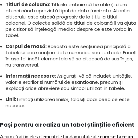
Titluri de coloană:
Titlurile trebuie să fie utile și clare
atunci când reprezintă tipul de date furnizate. Atenția
cititorului este atrasă progresiv de la titlu la titlul
coloanei. O colecție solidă de titluri de coloană îl va ajuta
pe cititor să înțeleagă imediat despre ce este vorba în
tabel.
Corpul de masă:
Aceasta este secțiunea principală a
tabelului care conține date numerice sau textuale. Faceți
în așa fel încât elementele să se citească de sus în jos,
nu transversal.
Informații necesare:
Asigurați-vă că includeți unitățile,
valorile erorilor și numărul de eșantioane, precum și
explicați orice abreviere sau simbol utilizat în tabele.
Linii:
Limitați utilizarea liniilor, folosiți doar ceea ce este
necesar.
Pași pentru a realiza un tabel științific eficient
Acum că ați înțeles elementele fundamentale ale
cum se face un