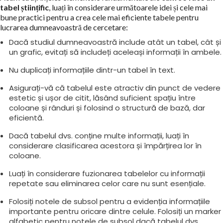
tabel științific
, luați în considerare următoarele idei și cele mai
bune practici pentru a crea cele mai eficiente tabele pentru
lucrarea dumneavoastră de cercetare:
Dacă studiul dumneavoastră include atât un tabel, cât și
un grafic, evitați să includeți aceleași informații în ambele.
Nu duplicați informațiile dintr-un tabel în text.
Asigurați-vă că tabelul este atractiv din punct de vedere
estetic și ușor de citit, lăsând suficient spațiu între
coloane și rânduri și folosind o structură de bază, dar
eficientă.
Dacă tabelul dvs. conține multe informații, luați în
considerare clasificarea acestora și împărțirea lor în
coloane.
Luați în considerare fuzionarea tabelelor cu informații
repetate sau eliminarea celor care nu sunt esențiale.
Folosiți notele de subsol pentru a evidenția informațiile
importante pentru oricare dintre celule. Folosiți un marker
alfabetic pentru notele de subsol dacă tabelul dvs.