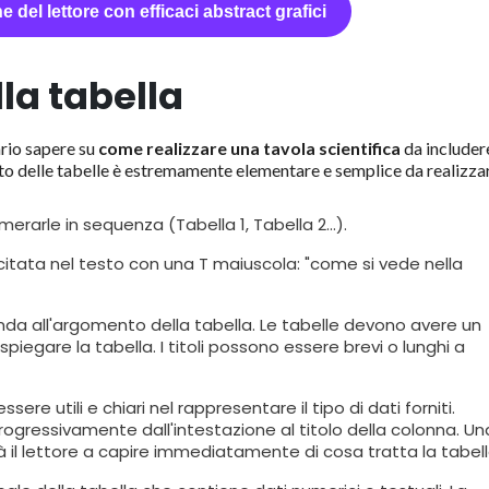
ne del lettore con efficaci abstract grafici
la tabella
ario sapere su
come realizzare una tavola scientifica
da includer
to delle tabelle è estremamente elementare e semplice da realizza
merarle in sequenza (Tabella 1, Tabella 2...).
citata nel testo con una T maiuscola: "come si vede nella
ponda all'argomento della tabella. Le tabelle devono avere un
spiegare la tabella. I titoli possono essere brevi o lunghi a
essere utili e chiari nel rappresentare il tipo di dati forniti.
progressivamente dall'intestazione al titolo della colonna. Un
erà il lettore a capire immediatamente di cosa tratta la tabell