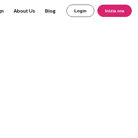
gn
About Us
Blog
Login
Inizia ora