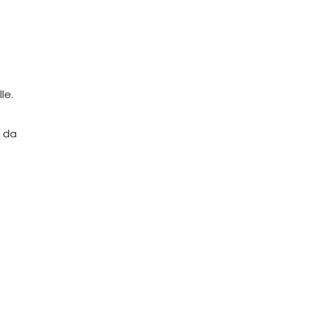
le.
i da