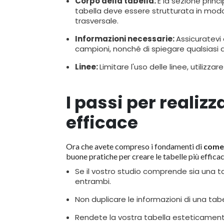
Corpo della tabella:
È la sezione princ
tabella deve essere strutturata in modo 
trasversale.
Informazioni necessarie:
Assicuratevi d
campioni, nonché di spiegare qualsiasi a
Linee:
Limitare l'uso delle linee, utilizza
I passi per realizz
efficace
Ora che avete compreso i fondamenti di
come 
buone pratiche per creare le tabelle più efficaci
Se il vostro studio comprende sia una tab
entrambi.
Non duplicare le informazioni di una tabe
Rendete la vostra tabella esteticamente