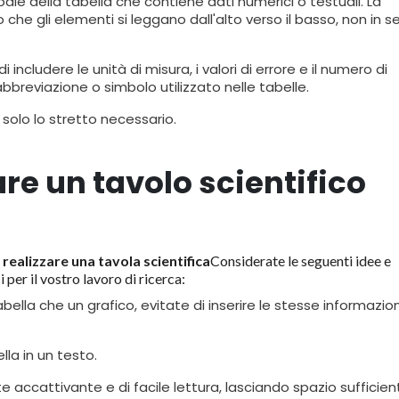
ipale della tabella che contiene dati numerici o testuali. La
che gli elementi si leggano dall'alto verso il basso, non in s
i includere le unità di misura, i valori di errore e il numero di
bbreviazione o simbolo utilizzato nelle tabelle.
re solo lo stretto necessario.
are un tavolo scientifico
realizzare una tavola scientifica
Considerate le seguenti idee e
 per il vostro lavoro di ricerca:
ella che un grafico, evitate di inserire le stesse informazion
lla in un testo.
 accattivante e di facile lettura, lasciando spazio sufficien