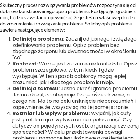
Skuteczny proces rozwiązywania problemów rozpoczyna się od
dobrze skonstruowanego opisu problemu. Postępując zgodnie z
nim, będziesz w stanie upewnić się, że jesteś na właściwej drodze
do zrozumienia i rozwiązania problemu. Solidny opis problemu
zawiera następujące elementy:
Definicja problemu:
Zacznij od jasnego i zwięzłego
zdefiniowania problemu. Opisz problem bez
zbędnego żargonu lub dwuznaczności w określeniu
"co".
Kontekst:
Ważne jest zrozumienie kontekstu. Opisz
problem szczegółowo, w tym kiedy i gdzie
występuje. W ten sposób odbiorcy mogą lepiej
zrozumieć, jak i dlaczego problem istnieje.
Definicja zakresu:
Jasno określ granice problemu.
Jasno określ, co obejmuje Twoje oświadczenie, a
czego nie. Ma to na celu uniknięcie nieporozumień i
zapewnienie, że wszyscy są na tej samej stronie.
Rozmiar lub wpływ problemu:
Wyjaśnij, jak duży
jest problem i jak wpływa on na społeczność. Czy
dotyczy on pojedynczych osób, organizacji czy całej
społeczności? W celu przedstawienia powagi
problemu, pomocne jest ilościowe określenie jego