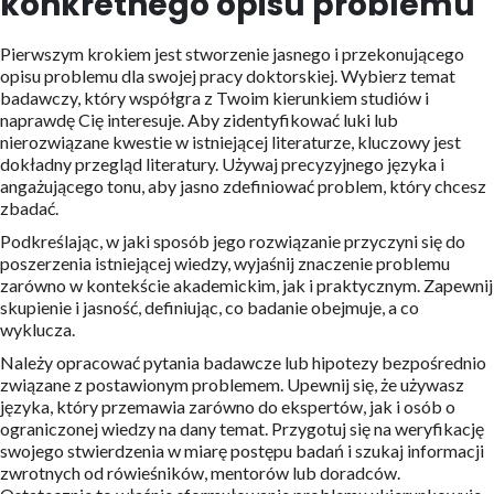
konkretnego opisu problemu
Pierwszym krokiem jest stworzenie jasnego i przekonującego
opisu problemu dla swojej pracy doktorskiej. Wybierz temat
badawczy, który współgra z Twoim kierunkiem studiów i
naprawdę Cię interesuje. Aby zidentyfikować luki lub
nierozwiązane kwestie w istniejącej literaturze, kluczowy jest
dokładny przegląd literatury. Używaj precyzyjnego języka i
angażującego tonu, aby jasno zdefiniować problem, który chcesz
zbadać.
Podkreślając, w jaki sposób jego rozwiązanie przyczyni się do
poszerzenia istniejącej wiedzy, wyjaśnij znaczenie problemu
zarówno w kontekście akademickim, jak i praktycznym. Zapewnij
skupienie i jasność, definiując, co badanie obejmuje, a co
wyklucza.
Należy opracować pytania badawcze lub hipotezy bezpośrednio
związane z postawionym problemem. Upewnij się, że używasz
języka, który przemawia zarówno do ekspertów, jak i osób o
ograniczonej wiedzy na dany temat. Przygotuj się na weryfikację
swojego stwierdzenia w miarę postępu badań i szukaj informacji
zwrotnych od rówieśników, mentorów lub doradców.