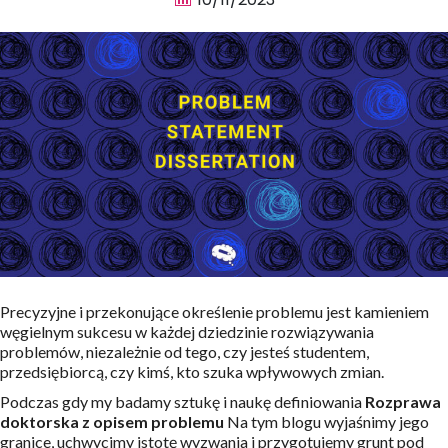
Precyzyjne i przekonujące określenie problemu jest kamieniem
węgielnym sukcesu w każdej dziedzinie rozwiązywania
problemów, niezależnie od tego, czy jesteś studentem,
przedsiębiorcą, czy kimś, kto szuka wpływowych zmian.
Podczas gdy my badamy sztukę i naukę definiowania
Rozprawa
doktorska z opisem problemu
Na tym blogu wyjaśnimy jego
granice, uchwycimy istotę wyzwania i przygotujemy grunt pod