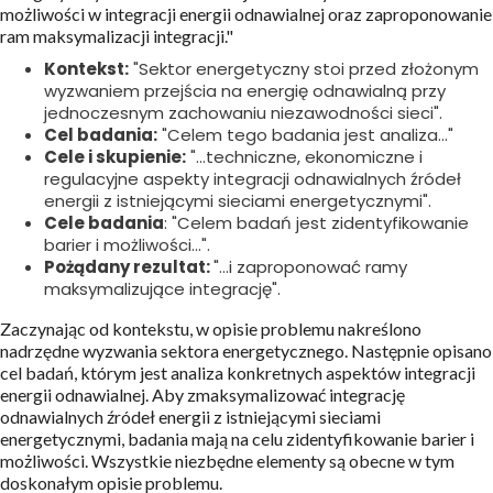
możliwości w integracji energii odnawialnej oraz zaproponowanie
ram maksymalizacji integracji."
Kontekst:
"Sektor energetyczny stoi przed złożonym
wyzwaniem przejścia na energię odnawialną przy
jednoczesnym zachowaniu niezawodności sieci".
Cel badania:
"Celem tego badania jest analiza..."
Cele i skupienie:
"...techniczne, ekonomiczne i
regulacyjne aspekty integracji odnawialnych źródeł
energii z istniejącymi sieciami energetycznymi".
Cele badania
: "Celem badań jest zidentyfikowanie
barier i możliwości...".
Pożądany rezultat:
"...i zaproponować ramy
maksymalizujące integrację".
Zaczynając od kontekstu, w opisie problemu nakreślono
nadrzędne wyzwania sektora energetycznego. Następnie opisano
cel badań, którym jest analiza konkretnych aspektów integracji
energii odnawialnej. Aby zmaksymalizować integrację
odnawialnych źródeł energii z istniejącymi sieciami
energetycznymi, badania mają na celu zidentyfikowanie barier i
możliwości. Wszystkie niezbędne elementy są obecne w tym
doskonałym opisie problemu.