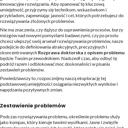
innowacyjne rozwiązania. Aby opanować tę kluczową
umiejętność, przyjrzymy się technikom, wskazówkom i
przykładom, zapewniając jasność i cel, których potrzebujesz do
rozwiązywania złożonych problemów.
Nie ma znaczenia, czy dążysz do usprawnienia procesów, burzy
mózgów nad nowymi pomysłami badawczymi, czy po prostu
chcesz ulepszyć swój arsenał rozwiązywania problemów, nasze
podejście do definiowania atrakcyjnych, precyzyjnych i
skoncentrowanych
Rozprawa doktorska z opisem problemu
będzie Twoim przewodnikiem. Nadszedł czas, aby odbyć tę
podróż razem i odblokować moc doskonałości w pisaniu
zestawień problemów.
Powiedziawszy to, rozpocznijmy naszą eksplorację tej
podstawowej umiejętności osiągania niezwykłych wyników i
napędzania pozytywnych zmian.
Zestawienie problemów
Podczas rozwiązywania problemu, określenie problemu służy
jako kompas, który kieruje twoimi wysiłkami. Jasne i zwięzłe
sformułowanie wyzwania lub kwestii, którą należy się zająć, jest