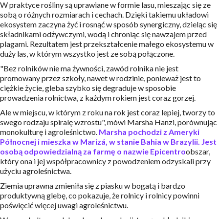
W praktyce rośliny są uprawiane w formie lasu, mieszając się ze
sobą o różnych rozmiarach i cechach. Dzięki takiemu układowi
ekosystem zaczyna żyć i rosnąć w sposób synergiczny, dzieląc się
składnikami odżywczymi, wodą i chroniąc się nawzajem przed
plagami. Rezultatem jest przekształcenie małego ekosystemu w
duży las, w którym wszystko jest ze sobą połączone.
"Bez rolników nie ma żywności, zawód rolnika nie jest
promowany przez szkoły, nawet w rodzinie, ponieważ jest to
ciężkie życie, gleba szybko się degraduje w sposobie
prowadzenia rolnictwa, z każdym rokiem jest coraz gorzej.
Ale w miejscu, w którym z roku na rok jest coraz lepiej, tworzy to
swego rodzaju spiralę wzrostu", mówi Marsha Hanzi, porównując
monokulturę i agroleśnictwo.
Marsha pochodzi z Ameryki
Północnej i mieszka w Marizá, w stanie Bahia w Brazylii. Jest
osobą odpowiedzialną za farmę o nazwie Epicentro
obszar,
który ona i jej współpracownicy z powodzeniem odzyskali przy
użyciu agroleśnictwa.
Ziemia uprawna zmieniła się z piasku w bogatą i bardzo
produktywną glebę, co pokazuje, że rolnicy i rolnicy powinni
poświęcić więcej uwagi agroleśnictwu.