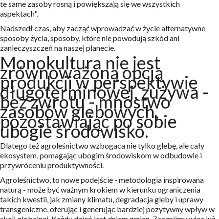
te same zasoby rosną i powiększają się we wszystkich
aspektach".
Nadszedł czas, aby zacząć wprowadzać w życie alternatywne
sposoby życia, sposoby, które nie powodują szkód ani
zanieczyszczeń na naszej planecie.
Monokultura nie jest
zrównoważoną opcją
produkcji w perspektywie
długoterminowej, zużywa -
bez zwrotu - mnóstwo
zasobów glebowych,
pozostawiając po sobie
ubogie środowisko.
Dlatego też agroleśnictwo wzbogaca nie tylko glebę, ale cały
ekosystem, pomagając ubogim środowiskom w odbudowie i
przywróceniu produktywności.
Agroleśnictwo, to nowe podejście - metodologia inspirowana
naturą - może być ważnym krokiem w kierunku ograniczenia
takich kwestii, jak zmiany klimatu, degradacja gleby i uprawy
transgeniczne, oferując i generując bardziej pozytywny wpływ w
skali globalnej. Każdy dzień jest dniem zmian. Zacznijmy więc już