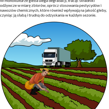
W monokulturze gleba ulega degradacji, tracąc składniki
odżywcze w miarę zbiorów, oprócz stosowania pestycydów i
nawozów chemicznych, które również wpływają na jakość gleby,
czyniąc ją słabą i trudną do odzyskania w każdym sezonie.