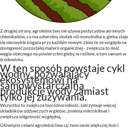
Z drugiej strony, agroleśnictwo nie używa pestycydów ani innych
chemikaliów, co ma odwrotny skutek niż monokultura, gleba staje
się niezwykle bogata przy każdym nowym zbiorze ze względu na
dostępność pozostałej materii organicznej - zwiększa to ilość
węgla obecnego na powierzchni gleby, w roślinie, a tym samym w
środowisku.
W ten sposób powstaje cykl
wodny, pozwalający
ekosystemowi na
samowystarczalną
produkcję wody zamiast
tylko jej zużywania.
Wszystko to zwiększa bioróżnorodność, zatrzymuje więcej
składników odżywczych w glebie, zmienia mikroklimat i
zwiększa wilgotność względną.
Głównymi celami agroleśnictwa są: tworzenie większej ilości