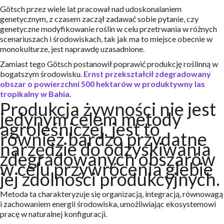
Götsch przez wiele lat pracował nad udoskonalaniem
genetycznym, z czasem zaczął zadawać sobie pytanie, czy
genetyczne modyfikowanie roślin w celu przetrwania w różnych
scenariuszach i środowiskach, tak jak ma to miejsce obecnie w
monokulturze, jest naprawdę uzasadnione.
Zamiast tego Götsch postanowił poprawić produkcję roślinną w
bogatszym środowisku.
Ernst przekształcił zdegradowany
obszar o powierzchni 500 hektarów w produktywny las
tropikalny w Bahia.
Produkcja żywności nie jest
jedynym celem metody
agroleśniczej, jest to
również bardzo przydatne
narzędzie do odzyskiwania
zdegradowanych obszarów
w celu przywrócenia glebie
jej zdolności produkcyjnych.
Metoda ta charakteryzuje się organizacją, integracją, równowagą
i zachowaniem energii środowiska, umożliwiając ekosystemowi
pracę w naturalnej konfiguracji.