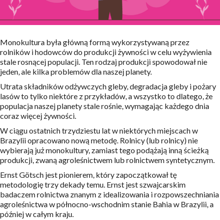
Monokultura była główną formą wykorzystywaną przez
rolników i hodowców do produkcji żywności w celu wyżywienia
stale rosnącej populacji. Ten rodzaj produkcji spowodował nie
jeden, ale kilka problemów dla naszej planety.
Utrata składników odżywczych gleby, degradacja gleby i pożary
lasów to tylko niektóre z przykładów, a wszystko to dlatego, że
populacja naszej planety stale rośnie, wymagając każdego dnia
coraz więcej żywności.
W ciągu ostatnich trzydziestu lat w niektórych miejscach w
Brazylii opracowano nową metodę. Rolnicy (lub rolnicy) nie
wybierają już monokultury, zamiast tego podążają inną ścieżką
produkcji, zwaną agroleśnictwem lub rolnictwem syntetycznym.
Ernst Götsch jest pionierem, który zapoczątkował tę
metodologię trzy dekady temu. Ernst jest szwajcarskim
badaczem rolnictwa znanym z idealizowania i rozpowszechniania
agroleśnictwa w północno-wschodnim stanie Bahia w Brazylii, a
później w całym kraju.