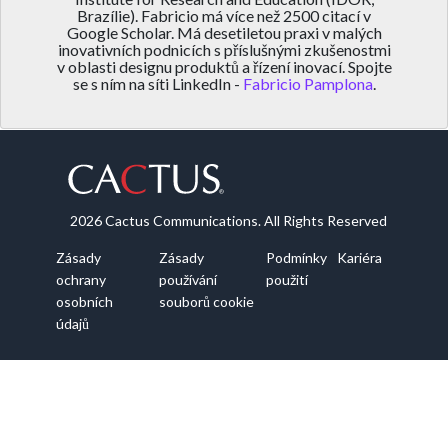
Brazílie). Fabricio má více než 2500 citací v
Google Scholar. Má desetiletou praxi v malých
inovativních podnicích s příslušnými zkušenostmi
v oblasti designu produktů a řízení inovací. Spojte
se s ním na síti LinkedIn -
Fabricio Pamplona
.
2026 Cactus Communications. All Rights Reserved
Zásady
Zásady
Podmínky
Kariéra
ochrany
používání
použití
osobních
souborů cookie
údajů