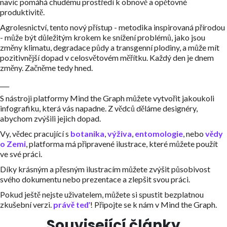
navíc pomáhá chudému prostředí k obnově a opětovné
produktivitě.
Agrolesnictví, tento nový přístup - metodika inspirovaná přírodou
- může být důležitým krokem ke snížení problémů, jako jsou
změny klimatu, degradace půdy a transgenní plodiny, a může mít
pozitivnější dopad v celosvětovém měřítku. Každý den je dnem
změny. Začněme tedy hned.
___
S nástroji platformy Mind the Graph můžete vytvořit jakoukoli
infografiku, která vás napadne. Z vědců děláme designéry,
abychom zvýšili jejich dopad.
Vy, vědec pracující s
botanika
,
výživa
,
entomologie
, nebo
vědy
o Zemi
, platforma má připravené ilustrace, které můžete použít
ve své práci.
Díky krásným a přesným ilustracím můžete zvýšit působivost
svého dokumentu nebo prezentace a zlepšit svou práci.
Pokud ještě nejste uživatelem, můžete si spustit bezplatnou
zkušební verzi.
právě teď
! Připojte se k nám v Mind the Graph.
Související články