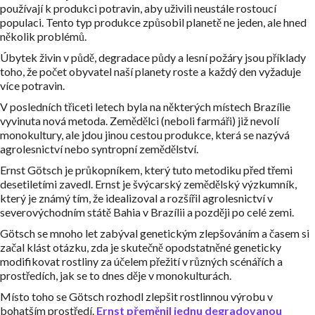
používají k produkci potravin, aby uživili neustále rostoucí
populaci. Tento typ produkce způsobil planetě ne jeden, ale hned
několik problémů.
Úbytek živin v půdě, degradace půdy a lesní požáry jsou příklady
toho, že počet obyvatel naší planety roste a každý den vyžaduje
více potravin.
V posledních třiceti letech byla na některých místech Brazílie
vyvinuta nová metoda. Zemědělci (neboli farmáři) již nevolí
monokultury, ale jdou jinou cestou produkce, která se nazývá
agrolesnictví nebo syntropní zemědělství.
Ernst Götsch je průkopníkem, který tuto metodiku před třemi
desetiletími zavedl. Ernst je švýcarský zemědělský výzkumník,
který je známý tím, že idealizoval a rozšířil agrolesnictví v
severovýchodním státě Bahia v Brazílii a později po celé zemi.
Götsch se mnoho let zabýval genetickým zlepšováním a časem si
začal klást otázku, zda je skutečně opodstatněné geneticky
modifikovat rostliny za účelem přežití v různých scénářích a
prostředích, jak se to dnes děje v monokulturách.
Místo toho se Götsch rozhodl zlepšit rostlinnou výrobu v
bohatším prostředí.
Ernst přeměnil jednu degradovanou