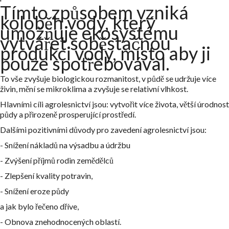
Tímto způsobem vzniká
koloběh vody, který
umožňuje ekosystému
vytvářet soběstačnou
produkci vody, místo aby ji
pouze spotřebovával.
To vše zvyšuje biologickou rozmanitost, v půdě se udržuje více
živin, mění se mikroklima a zvyšuje se relativní vlhkost.
Hlavními cíli agrolesnictví jsou: vytvořit více života, větší úrodnost
půdy a přirozeně prosperující prostředí.
Dalšími pozitivními důvody pro zavedení agrolesnictví jsou:
- Snížení nákladů na výsadbu a údržbu
- Zvýšení příjmů rodin zemědělců
- Zlepšení kvality potravin,
- Snížení eroze půdy
a jak bylo řečeno dříve,
- Obnova znehodnocených oblastí.