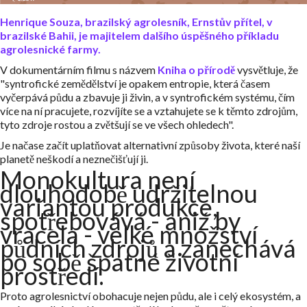
Henrique Souza, brazilský agrolesník, Ernstův přítel, v
brazilské Bahii, je majitelem dalšího úspěšného příkladu
agrolesnické farmy.
V dokumentárním filmu s názvem
Kniha o přírodě
vysvětluje, že
"syntrofické zemědělství je opakem entropie, která časem
vyčerpává půdu a zbavuje ji živin, a v syntrofickém systému, čím
více na ní pracujete, rozvíjíte se a vztahujete se k těmto zdrojům,
tyto zdroje rostou a zvětšují se ve všech ohledech".
Je načase začít uplatňovat alternativní způsoby života, které naší
planetě neškodí a neznečišťují ji.
Monokultura není
dlouhodobě udržitelnou
variantou produkce,
spotřebovává - aniž by
vracela - velké množství
půdních zdrojů a zanechává
po sobě špatné životní
prostředí.
Proto agrolesnictví obohacuje nejen půdu, ale i celý ekosystém, a