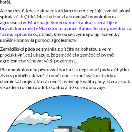
horší.
Ale na místě, kde se situace každým rokem zlepšuje, vzniká jakási
spirála růstu," říká Marsha Hanzi a srovnává monokulturu a
agrolesnictví.
Marsha je Severoameričanka, která žije v
brazilském městě Marizá v provincii Bahia. Je zodpovědná za
farmu Epicentro.
, oblast, kterou se svými spolupracovníky
úspěšně obnovila pomocí agrolesnictví.
Zemědělská půda se změnila z písčité na bohatou a velmi
produktivní, což ukazuje, že zemědělci a zemědělci by měli
agrolesnictví věnovat větší pozornost.
Při monokulturním pěstování dochází k degradaci půdy a úbytku
živin v průběhu sklizně, kromě toho se používají pesticidy a
chemická hnojiva, která rovněž ovlivňují kvalitu půdy, která je pak
v každém ročním období špatná a těžko se obnovuje.