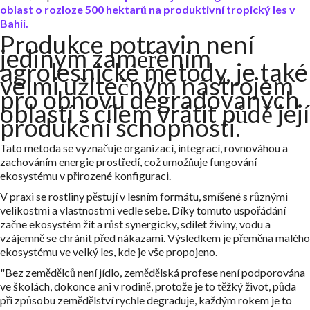
oblast o rozloze 500 hektarů na produktivní tropický les v
Bahii.
Produkce potravin není
jediným zaměřením
agrolesnické metody, je také
velmi užitečným nástrojem
pro obnovu degradovaných
oblastí s cílem vrátit půdě její
produkční schopnosti.
Tato metoda se vyznačuje organizací, integrací, rovnováhou a
zachováním energie prostředí, což umožňuje fungování
ekosystému v přirozené konfiguraci.
V praxi se rostliny pěstují v lesním formátu, smíšené s různými
velikostmi a vlastnostmi vedle sebe. Díky tomuto uspořádání
začne ekosystém žít a růst synergicky, sdílet živiny, vodu a
vzájemně se chránit před nákazami. Výsledkem je přeměna malého
ekosystému ve velký les, kde je vše propojeno.
"Bez zemědělců není jídlo, zemědělská profese není podporována
ve školách, dokonce ani v rodině, protože je to těžký život, půda
při způsobu zemědělství rychle degraduje, každým rokem je to