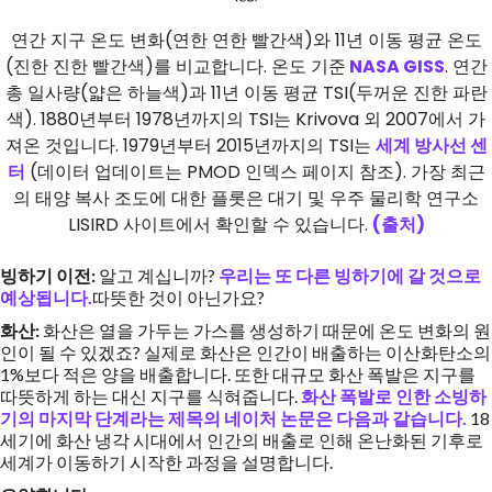
연간 지구 온도 변화(연한 연한 빨간색)와 11년 이동 평균 온도
(진한 진한 빨간색)를 비교합니다. 온도 기준
NASA GISS
. 연간
총 일사량(얇은 하늘색)과 11년 이동 평균 TSI(두꺼운 진한 파란
색). 1880년부터 1978년까지의 TSI는 Krivova 외 2007에서 가
져온 것입니다. 1979년부터 2015년까지의 TSI는
세계 방사선 센
터
(데이터 업데이트는 PMOD 인덱스 페이지 참조). 가장 최근
의 태양 복사 조도에 대한 플롯은 대기 및 우주 물리학 연구소
LISIRD 사이트에서 확인할 수 있습니다.
(출처)
빙하기 이전:
알고 계십니까?
우리는 또 다른 빙하기에 갈 것으로
예상됩니다.
따뜻한 것이 아닌가요?
화산:
화산은 열을 가두는 가스를 생성하기 때문에 온도 변화의 원
인이 될 수 있겠죠? 실제로 화산은 인간이 배출하는 이산화탄소의
1%보다 적은 양을 배출합니다. 또한 대규모 화산 폭발은 지구를
따뜻하게 하는 대신 지구를 식혀줍니다.
화산 폭발로 인한 소빙하
기의 마지막 단계라는 제목의 네이처 논문은 다음과 같습니다.
18
세기에 화산 냉각 시대에서 인간의 배출로 인해 온난화된 기후로
세계가 이동하기 시작한 과정을 설명합니다.