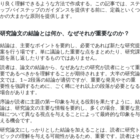
り良く理解できるような方法で作成する。この記事では、ステ
ップバイステップのガイダンスを提供する前に、定義といくつ
かの大まかな原則を提供します。
研究論文の結論とは何か、なぜそれが重要なのか？
結論は、主要なポイントを要約し、必要であれば新たな研究提
案を行う場です。単に議論した重要な点をまとめたり、研究課
題を蒸し返したりするものではありません。
読者は、論文の結論から、なぜあなたの研究が読者にとって重
要であるべきかを理解することが期待されます。大半の研究論
文では、1～2段落の結論が適切ですが、重要な発見やその重
要性を強調するために、ごく稀にそれ以上の段落が必要となる
場合があります。
序論が読者に主題の第一印象を与える役割を果たすように、結
論は、研究論文の主要な情報を要約し、多くの場合、重要な意
味について異なる視点を与えることによって最終的な印象を与
える機会です。
研究論文にしっかりとした結論を加えることは、読者に研究ト
ピックの理解を与える可能性があるため、重要です。読者はそ