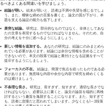
るべきよくある間違いを学びましょう。
結論が弱い。
結末が弱いと、読者は不満や失望を感じるでしょ
う。また、曖昧な締めの言葉を書くと、論文の質が下がり、本
題を支える論証の能力も低下します。
唐突な結論。
研究は、部分的なものではなく、全体としてあな
たの文章を表現するものでなければなりません。そのため、自
分の考えを十分に述べるようにしましょう。
新しい情報を追加する。
あなたの研究は、結論にのみまとめら
れている必要があります。結論には余分な情報を含めることが
できないので、本文の段落で結論と裏付けとなる証拠をすべて
提示するようにしましょう。
フォーカスの不在。
結論は、簡潔で焦点を絞ったものである必
要があります。無意味な内容や余分な内容で研究を締めくくる
のは避けましょう。
不条理な長さ。
研究は、長すぎず、短すぎず、適切な長さでな
ければならない。必要以上に書くと、論文の論旨を端的に再検
討するという趣旨を逸脱することになります。また、短すぎて
も、読者に怠慢だと思われてしまいます。少なくとも1～2段落
丸ごとで書く必要があります。