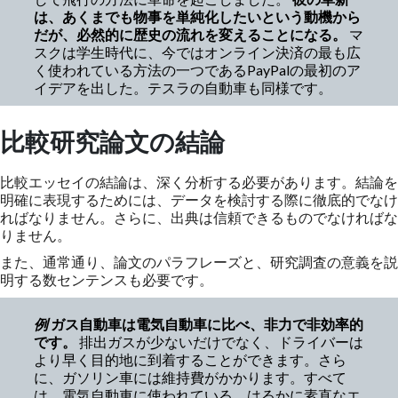
は、あくまでも物事を単純化したいという動機から
だが、必然的に歴史の流れを変えることになる。
マ
スクは学生時代に、今ではオンライン決済の最も広
く使われている方法の一つであるPayPalの最初のア
イデアを出した。テスラの自動車も同様です。
比較研究論文の結論
比較エッセイの結論は、深く分析する必要があります。結論を
明確に表現するためには、データを検討する際に徹底的でなけ
ればなりません。さらに、出典は信頼できるものでなければな
りません。
また、通常通り、論文のパラフレーズと、研究調査の意義を説
明する数センテンスも必要です。
例
ガス自動車は電気自動車に比べ、非力で非効率的
です。
排出ガスが少ないだけでなく、ドライバーは
より早く目的地に到着することができます。さら
に、ガソリン車には維持費がかかります。すべて
は、電気自動車に使われている、はるかに素直なエ